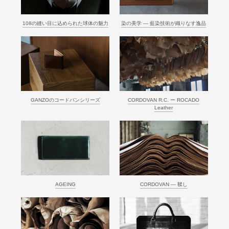
108の縫い目に込められた球体の魅力
染の美学 ― 藍染技術が織りなす逸品
GANZOのコードバンシリーズ
CORDOVAN R.C. ー ROCADO
Leather
AGEING
CORDOVAN ― 鞣し