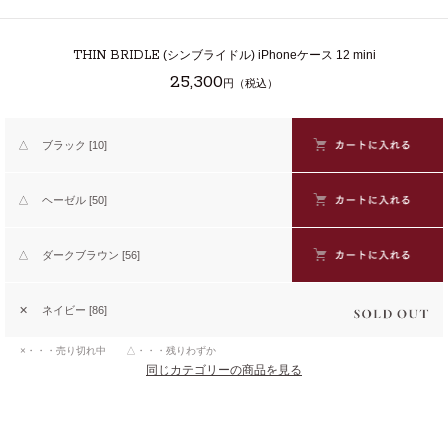
THIN BRIDLE
(シンブライドル) iPhoneケース 12 mini
25,300
円（税込）
△
ブラック [10]
△
ヘーゼル [50]
△
ダークブラウン [56]
✕
ネイビー [86]
×・・・売り切れ中 △・・・残りわずか
同じカテゴリーの商品を見る