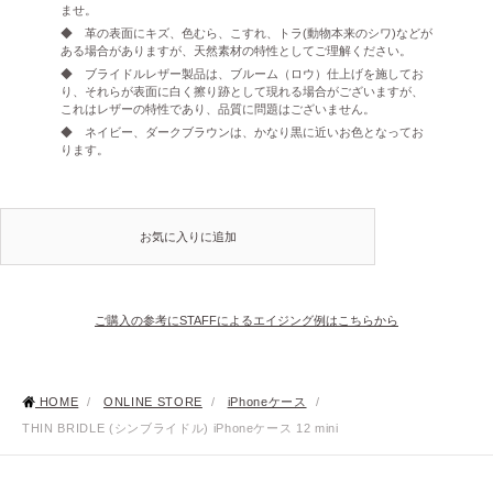
ませ。
◆ 革の表面にキズ、色むら、こすれ、トラ(動物本来のシワ)などが
ある場合がありますが、天然素材の特性としてご理解ください。
◆ ブライドルレザー製品は、ブルーム（ロウ）仕上げを施してお
り、それらが表面に白く擦り跡として現れる場合がございますが、
これはレザーの特性であり、品質に問題はございません。
◆ ネイビー、ダークブラウンは、かなり黒に近いお色となってお
ります。
お気に入りに追加
ご購入の参考にSTAFFによるエイジング例はこちらから
HOME
/
ONLINE STORE
/
iPhoneケース
/
THIN BRIDLE (シンブライドル) iPhoneケース 12 mini