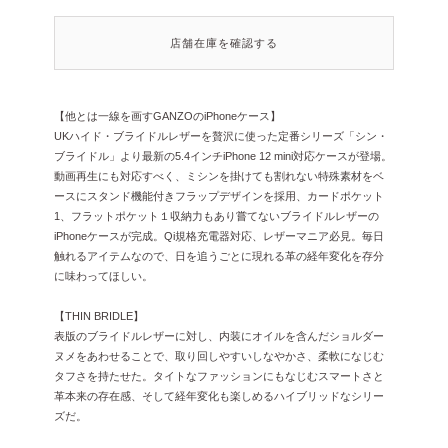
店舗在庫を確認する
【他とは一線を画すGANZOのiPhoneケース】
UKハイド・ブライドルレザーを贅沢に使った定番シリーズ「シン・
ブライドル」より最新の5.4インチiPhone 12 mini対応ケースが登場。
動画再生にも対応すべく、ミシンを掛けても割れない特殊素材をベ
ースにスタンド機能付きフラップデザインを採用、カードポケット
1、フラットポケット１収納力もあり嘗てないブライドルレザーの
iPhoneケースが完成。Qi規格充電器対応、レザーマニア必見。毎日
触れるアイテムなので、日を追うごとに現れる革の経年変化を存分
に味わってほしい。
【THIN BRIDLE】
表版のブライドルレザーに対し、内装にオイルを含んだショルダー
ヌメをあわせることで、取り回しやすいしなやかさ、柔軟になじむ
タフさを持たせた。タイトなファッションにもなじむスマートさと
革本来の存在感、そして経年変化も楽しめるハイブリッドなシリー
ズだ。