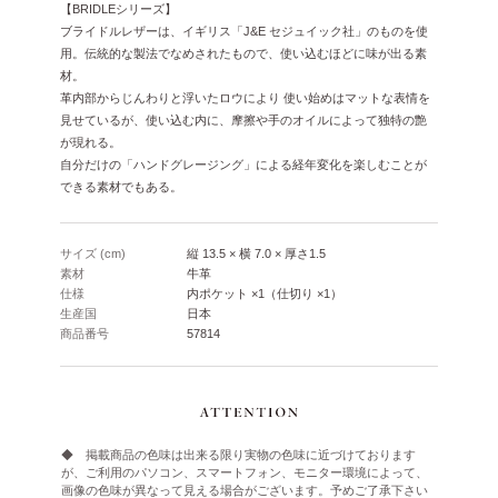
【BRIDLEシリーズ】
ブライドルレザーは、イギリス「J&E セジュイック社」のものを使
用。伝統的な製法でなめされたもので、使い込むほどに味が出る素
材。
革内部からじんわりと浮いたロウにより 使い始めはマットな表情を
見せているが、使い込む内に、摩擦や手のオイルによって独特の艶
が現れる。
自分だけの「ハンドグレージング」による経年変化を楽しむことが
できる素材でもある。
サイズ (cm)
縦 13.5 × 横 7.0 × 厚さ1.5
素材
牛革
仕様
内ポケット ×1（仕切り ×1）
生産国
日本
商品番号
57814
◆ 掲載商品の色味は出来る限り実物の色味に近づけております
が、ご利用のパソコン、スマートフォン、モニター環境によって、
画像の色味が異なって見える場合がございます。予めご了承下さい