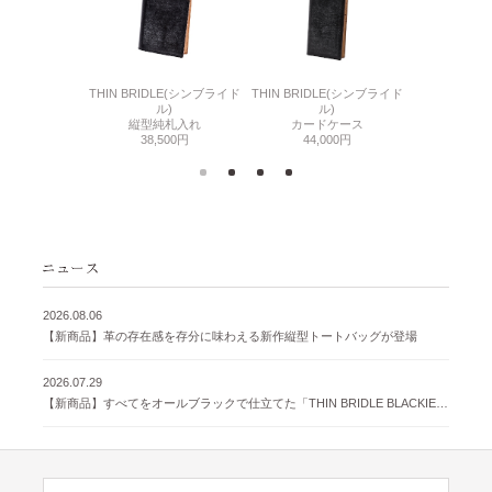
6(リザード6)
THIN BRIDLE(シンブライド
THIN BRIDLE(シンブライド
CORDOVA
刺入れ
ル)
ル)
通しマチ
500円
縦型純札入れ
カードケース
38,
38,500円
44,000円
2026.08.06
【新商品】革の存在感を存分に味わえる新作縦型トートバッグが登場
2026.07.29
【新商品】すべてをオールブラックで仕立てた「THIN BRIDLE BLACKIE 」が登場