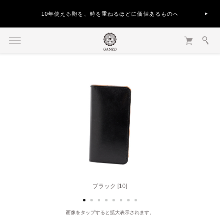
10年使える鞄を、時を重ねるほどに価値あるものへ
ブラック [10]
ヘーゼル [50]
画像をタップすると拡大表示されます。