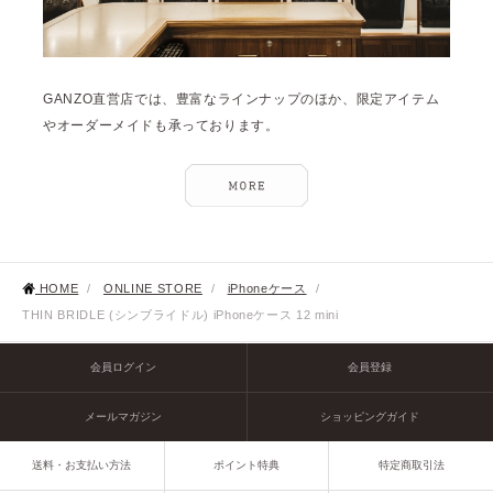
GANZO直営店では、豊富なラインナップのほか、限定アイテム
やオーダーメイドも承っております。
HOME
/
ONLINE STORE
/
iPhoneケース
/
THIN BRIDLE (シンブライドル) iPhoneケース 12 mini
会員ログイン
会員登録
メールマガジン
ショッピングガイド
送料・お支払い方法
ポイント特典
特定商取引法