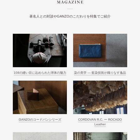
著名人との対談やGANZOのこだわりを特集でご紹介
108の縫い目に込められた球体の魅力
染の美学 ― 藍染技術が織りなす逸品
GANZOのコードバンシリーズ
CORDOVAN R.C. ー ROCADO
Leather