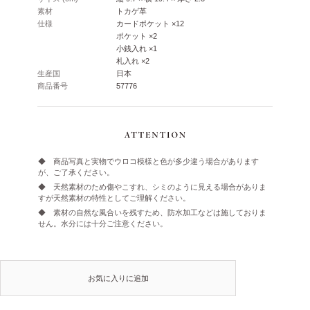
素材
トカゲ革
仕様
カードポケット ×12
ポケット ×2
小銭入れ ×1
札入れ ×2
生産国
日本
商品番号
57776
◆ 商品写真と実物でウロコ模様と色が多少違う場合があります
が、ご了承ください。
◆ 天然素材のため傷やこすれ、シミのように見える場合がありま
すが天然素材の特性としてご理解ください。
◆ 素材の自然な風合いを残すため、防水加工などは施しておりま
せん。水分には十分ご注意ください。
お気に入りに追加