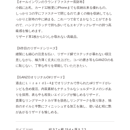
【オールインワンのラウンドファスナー長財布】
小銭にお札、カード12枚更にiPhoneまでも収納出来る優れもの。
しっかりコの字にファスナーで閉じるので,多くの物を収納してもし
っかりと財布の中に納まる。これ一つで全てまかなうことができる
ので、ハンドクラッチで持ち歩いてもエキゾチックレザーの持つ高
級感を愉しめます。
リザード革1枚から1つしか取れない高級品。
【6作目のリザードシリーズ】
縫製にも細心の注意を払い、リザード鱗でステッチが暴れない様注
意しながら、極力薄く丈夫に仕上げた。コバの磨き等もGANZOの名
に恥じない、丁寧な作りを堪能していただきたい。
【GANZOオリジナルOilリザード】
過去にＬｉｚａｒｄ1～4までオリジナルで作られたoilリザードがレ
シピも含め復活。内装素材もナチュラルなショルダーヌメのシボあ
りを採用。表も中も程良いエイジングが愉しめるリザード。
貴重なリングマークトカゲ革を脱色しリングマークを取り除き、独
自のオイルと半艶にフィニッシュする加工を施し、使い込む程に艶
があがるリザードを愉しめる。
サイズ (cm)
縦 9.7 × 横 19.4 × 厚さ 2.3