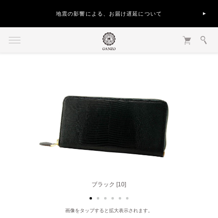
地震の影響による、お届け遅延について
ブラック [10]
ブラウン [50]
画像をタップすると拡大表示されます。