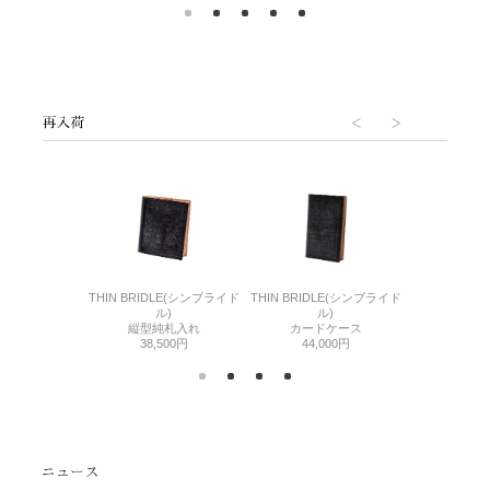
6(リザード6)
THIN BRIDLE(シンブライド
THIN BRIDLE(シンブライド
CORDOVA
刺入れ
ル)
ル)
通しマチ
500円
縦型純札入れ
カードケース
38,
38,500円
44,000円