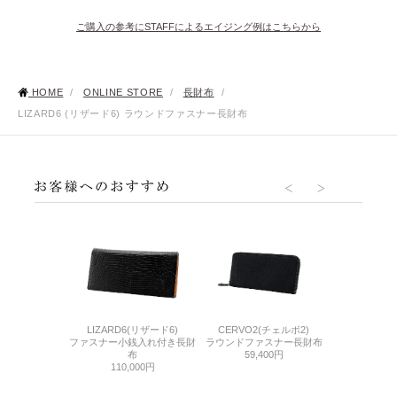
ご購入の参考にSTAFFによるエイジング例はこちらから
HOME
/
ONLINE STORE
/
長財布
/
LIZARD6 (リザード6) ラウンドファスナー長財布
LIZARD6(リザード6)
CERVO2(チェルボ2)
ーユーディー2)
SHELL CORD
ファスナー小銭入れ付き長財
ラウンドファスナー長財布
ァスナー長財布
コード
布
59,400円
300円
ラウンドファ
110,000円
286,