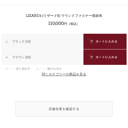
LIZARD6
(リザード6) ラウンドファスナー長財布
110,000
円（税込）
△
ブラック [10]
○
ブラウン [50]
×・・・売り切れ中 △・・・残りわずか
同じカテゴリーの商品を見る
店舗在庫を確認する