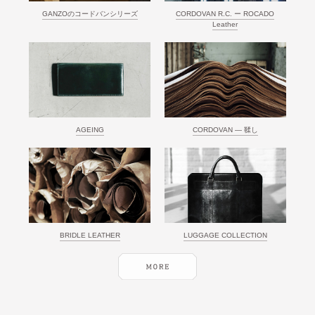
GANZOのコードバンシリーズ
CORDOVAN R.C. ー ROCADO
Leather
AGEING
CORDOVAN ― 鞣し
BRIDLE LEATHER
LUGGAGE COLLECTION