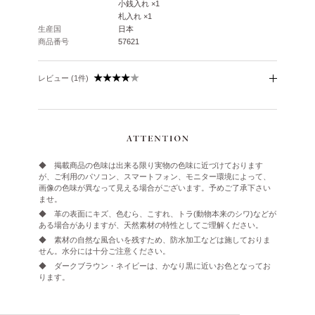
小銭入れ ×1
札入れ ×1
生産国
日本
商品番号
57621
レビュー (1件)
◆ 掲載商品の色味は出来る限り実物の色味に近づけております
が、ご利用のパソコン、スマートフォン、モニター環境によって、
画像の色味が異なって見える場合がございます。予めご了承下さい
ませ。
◆ 革の表面にキズ、色むら、こすれ、トラ(動物本来のシワ)などが
ある場合がありますが、天然素材の特性としてご理解ください。
◆ 素材の自然な風合いを残すため、防水加工などは施しておりま
せん。水分には十分ご注意ください。
◆ ダークブラウン・ネイビーは、かなり黒に近いお色となってお
ります。