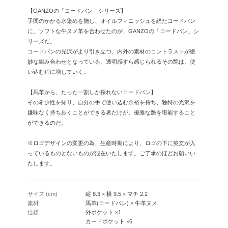
【GANZOの「コードバン」シリーズ】
手間のかかる水染めを施し、オイルフィニッシュを経たコードバン
に、ソフトな牛ヌメ革を合わせたのが、GANZOの「コードバン」シ
リーズだ。
コードバンの光沢がより引き立つ、内外の素材のコントラストが絶
妙な組み合わせとなっている。透明感すら感じられるその艶は、使
い込む程に増していく。
【馬革から、たった一割しか採れないコードバン】
その希少性を知り、自分の手で使い込む余裕を持ち、独特の光沢を
嫌味なく持ち歩くことができる者だけが、優雅な艶を堪能すること
ができるのだ。
※ロゴデザインの変更の為、生産時期により、ロゴの下に英文が入
っているものとないものが混在いたします。ご了承のほどお願いい
たします。
サイズ (cm)
縦 8.3 × 横 9.5 × マチ 2.2
素材
馬革(コードバン) × 牛革ヌメ
仕様
外ポケット ×1
カードポケット ×6