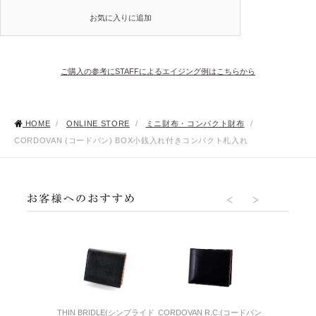
お気に入りに追加
ご購入の参考にSTAFFによるエイジング例はこちらから
HOME
/
ONLINE STORE
/
ミニ財布・コンパクト財布
/
CORDOVAN (コードバン) BOX小銭入れ付きコンパクト札入れ
R.C.(コードバン
CORDOVAN R.C.(コードバン
AVON(
THIN BRIDLE(シンブライド