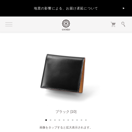
地震の影響による、お届け遅延について
ブラック [10]
ヘーゼル [50]
画像をタップすると拡大表示されます。