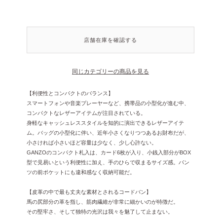
店舗在庫を確認する
同じカテゴリーの商品を見る
【利便性とコンパクトのバランス】
スマートフォンや音楽プレーヤーなど、携帯品の小型化が進む中、
コンパクトなレザーアイテムが注目されている。
身軽なキャッシュレススタイルを知的に演出できるレザーアイテ
ム。バッグの小型化に伴い、近年小さくなりつつあるお財布だが、
小さければ小さいほど容量は少なく、少し心許ない。
GANZOのコンパクト札入は、カード6枚が入り、小銭入部分がBOX
型で見易いという利便性に加え、手のひらで収まるサイズ感。パン
ツの前ポケットにも違和感なく収納可能だ。
【皮革の中で最も丈夫な素材とされるコードバン】
馬の尻部分の革を指し、筋肉繊維が非常に細かいのが特徴だ。
その堅牢さ、そして独特の光沢は我々を魅了して止まない。