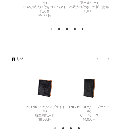
ルシー)
アールシー)
コンパクト
ル)
純札入れ
小銭入れ付き二つ折り財布
47,
BOX小銭入れ付きコンパクト
300円
66,000円
札入れ
55,000円
6(リザード6)
THIN BRIDLE(シンブライド
THIN BRIDLE(シンブライド
CORDOVA
刺入れ
ル)
ル)
通しマチ
500円
縦型純札入れ
カードケース
38,
38,500円
44,000円