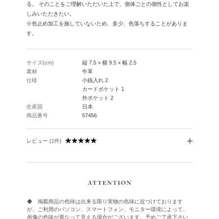
る。 そのことをご理解いただいた上で、個体ごとの個性としてお楽
しみいただきたい。
※色止め加工を施していないため、多少、色落ちすることがありま
す。
サイズ(cm)
縦 7.5 × 横 9.5 × 幅 2.5
素材
牛革
仕様
小銭入れ 2
カードポケット 1
外ポケット 2
生産国
日本
商品番号
57456
レビュー (1件)
◆ 掲載商品の色味は出来る限り実物の色味に近づけております
が、ご利用のパソコン、スマートフォン、モニター環境によって、
画像の色味が異なって見える場合がございます。予めご了承下さい