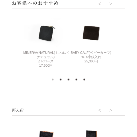
BABY CALF(ベビーカーフ)
ーユーディー2)
MINERVA NATURAL(ミネルバ
CORDOVAN 
BOX小銭入れ
Pパース
ナチュラル)
バンル
25,300円
600円
ZIPパース
小銭
17,600円
47,