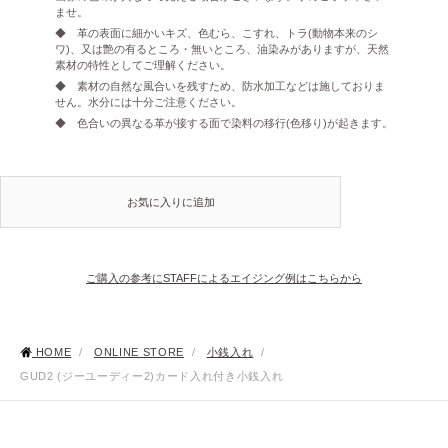
ませ。
◆ 革の表面に細かいキズ、色むら、こすれ、トラ(動物本来のシ
ワ)、又は艶の有るところ・無いところ、油染みがありますが、天然
素材の特性としてご理解ください。
◆ 素材の自然な風合いを残すため、防水加工などは施しておりま
せん。水分には十分ご注意ください。
◆ 色合いの異なる革が接する面で染料の移行(色移り)が起きます。
お気に入りに追加
ご購入の参考にSTAFFによるエイジング例はこちらから
HOME
/
ONLINE STORE
/
小銭入れ
/
GUD2 (ジーユーディー2)カード入れ付き小銭入れ