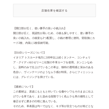
店舗在庫を確認する
【開口部が広く、使い勝手の良い小銭入れ】
開口部が広く、視認性が高いため、小銭も探しやすく、使い勝手の
良い小銭入れ。小銭室も2つ配置し、小銭の整理に便利。背段側にカ
ード2枚、内装に1枚収納可能。
【GUDシリーズについて】
イタリア トスカーナ地方に100年以上続くタンナー、コンチェリ
ア・グイディ&ロゼリーニ社製の牛革カーフを使用。タンニンなめ
し、染料のみで仕上げているこの革は、独特の透明感と深みのある
色合い、ヴィンテージのようなムラ感が特長。さらにフィニッシュ
には、グレイジングを掛けている。
【素材について】
この素材は、原皮にもともと付いている傷やシワもそのままに仕上
げている革であり、また染める段階でつく色ムラも革の個性として
修正せずに磨きの行程に進んでいる。
そのため、革表面は均一ではなく、キズ等が目立つものが殆どとな