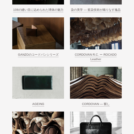
108の縫い目に込められた球体の魅力
染の美学 ― 藍染技術が織りなす逸品
GANZOのコードバンシリーズ
CORDOVAN R.C. ー ROCADO
Leather
AGEING
CORDOVAN ― 鞣し