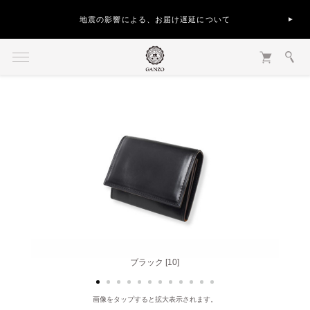
地震の影響による、お届け遅延について
バーガンディ [56]
ブラック [10]
画像をタップすると拡大表示されます。