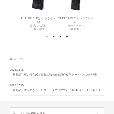
6(リザード6)
THIN BRIDLE(シンブライド
THIN BRIDLE(シンブライド
CORDOVA
刺入れ
ル)
ル)
通しマチ
500円
縦型純札入れ
カードケース
38,
38,500円
44,000円
2026.08.06
【新商品】革の存在感を存分に味わえる新作縦型トートバッグが登場
2026.07.29
【新商品】すべてをオールブラックで仕立てた「THIN BRIDLE BLACKIE 」が登場
すべての商品を見る