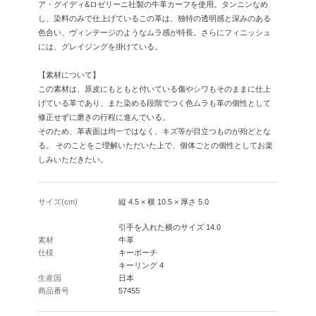
ア・グイディ&ロゼリーニ社製の牛革カーフを使用。タンニンなめ
し、染料のみで仕上げているこの革は、独特の透明感と深みのある
色合い、ヴィンテージのようなムラ感が特長。さらにフィニッシュ
には、グレイジングを掛けている。
【素材について】
この素材は、原皮にもともと付いている傷やシワもそのままに仕上
げている革であり、また染める段階でつく色ムラも革の個性として
修正せずに磨きの行程に進んでいる。
そのため、革表面は均一ではなく、キズ等が目立つものが殆どとな
る。 そのことをご理解いただいた上で、個体ごとの個性としてお楽
しみいただきたい。
サイズ(cm)
縦 4.5 × 横 10.5 × 厚さ 5.0
引手を入れた横のサイズ 14.0
素材
牛革
仕様
キーポーチ
キーリング 4
生産国
日本
商品番号
57455