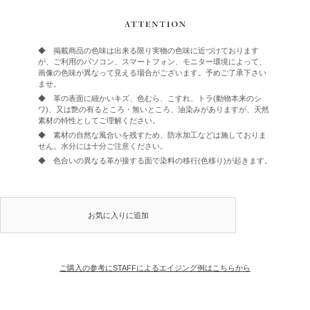
◆ 掲載商品の色味は出来る限り実物の色味に近づけております
が、ご利用のパソコン、スマートフォン、モニター環境によって、
画像の色味が異なって見える場合がございます。予めご了承下さい
ませ。
◆ 革の表面に細かいキズ、色むら、こすれ、トラ(動物本来のシ
ワ)、又は艶の有るところ・無いところ、油染みがありますが、天然
素材の特性としてご理解ください。
◆ 素材の自然な風合いを残すため、防水加工などは施しておりま
せん。水分には十分ご注意ください。
◆ 色合いの異なる革が接する面で染料の移行(色移り)が起きます。
お気に入りに追加
ご購入の参考にSTAFFによるエイジング例はこちらから