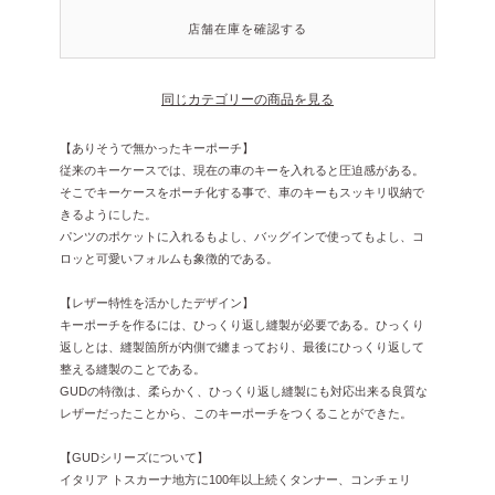
店舗在庫を確認する
同じカテゴリーの商品を見る
【ありそうで無かったキーポーチ】
従来のキーケースでは、現在の車のキーを入れると圧迫感がある。
そこでキーケースをポーチ化する事で、車のキーもスッキリ収納で
きるようにした。
パンツのポケットに入れるもよし、バッグインで使ってもよし、コ
ロッと可愛いフォルムも象徴的である。
【レザー特性を活かしたデザイン】
キーポーチを作るには、ひっくり返し縫製が必要である。ひっくり
返しとは、縫製箇所が内側で纏まっており、最後にひっくり返して
整える縫製のことである。
GUDの特徴は、柔らかく、ひっくり返し縫製にも対応出来る良質な
レザーだったことから、このキーポーチをつくることができた。
【GUDシリーズについて】
イタリア トスカーナ地方に100年以上続くタンナー、コンチェリ