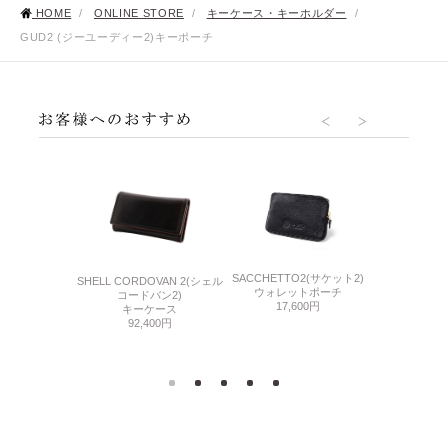
HOME
/
ONLINE STORE
/
キーケース・キーホルダー
/
GUD2 (ジーユーディー2)キーポーチ
SACCHETTO2(サケット2)
CORDOVAN 
O2(サケット2)
SHELL CORDOVAN 2(シェル
ウォレットポーチ
アール
チ(L)
コードバン2)
17,600円
ラウンドファ
800円
キーケース
92,400円
47,