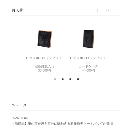
6(リザード6)
THIN BRIDLE(シンブライド
THIN BRIDLE(シンブライド
CORDOVA
刺入れ
ル)
ル)
通しマチ
500円
縦型純札入れ
カードケース
38,
38,500円
44,000円
2026.08.06
【新商品】革の存在感を存分に味わえる新作縦型トートバッグが登場