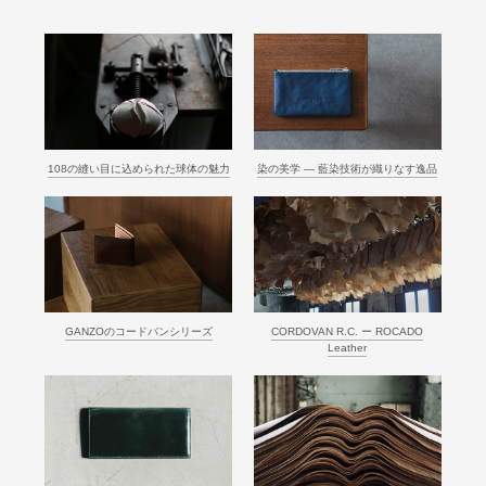
108の縫い目に込められた球体の魅力
染の美学 ― 藍染技術が織りなす逸品
GANZOのコードバンシリーズ
CORDOVAN R.C. ー ROCADO
Leather