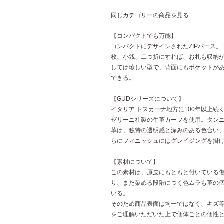
同じカテゴリーの商品を見る
【コンパクトでも万能】
コンパクトにデザインされたZIPパース
枚、小銭、二つ折にすれば、お札も収納が可
しては珍しい型で、背面にもポケットが
できる。
【GUDシリーズについて】
イタリア トスカーナ地方に100年以上続
ゼリーニ社製の牛革カーフを使用。タン
革は、独特の透明感と深みのある色合い
らにフィニッシュにはグレイジングを掛
【素材について】
この素材は、原皮にもともと付いている
り、また染める段階につく色ムラも革の
いる。
そのため商品表面は均一ではなく、キズ等
をご理解いただいた上で個体ごとの個性