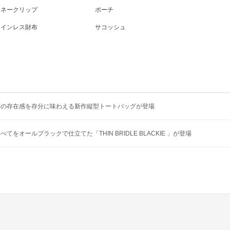
マネークリップ
ポーチ
コインレス財布
サコッシュ
革の存在感を存分に味わえる新作縦型トートバッグが登場
てをオールブラックで仕立てた「THIN BRIDLE BLACKIE 」が登場