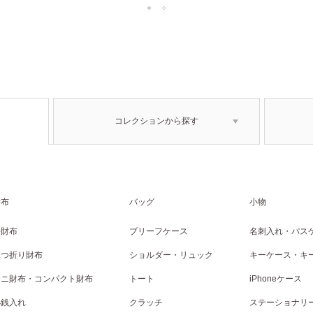
コレクションから探す
財布
バッグ
小物
長財布
ブリーフケース
名刺入れ・パス
二つ折り財布
ショルダー・リュック
キーケース・キ
ミニ財布・コンパクト財布
トート
iPhoneケース
小銭入れ
クラッチ
ステーショナリ