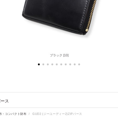
バーガンディ [56]
ブラック [10]
パース
布・コンパクト財布
/
GUD2 (ジーユーディー2)ZIPパース