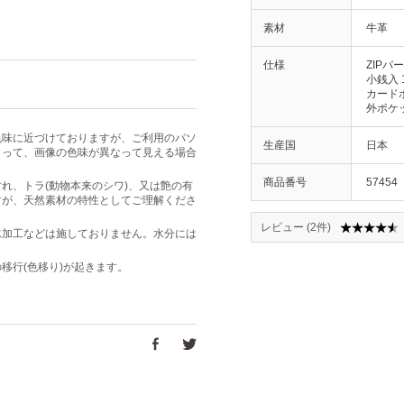
素材
牛革
仕様
ZIPパ
小銭入 
カードポ
外ポケッ
色味に近づけておりますが、ご利用のパソ
生産国
日本
よって、画像の色味が異なって見える場合
商品番号
57454
れ、トラ(動物本来のシワ)、又は艶の有
すが、天然素材の特性としてご理解くださ
レビュー (2件)
水加工などは施しておりません。水分には
移行(色移り)が起きます。