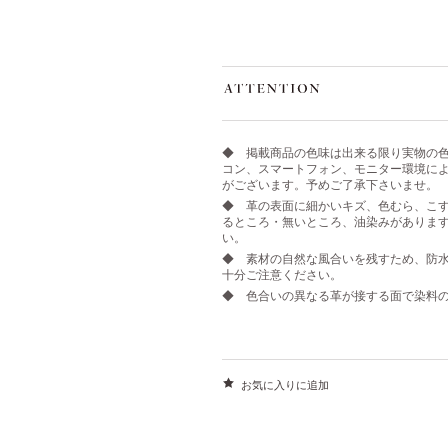
◆ 掲載商品の色味は出来る限り実物の
コン、スマートフォン、モニター環境に
がございます。予めご了承下さいませ。
◆ 革の表面に細かいキズ、色むら、こす
るところ・無いところ、油染みがありま
い。
◆ 素材の自然な風合いを残すため、防
十分ご注意ください。
◆ 色合いの異なる革が接する面で染料の
お気に入りに追加