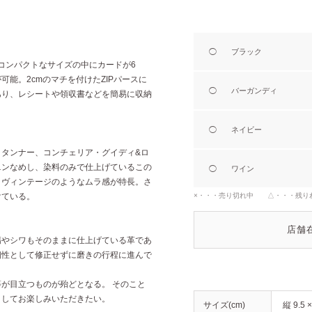
◯
ブラック
。コンパクトなサイズの中にカードが6
能。2cmのマチを付けたZIPパースに
◯
バーガンディ
あり、レシートや領収書などを簡易に収納
◯
ネイビー
くタンナー、コンチェリア・グイディ&ロ
ニンなめし、染料のみで仕上げているこの
◯
ワイン
、ヴィンテージのようなムラ感が特長。さ
けている。
×・・・売り切れ中 △・・・残り
店舗
傷やシワもそのままに仕上げている革であ
個性として修正せずに磨きの行程に進んで
が目立つものが殆どとなる。 そのこと
としてお楽しみいただきたい。
サイズ(cm)
縦 9.5 ×