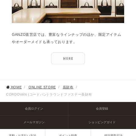
GANZO直営店では、豊富なラインナップのほか、限定アイテム
やオーダーメイドも承っております。
HOME
/
ONLINE STORE
/
長財布
/
CORDOVAN (コードバン) ラウンドファスナー長財布
会員ログイン
会員登録
メールマガジン
ショッピングガイド
送料・お支払い方法
ポイント特典
特定商取引法