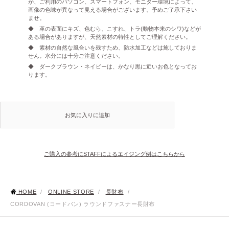
が、ご利用のパソコン、スマートフォン、モニター環境によって、
画像の色味が異なって見える場合がございます。予めご了承下さい
ませ。
◆ 革の表面にキズ、色むら、こすれ、トラ(動物本来のシワ)などが
ある場合がありますが、天然素材の特性としてご理解ください。
◆ 素材の自然な風合いを残すため、防水加工などは施しておりま
せん。水分には十分ご注意ください。
◆ ダークブラウン・ネイビーは、かなり黒に近いお色となってお
ります。
お気に入りに追加
ご購入の参考にSTAFFによるエイジング例はこちらから
HOME
/
ONLINE STORE
/
長財布
/
CORDOVAN (コードバン) ラウンドファスナー長財布