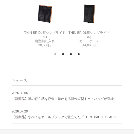
6(リザード6)
THIN BRIDLE(シンブライド
THIN BRIDLE(シンブライド
CORDOVA
刺入れ
ル)
ル)
通しマチ
500円
縦型純札入れ
カードケース
38,
38,500円
44,000円
2026.08.06
【新商品】革の存在感を存分に味わえる新作縦型トートバッグが登場
2026.07.29
【新商品】すべてをオールブラックで仕立てた「THIN BRIDLE BLACKIE 」が登場