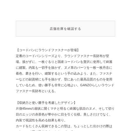
店舗在庫を確認する
【コードバンにラウンドファスナーが登場】
定番のコードバンシリーズより、ラウンドファスナー長財布が登
場。接がずに、一枚ぐるりと国産コードバンを贅沢に使用して綺麗
に縫製。内装も一切手を抜かず、ヌメ革のパーツを一枚一枚丹念に
着色、磨きを行い、縫製するという手の込みよう。また、ファスナ
ーなどの副資材にも手を抜かず、型にあった最高品質のものを使用
しているため、使い勝手も非常に心地よい。GANZOらしいラウンド
ファスナー長財布といえる。
【収納力と使い勝手を考慮したデザイン】
片側45mmの扇状に開くマチと明るく綺麗な肌目のヌメ、そして切り
目のエッジの赤茶色が華やかに目を引く仕様。美しさだけでなく、
内装で視認性を高める効果も有り。
カードをたくさん収納できるこの型は、ちょっとした出かけの際は