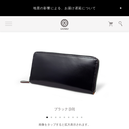
地震の影響による、お届け遅延について
ブラック [10]
ヘーゼル [50]
画像をタップすると拡大表示されます。