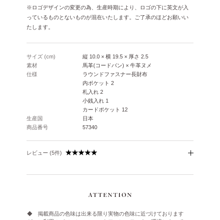
※ロゴデザインの変更の為、生産時期により、ロゴの下に英文が入
っているものとないものが混在いたします。ご了承のほどお願いい
たします。
サイズ (cm)
縦 10.0 × 横 19.5 × 厚さ 2.5
素材
馬革(コードバン) × 牛革ヌメ
仕様
ラウンドファスナー長財布
内ポケット 2
札入れ 2
小銭入れ 1
カードポケット 12
生産国
日本
商品番号
57340
レビュー (5件)
◆ 掲載商品の色味は出来る限り実物の色味に近づけております