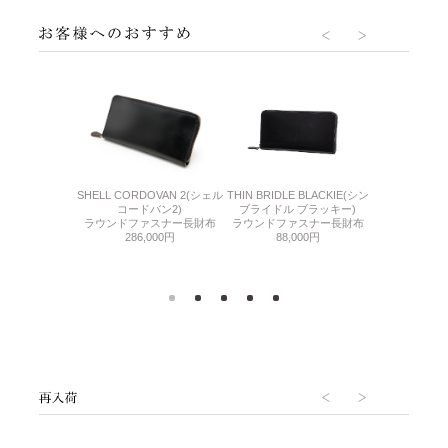
(チェルボ2)
THIN BRIDLE BLACKIE(シン
CORDOVAN 
SHELL CORDOVAN 2(シェル
ァスナー長財布
ブライドル ブラッキー)
アール
コードバン2)
400円
ラウンドファスナー長財布
ファスナー小
ラウンドファスナー長財布
88,000円
286,000円
99,