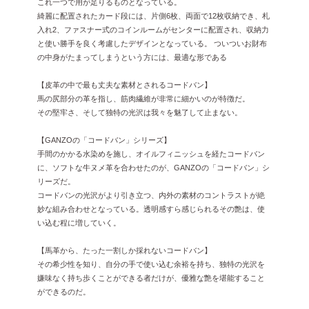
これ一つで用が足りるものとなっている。
綺麗に配置されたカード段には、片側6枚、両面で12枚収納でき、札
入れ2、ファスナー式のコインルームがセンターに配置され、収納力
と使い勝手を良く考慮したデザインとなっている。 ついついお財布
の中身がたまってしまうという方には、最適な形である
【皮革の中で最も丈夫な素材とされるコードバン】
馬の尻部分の革を指し、筋肉繊維が非常に細かいのが特徴だ。
その堅牢さ、そして独特の光沢は我々を魅了して止まない。
【GANZOの「コードバン」シリーズ】
手間のかかる水染めを施し、オイルフィニッシュを経たコードバン
に、ソフトな牛ヌメ革を合わせたのが、GANZOの「コードバン」シ
リーズだ。
コードバンの光沢がより引き立つ、内外の素材のコントラストが絶
妙な組み合わせとなっている。透明感すら感じられるその艶は、使
い込む程に増していく。
【馬革から、たった一割しか採れないコードバン】
その希少性を知り、自分の手で使い込む余裕を持ち、独特の光沢を
嫌味なく持ち歩くことができる者だけが、優雅な艶を堪能すること
ができるのだ。