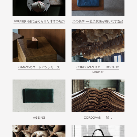
108の縫い目に込められた球体の魅力
染の美学 ― 藍染技術が織りなす逸品
GANZOのコードバンシリーズ
CORDOVAN R.C. ー ROCADO
Leather
AGEING
CORDOVAN ― 鞣し