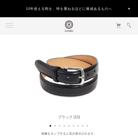
10年使える鞄を、時を重ねるほどに価値あるものへ
ブラック [10]
ヘーゼル [50]
画像をタップすると拡大表示されます。