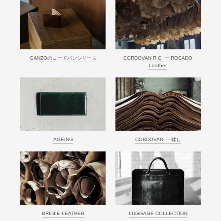
GANZOのコードバンシリーズ
CORDOVAN R.C. ー ROCADO
Leather
AGEING
CORDOVAN ― 鞣し
BRIDLE LEATHER
LUGGAGE COLLECTION