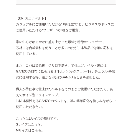
【BRIDLE ／ベルト】
カジュアルにご使用いただける“1枚仕立て”と、ビジネスやドレスに
ご使用いただける“フェザー”の2種をご用意。
帯の中心がゆるやかに盛り上がった形状が特徴の“フェザー”。
芯材には合成素材を使うことが多いのだが、本製品では革の芯材を
使用している。
また、コバは染色後「切り目本磨き」で仕上げ、ベルト裏には
GANZOの財布に見られるミネルバボックス ボーネ(ナチュラル)を贅
沢に使用する等、細かな部分にGANZOらしさを演出した。
職人が手仕事で仕上げたベルトをそのままご使用いただきたく、あ
えてサイズ別にラインナップ。
1本1本個性あるGANZOのベルトを、革の経年変化を愉しみながらご
使用いただきたい。
こちらはLサイズの商品です。
Sサイズはこちら。
Mサイズはこちら。