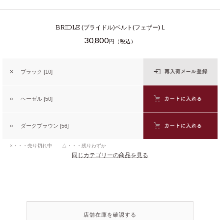
BRIDLE
(ブライドル)ベルト(フェザー) L
30,800
円（税込）
✕
ブラック [10]
○
ヘーゼル [50]
○
ダークブラウン [56]
×・・・売り切れ中 △・・・残りわずか
同じカテゴリーの商品を見る
店舗在庫を確認する