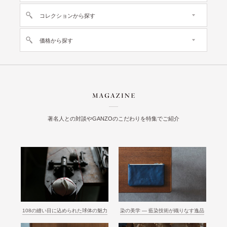
コレクションから探す
価格から探す
著名人との対談やGANZOのこだわりを特集でご紹介
108の縫い目に込められた球体の魅力
染の美学 ― 藍染技術が織りなす逸品