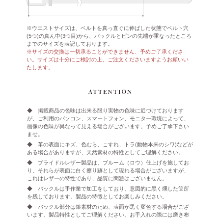
※ウエストサイズは、ベルトを真っ直ぐに伸ばした状態でベルト穴
(5つ)の真ん中(3つ目)から、バックルとピンの先端が重なったところ
までのサイズを表記しております。
※サイズの交換は一切承ることができません、予めご了承くださ
い。サイズは十分にご検討の上、ご注文くださいますようお願いい
たします。
◆ 掲載商品の色味は出来る限り実物の色味に近づけております
が、ご利用のパソコン、スマートフォン、モニター環境によって、
画像の色味が異なって見える場合がございます。予めご了承下さい
ませ。
◆ 革の表面にキズ、色むら、こすれ、トラ(動物本来のシワ)などが
ある場合がありますが、天然素材の特性としてご理解ください。
◆ ブライドルレザー製品は、ブルーム（ロウ）仕上げを施してお
り、それらが表面に白く擦り跡として現れる場合がございますが、
これはレザーの特性であり、品質に問題はございません。
◆ バックルは手作業で加工をしており、意図的に黒く燻した箇所
を残しております。製品の特徴としてお楽しみください。
◆ バックル部分は銀素材のため、表面が黒く変色する場合がござ
います。製品特性としてご理解ください。お手入れの際には磨き布