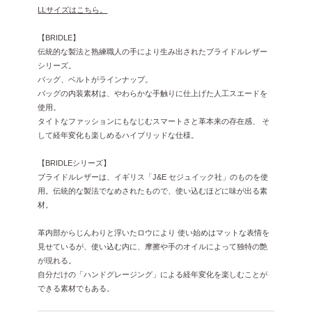
LLサイズはこちら。
【BRIDLE】
伝統的な製法と熟練職人の手により生み出されたブライドルレザー
シリーズ。
バッグ、ベルトがラインナップ。
バッグの内装素材は、やわらかな手触りに仕上げた人工スエードを
使用。
タイトなファッションにもなじむスマートさと革本来の存在感、 そ
して経年変化も楽しめるハイブリッドな仕様。
【BRIDLEシリーズ】
ブライドルレザーは、イギリス「J&E セジュイック社」のものを使
用。伝統的な製法でなめされたもので、使い込むほどに味が出る素
材。
革内部からじんわりと浮いたロウにより 使い始めはマットな表情を
見せているが、使い込む内に、摩擦や手のオイルによって独特の艶
が現れる。
自分だけの「ハンドグレージング」による経年変化を楽しむことが
できる素材でもある。