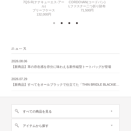
7QS-R(ナナキューエス-アー
CORDOVAN(コードバン)
CORDOVA
N(コードバン)
ル)
Lファスナー二つ折り財布
小銭入れ付き
札入れ
ブリーフケース
71,500円
71,
500円
132,000円
2026.08.06
【新商品】革の存在感を存分に味わえる新作縦型トートバッグが登場
2026.07.29
【新商品】すべてをオールブラックで仕立てた「THIN BRIDLE BLACKIE 」が登場
すべての商品を見る
アイテムから探す