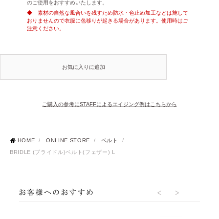
のご使用をおすすめいたします。
◆ 素材の自然な風合いを残すため防水・色止め加工などは施して
おりませんので衣服に色移りが起きる場合があります。使用時はご
注意ください。
お気に入りに追加
ご購入の参考にSTAFFによるエイジング例はこちらから
HOME
/
ONLINE STORE
/
ベルト
/
BRIDLE (ブライドル)ベルト(フェザー) L