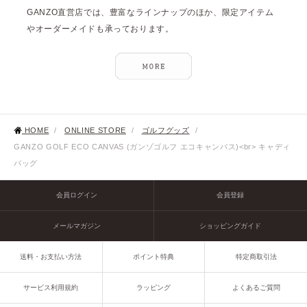
GANZO直営店では、豊富なラインナップのほか、限定アイテム
やオーダーメイドも承っております。
HOME
/
ONLINE STORE
/
ゴルフグッズ
/
GANZO GOLF ECO CANVAS (ガンゾゴルフ エコキャンバス)<br> キャディ
バッグ
会員ログイン
会員登録
メールマガジン
ショッピングガイド
送料・お支払い方法
ポイント特典
特定商取引法
サービス利用規約
ラッピング
よくあるご質問