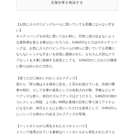
店舗在庫を確認する
【お気に入りのリビングルームに置いていても邪魔にならない佇ま
い】
キャディバッグを自宅に置いてみた時に、日常に溶け込まないよう
な違和感を覚える事はないだろうか。GANZOならではのキャディバ
ッグは、お気に入りのリビングルームの傍らに置いていても邪魔に
ならないシックな佇まいを目指し開発された。もちろん大切なクラ
ブセットを大事に収納する道具としても、GANZOのこだわりが随所
に散りばめられた力作だ。
【使うたびに味わいのわくゴルフグッズ】
昔から「持ち物は人を雄弁に語る」と言われ続けている。自身の愛
車や時計、そして仕事の道具としての名刺入れや鞄、手帳などレザ
ーグッズも然り。休日のゴルフグッズはどうだろう。GANZOの他の
コレクション同様、より長い時間お客様の日常に寄り添うアイテム
になるため、休日もともにお使いいただける道具として、GANZOら
しいシックな味わいのあるゴルフグッズが登場。
【ペットボトルから再生されたエコキャンバス】
メインで使用されている素材はペットボトルから再生されたポリエ