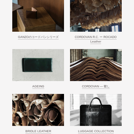
GANZOのコードバンシリーズ
CORDOVAN R.C. ー ROCADO
Leather
AGEING
CORDOVAN ― 鞣し
BRIDLE LEATHER
LUGGAGE COLLECTION