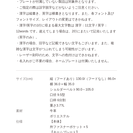
・プレートが付属していない製品は対象外となります。
・ご指定の際は誤字脱字などがないようご注意ください。
・漢字は縦書き、英字は横書きとなります。また、各フォント及び
フォントサイズ、レイアウトの変更はできかねます。
・漢字/英字の1行に収まる最大文字数は 漢字：11文字 / 英字：
12words です。超えてしまう場合は、2行にまたいで記名いたします
（英字のみ）。
・漢字の場合、旧字など記載できない文字もございます。また、複
雑な漢字は文字がつぶれてしまう可能性がございます。
・レーザー刻印のため、文字への色付けはできかねます。
・名入れがご不要の場合、ネームプレートは付属いたしません。
サイズ(cm)
縦（フードあり）130.0/（フードなし）86.0×
横 36.0 × 幅 35.0
ショルダーベルト90.0～105.0
口径 9.5型
口枠 6分割
重さ3.7?L
素材
牛革
ポリエステル
仕様
【本体】
外ファスナーポケット × 5
【ネームプレート】