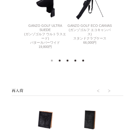
F OIL GLOVE
GANZO GOLF ULTRA
GANZO GOLF ECO CANVAS
GANZO GOLF
フ オイルグロー
SUEDE
(ガンゾゴルフ エコキャンバ
(ガンゾゴルフ
ブ)
(ガンゾゴルフ ウルトラスエ
ス)
トラベ
ーカバー
ード)
スタンドクラブケース
41,
000円
パターカバーワイド
66,000円
19,800円