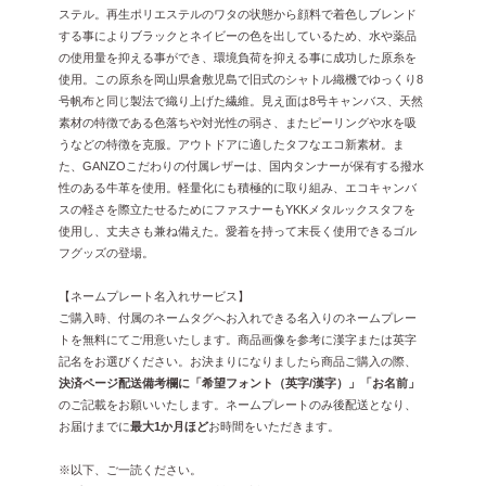
ステル。再生ポリエステルのワタの状態から顔料で着色しブレンド
する事によりブラックとネイビーの色を出しているため、水や薬品
の使用量を抑える事ができ、環境負荷を抑える事に成功した原糸を
使用。この原糸を岡山県倉敷児島で旧式のシャトル織機でゆっくり8
号帆布と同じ製法で織り上げた繊維。見え面は8号キャンバス、天然
素材の特徴である色落ちや対光性の弱さ、またピーリングや水を吸
うなどの特徴を克服。アウトドアに適したタフなエコ新素材。ま
た、GANZOこだわりの付属レザーは、国内タンナーが保有する撥水
性のある牛革を使用。軽量化にも積極的に取り組み、エコキャンバ
スの軽さを際立たせるためにファスナーもYKKメタルックスタフを
使用し、丈夫さも兼ね備えた。愛着を持って末長く使用できるゴル
フグッズの登場。
【ネームプレート名入れサービス】
ご購入時、付属のネームタグへお入れできる名入りのネームプレー
トを無料にてご用意いたします。商品画像を参考に漢字または英字
記名をお選びください。お決まりになりましたら商品ご購入の際、
決済ページ配送備考欄に「希望フォント（英字/漢字）」「お名前」
のご記載をお願いいたします。ネームプレートのみ後配送となり、
お届けまでに
最大1か月ほど
お時間をいただきます。
※以下、ご一読ください。