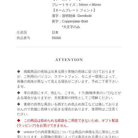
プレートサイズ：54mm × 86mm
【ネームプレート フォント】
漢字：游明朝体 -Demibold
英字：Copperplate-Bold
*大文字のみ
生産国
日本
商品番号
55000
◆ 掲載商品の色味は出来る限り実物の色味に近づけております
が、ご利用のパソコン、スマートフォン、モニター環境によって、
画像の色味が異なって見える場合がございます。予めご了承下さい
ませ。
◆ 革の表面にキズ、色むら、こすれ、トラ(動物本来のシワ)などが
ある場合がありますが、天然素材の特性としてご理解ください。
◆ 素材の自然な風合いを残すため色止め加工などは施しておりま
せんので衣服に色移りが起きる場合があります。使用時はご注意く
ださい。
◆ この商品は収められる紙袋をご用意できないため、ギフト配送
(ラッピング)をお受けできません。
◆ unisizeでの内容量表記については商品の体積を元に算出した目
安になります。お荷物の形状によっては表示される通りにお入れい