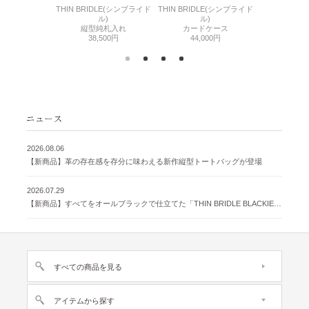
6(リザード6)
THIN BRIDLE(シンブライド
THIN BRIDLE(シンブライド
CORDOVA
刺入れ
ル)
ル)
通しマチ
500円
縦型純札入れ
カードケース
38,
38,500円
44,000円
2026.08.06
【新商品】革の存在感を存分に味わえる新作縦型トートバッグが登場
2026.07.29
【新商品】すべてをオールブラックで仕立てた「THIN BRIDLE BLACKIE 」が登場
すべての商品を見る
アイテムから探す