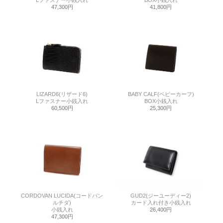
Lファスナー小銭入れ
BOX小銭入れ
47,300円
41,800円
LIZARD6(リザード6)
BABY CALF(ベビーカーフ)
Lファスナー小銭入れ
BOX小銭入れ
60,500円
25,300円
CORDOVAN LUCIDA(コードバン
GUD2(ジーユーディー2)
ルチダ)
カード入れ付き小銭入れ
小銭入れ
26,400円
47,300円