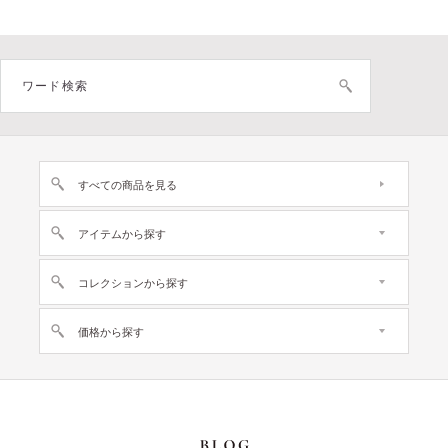
すべての商品を見る
アイテムから探す
コレクションから探す
価格から探す