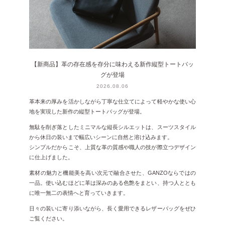
【新商品】革の存在感を存分に味わえる新作縦型トートバッ
グが登場
2026.08.06
革本来の厚みを活かしながら丁寧な仕立てによって軽やかな使い心
地を実現した新作の縦型トートバッグが登場。
無駄を削ぎ落としたミニマルな縦長シルエットは、スーツスタイル
から休日の装いまで幅広いシーンに自然と溶け込みます。
シンプルだからこそ、上質な革の質感や職人の技が際立つデザイン
に仕上げました。
素材の魅力と機能美を高い次元で融合させた、GANZOならではの
一品。使い込むほどに革は深みのある色艶をまとい、持つ人ととも
に唯一無二の表情へと育っていきます。
日々の装いに寄り添いながら、長く愛用できるレザーバッグをぜひ
ご覧ください。