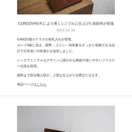
CORDOVAN R.C.より薄くシンプルに仕上げた長財布が登場
2026.04.30
GANZO最小クラスの長札入れが登場。
カード5枚に加え、紙幣・コイン・領収書をすっきり収納できる設
計で日常使いの快適さを追求しました。
シックでミニマルなデザインに緩やかな曲線や使いやすいファスナ
ー仕様を採用。
細部まで宿る職人技が、上質な仕上がりを際立たせます。
商品ページは
こちら