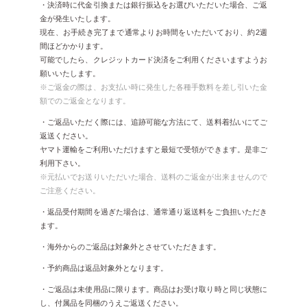
・決済時に代金引換または銀行振込をお選びいただいた場合、ご返
金が発生いたします。
現在、お手続き完了まで通常よりお時間をいただいており、約2週
間ほどかかります。
可能でしたら、クレジットカード決済をご利用くださいますようお
願いいたします。
※ご返金の際は、お支払い時に発生した各種手数料を差し引いた金
額でのご返金となります。
・ご返品いただく際には、追跡可能な方法にて、送料着払いにてご
返送ください。
ヤマト運輸をご利用いただけますと最短で受領ができます。是非ご
利用下さい。
※元払いでお送りいただいた場合、送料のご返金が出来ませんので
ご注意ください。
・返品受付期間を過ぎた場合は、通常通り返送料をご負担いただき
ます。
・海外からのご返品は対象外とさせていただきます。
・予約商品は返品対象外となります。
・ご返品は未使用品に限ります。商品はお受け取り時と同じ状態に
し、付属品を同梱のうえご返送ください。