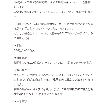
6/26(金)～7/28(火)の期間中、返品送料無料キャンペーンを開催い
たします。
GANZO公式オンラインストアにてご注文いただいた商品が対象で
す。
ご自宅にいながら革の質感やお色味、サイズ感や重さなど気になる
商品をお手に取ってゆっくりとご覧いただけます。
ぜひこの機会にバリエーション豊かなGANZOのレザーアイテムを
ご体験ください。
▼期間
6/26(金)～7/28(火)
▼対象商品
期間中にGANZO公式オンラインストアにてご注文いただいた商品
▼返品条件
キャンペーン期間中に公式オンラインストアにてご注文いただいた
お客様で、商品お受け取り後、
1週間以内
に返品のご連絡をいただ
いた方。
複数の商品からお選びになりたいなど、
ご返品前提でのご購入は期
間中3アイテムまで
とさせていただきます。
▼注意事項