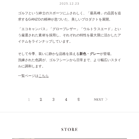
2025.12.23
ゴルフという紳士のスポーツにふさわしく、「最高峰」の品質を追
求するGANZOの精神が息づいた、美しいプロダクトを展開。
「エコキャンバス」「グローブレザー」「ウルトラスエード」とい
う厳選された素材を採用し、それぞれの特性を最大限に活かしたア
イテムをラインナップしています。
そして今季、装いに静かな品格を添える
新色・グレー
が登場。
洗練された色調が、ゴルフシーンから日常まで、より幅広いスタイ
ルに調和します。
一覧ページは
こちら
1
2
3
4
5