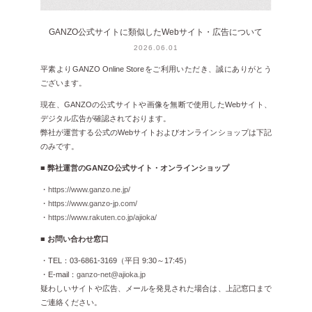
GANZO公式サイトに類似したWebサイト・広告について
2026.06.01
平素よりGANZO Online Storeをご利用いただき、誠にありがとう
ございます。
現在、GANZOの公式サイトや画像を無断で使用したWebサイト、
デジタル広告が確認されております。
弊社が運営する公式のWebサイトおよびオンラインショップは下記
のみです。
■ 弊社運営のGANZO公式サイト・オンラインショップ
・
https://www.ganzo.ne.jp/
・
https://www.ganzo-jp.com/
・
https://www.rakuten.co.jp/ajioka/
■ お問い合わせ窓口
・TEL：03-6861-3169（平日 9:30～17:45）
・E-mail：
ganzo-net@ajioka.jp
疑わしいサイトや広告、メールを発見された場合は、上記窓口まで
ご連絡ください。