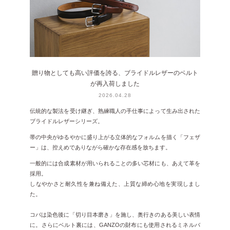
贈り物としても高い評価を誇る、ブライドルレザーのベルト
が再入荷しました
2026.04.28
伝統的な製法を受け継ぎ、熟練職人の手仕事によって生み出された
ブライドルレザーシリーズ。
帯の中央がゆるやかに盛り上がる立体的なフォルムを描く「フェザ
ー」は、控えめでありながら確かな存在感を放ちます。
一般的には合成素材が用いられることの多い芯材にも、あえて革を
採用。
しなやかさと耐久性を兼ね備えた、上質な締め心地を実現しまし
た。
コバは染色後に「切り目本磨き」を施し、奥行きのある美しい表情
に。さらにベルト裏には、GANZOの財布にも使用されるミネルバ