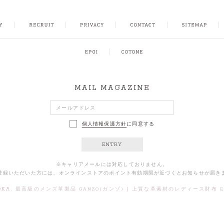
FACEBOOK
INSTAGRAM
CONTACT
SITEMAP
MAIL MAGAZINE
個人情報保護方針
に同意する
ENTRY
※キャリアメールには対応しておりません。
登録いただいた方には、オンラインストアのポイント有効期限が近づくとお知らせが届き
OKA.
|
最高級のメンズ革製品 GANZO(ガンゾ)
上質な革素材のレディース財布 Ep