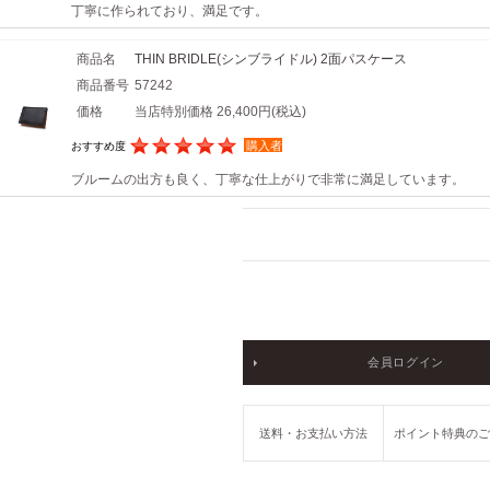
丁寧に作られており、満足です。
商品名
THIN BRIDLE(シンブライドル) 2面パスケース
商品番号
57242
価格
当店特別価格 26,400円
(税込)
購入者
おすすめ度
ブルームの出方も良く、丁寧な仕上がりで非常に満足しています。
会員ログイン
送料・お支払い方法
ポイント特典の