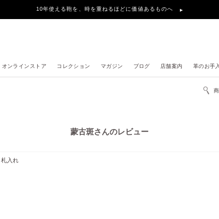
10年使える鞄を、時を重ねるほどに価値あるものへ
オンラインストア
コレクション
マガジン
ブログ
店舗案内
革のお手
蒙古斑さんのレビュー
ト札入れ