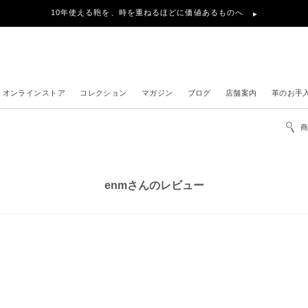
10年使える鞄を、時を重ねるほどに価値あるものへ
オンラインストア
コレクション
マガジン
ブログ
店舗案内
革のお手
enmさんのレビュー