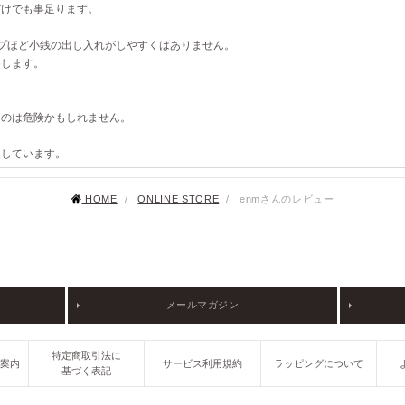
だけでも事足ります。
プほど小銭の出し入れがしやすくはありません。
めします。
るのは危険かもしれません。
足しています。
HOME
/
ONLINE STORE
/
enmさんのレビュー
メールマガジン
特定商取引法に
ご案内
サービス利用規約
ラッピングについて
基づく表記