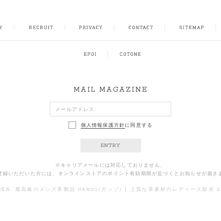
FACEBOOK
INSTAGRAM
CONTACT
SITEMAP
MAIL MAGAZINE
個人情報保護方針
に同意する
ENTRY
※キャリアメールには対応しておりません。
登録いただいた方には、オンラインストアのポイント有効期限が近づくとお知らせが届き
OKA.
|
最高級のメンズ革製品 GANZO(ガンゾ)
上質な革素材のレディース財布 Ep