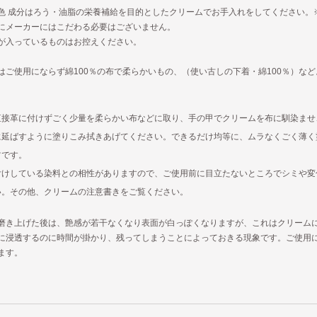
色 成分はろう・油脂の栄養補給を目的としたクリームでお手入れをしてください。
にメーカーにはこだわる必要はございません。
が入っているものはお控えください。
はご使用にならず綿100％の布で柔らかいもの、（使い古しの下着・綿100％）な
直接革に付けずごく少量を柔らかい布などに取り、手の甲でクリームを布に馴染ませ
に延ばすように塗りこみ拭きあげてください。できるだけ均等に、ムラなくごく薄く
ツです。
付けしている染料との相性がありますので、ご使用前に目立たないところでシミや変
い。その他、クリームの注意書きをご覧ください。
磨き上げた後は、艶感が若干なくなり表面が白っぽくなりますが、これはクリーム
に浸透するのに時間が掛かり、残ってしまうことによっておきる現象です。ご使用
ます。