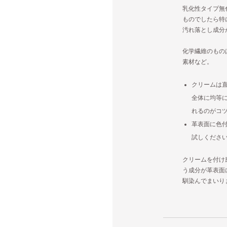
乳化性タイプ無
ものでしたら特
汚れ落とし成分
化学繊維のもの
素材など。
クリームは
全体に均等
れるのがコ
革表面に色
試しくださ
クリームを付け
う成分が革表面
馴染んでまいり