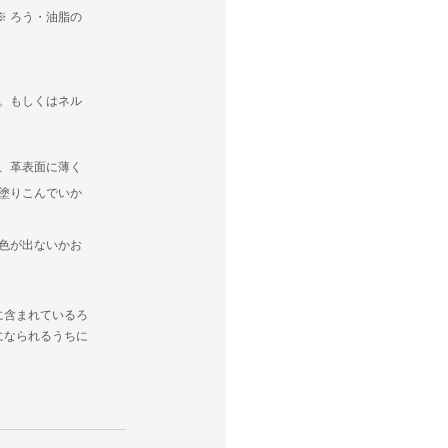
※ ろう・油脂の
ど。もしくはネル
、革表面に薄く
塗りこんでいか
色が出ないかお
に含まれているろ
になられるうちに