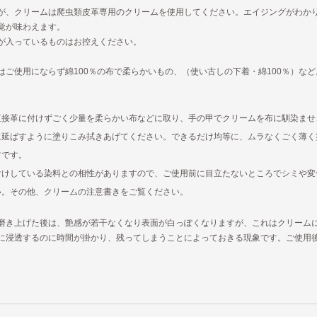
が、クリームは爬虫類皮革専用のクリームを使用してください。エイジングがわか
覚が味わえます。
が入っているものはお控えください。
はご使用にならず綿100％の布で柔らかいもの、（使い古しの下着・綿100％）な
直接革に付けずごく少量を柔らかい布などに取り、手の甲でクリームを布に馴染ませ
に延ばすように塗りこみ拭きあげてください。できるだけ均等に、ムラなくごく薄く
ツです。
付けしている染料との相性がありますので、ご使用前に目立たないところでシミや変
い。その他、クリームの注意書きをご覧ください。
磨き上げた後は、艶感が若干なくなり表面が白っぽくなりますが、これはクリーム
に浸透するのに時間が掛かり、残ってしまうことによっておきる現象です。ご使用