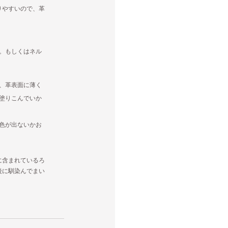
りやすいので、革
ど。もしくはネル
、革表面に薄く
塗りこんでいか
色が出ないかお
に含まれているろ
後に馴染んでまい