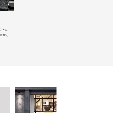
などの
画像で