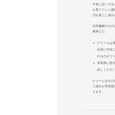
牛革に近いです
を育てていく感
汚れ落とし成分
化学繊維のもの
素材など。
クリームは
全体に均等
れるのがコ
革表面に色
試しくださ
クリームを付け
う成分が革表面
ります。