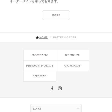
オーダーメイドも承っております。
HOME
/
PATTERN ORDER
COMPANY
RECRUIT
PRIVACY POLICY
CONTACT
SITEMAP
LINKS