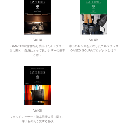
Vol.10
Vol.09
GANZOの映像作品も手掛けたJ.B.ブロー
紳士のセンスを反映したゴルフグッズ
氏に聞く、自身にとって良いレザーの基準
GANZO GOLFのプロダクトとは？
とは？
Vol.08
ウェルドレッサー・鴨志田康人氏に聞く、
良いもの長く愛する秘訣