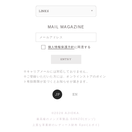
LINKS
MAIL MAGAZINE
個人情報保護方針
に同意する
ENTRY
※キャリアメールには対応しておりません。
※ご登録いただいた方には、オンラインストアのポイン
ト有効期限が近づくとお知らせが届きます。
©
2026
AJIOKA.
最高級のメンズ革製品 GANZO(ガンゾ)
上質な革素材のレディース財布 Epoi(エポイ)