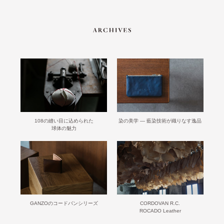
108の縫い目に込められた
染の美学 ― 藍染技術が織りなす逸品
球体の魅力
GANZOのコードバンシリーズ
CORDOVAN R.C.
ROCADO Leather