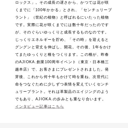
ロックス」。その成長の遅さから、かつては花が咲
くまでに「100年かかる」とされ、「センチュリープ
ラント」（世紀の植物）と呼ばれるにいたった植物
です。実際に花が咲くまでには数十年だったのです
が、そのぐらいゆっくりと成長するものなのです。
じっくりエネルギーを貯め、「その時」を迎えると
グングンと背丈を伸ばし、開花。その後、1年をかけ
てまたゆっくりと種をつくります。この種が、昨春
のAJIOKA.創業100周年イベント（東京・日本橋三
越本店）で、お客さまにプレゼントされました。発
芽後、これから何十年もかけて時を重ね、次世代に
命をつなぐために少しずつ表情を変えていくセンチ
ュリープラント。それは革製品のエイジングのよう
でもあり、AJIOKA.の歩みとも重なり合います。
インタビュー記事はこちら