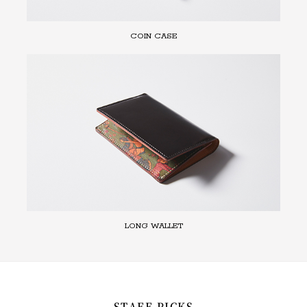
COIN CASE
LONG WALLET
STAFF PICKS