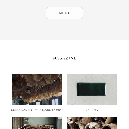
CORDOVAN R.C. ー ROCADO Leather
AGEING