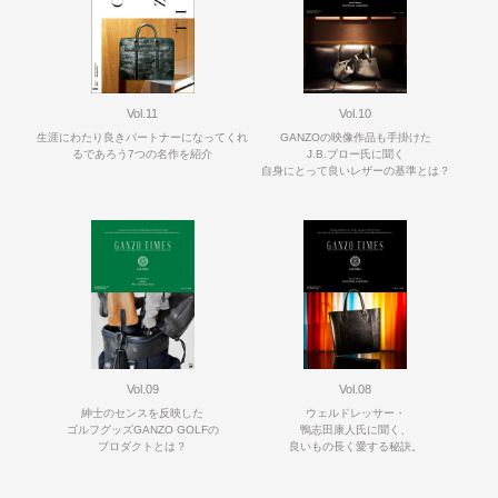
Vol.11
Vol.10
生涯にわたり良きパートナーになってくれ
GANZOの映像作品も手掛けた
るであろう7つの名作を紹介
J.B.ブロー氏に聞く
自身にとって良いレザーの基準とは？
Vol.09
Vol.08
紳士のセンスを反映した
ウェルドレッサー・
ゴルフグッズGANZO GOLFの
鴨志田康人氏に聞く、
プロダクトとは？
良いもの長く愛する秘訣。