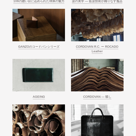
108の縫い目に込められた球体の魅力
染の美学 ― 藍染技術が織りなす逸品
GANZOのコードバンシリーズ
CORDOVAN R.C. ー ROCADO
Leather
AGEING
CORDOVAN ― 鞣し