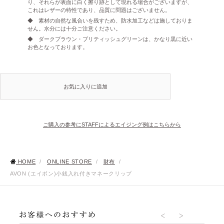
り、それらが表面に白く擦り跡として現れる場合がございますが、
これはレザーの特性であり、品質に問題はございません。
◆ 素材の自然な風合いを残すため、防水加工などは施しておりま
せん。水分には十分ご注意ください。
◆ ダークブラウン・ブリティッシュグリーンは、かなり黒に近い
お色となっております。
お気に入りに追加
ご購入の参考にSTAFFによるエイジング例はこちらから
HOME
/
ONLINE STORE
/
財布
/
AVON (エイボン)小銭入れ付きマネークリップ