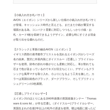
【小銭入れ付き札バサミ】
AVON（エイボン）シリーズから新しい仕様の小銭入れ付き札バサミ
が登場。キャッシュレス時代と言えども、まだまだ小銭が重宝する
場面がある為、コンパクト需要に対応しつつもしっかり小銭・お
札・カード4枚を収納できるようデザイン。必要な時にすぐさま現金
が取り出せる優れものだ。
【クラシックと革新の融合AVON（エイボン）】
イギリス西部の港湾都市ブリストルを流れるエイボン川がシリーズ
名の由来。贅沢に外装内装にダイドスルー（芯通し）ブライドルレ
ザーを使用。財布の折れや曲がりにも柔軟に対応し、革が割れても
芯まで色が染まっているのでキズが目立ちにくい。デザインもクラ
シックな風琴マチを取り入れ、小ぶりになるよう工夫を施した。カ
ラーは英国伝統色のブラック、ダークブラウン、そしてブリティッ
シュグリーンの3色展開。
【芯通しブライドルレザー】
エイボン川のほとりにある1840年創業の英国老舗タンナー「Thomas
ware & sons ltd.」が作る芯通し（ダイドスルー)ブライドルレザー。
英国生まれの生後2年以上の牝牛の原皮を使用。鞣は地面に掘ったピ