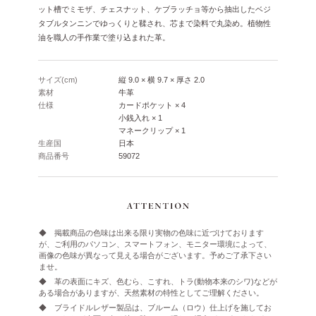
ット槽でミモザ、チェスナット、ケブラッチョ等から抽出したベジ
タブルタンニンでゆっくりと鞣され、芯まで染料で丸染め。植物性
油を職人の手作業で塗り込まれた革。
サイズ(cm)
縦 9.0 × 横 9.7 × 厚さ 2.0
素材
牛革
仕様
カードポケット × 4
小銭入れ × 1
マネークリップ × 1
生産国
日本
商品番号
59072
◆ 掲載商品の色味は出来る限り実物の色味に近づけております
が、ご利用のパソコン、スマートフォン、モニター環境によって、
画像の色味が異なって見える場合がございます。予めご了承下さい
ませ。
◆ 革の表面にキズ、色むら、こすれ、トラ(動物本来のシワ)などが
ある場合がありますが、天然素材の特性としてご理解ください。
◆ ブライドルレザー製品は、ブルーム（ロウ）仕上げを施してお