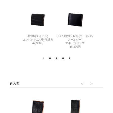
AVON(エイボン)
CORDOVAN R.C.(コードバン
THIN BRID
DOVAN 2(シェル
コンパクト二つ折り財布
アールシー)
ル
バン2)
47,300円
マネークリップ
札バ
クリップ
58,300円
24,
800円