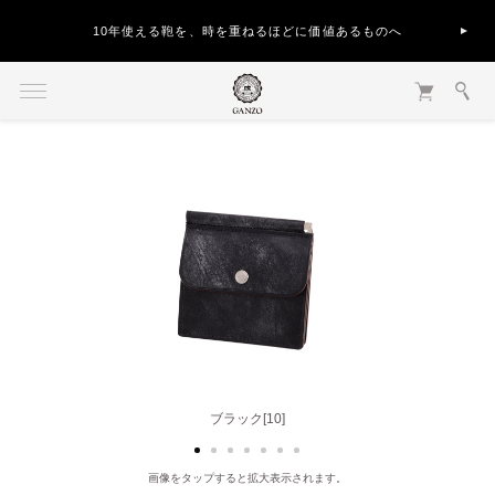
10年使える鞄を、時を重ねるほどに価値あるものへ
ダークブラウン[56]
ブラック[10]
画像をタップすると拡大表示されます。