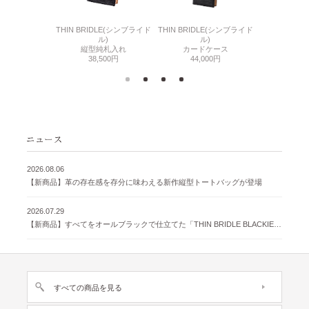
6(リザード6)
THIN BRIDLE(シンブライド
THIN BRIDLE(シンブライド
CORDOVA
刺入れ
ル)
ル)
通しマチ
500円
縦型純札入れ
カードケース
38,
38,500円
44,000円
2026.08.06
【新商品】革の存在感を存分に味わえる新作縦型トートバッグが登場
2026.07.29
【新商品】すべてをオールブラックで仕立てた「THIN BRIDLE BLACKIE 」が登場
すべての商品を見る