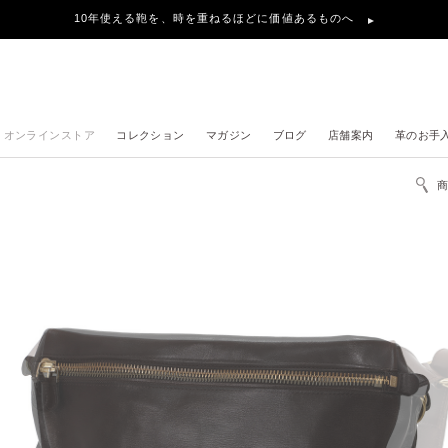
10年使える鞄を、時を重ねるほどに価値あるものへ
オンラインストア
コレクション
マガジン
ブログ
店舗案内
革のお手