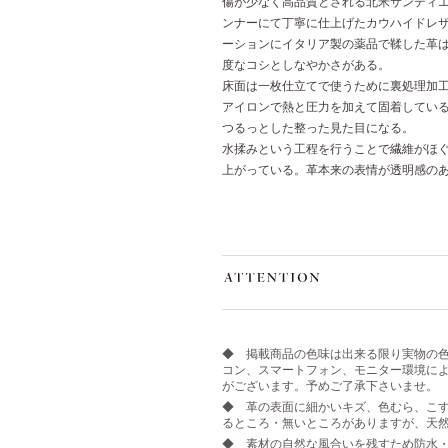
傷が少なく高品質とされる北米サンディ
ンナーにて丁寧に仕上げたカウハイドレ
ーションにイタリア製の薬品で鞣した革
度なコシとしなやかさがある。
床面は一枚仕立てで使うために裏処理加
アイロンで熱と圧力を加えて固着してい
つるっとした整った見た目になる。
水揉みという工程を行うことで繊維がほ
上がっている。革本来の表情が透明感の
◆ 掲載商品の色味は出来る限り実物の
コン、スマートフォン、モニター環境に
がございます。予めご了承下さいませ。
◆ 革の表面に細かいキズ、色むら、こす
るところ・無いところがありますが、天
◆ 素材の自然な風合いを残すため防水