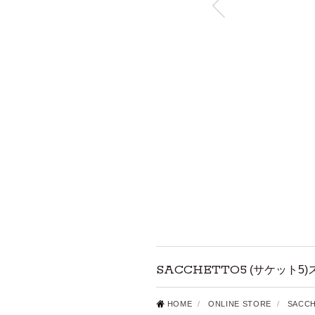
SACCHETTO5
(サケット5
HOME
/
ONLINE STORE
/
SACC