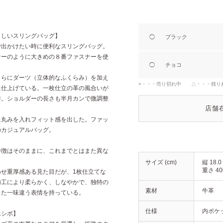
らしいスリングバッグ】
◯
ブラック
で出かけたい時に便利なスリングバッグ。
ナーのように大きめの８番ファスナーを使
◯
チョコ
。
さらにダーツ（立体的なふくらみ）を加え
×・・・売り切れ中 △・・・残り
に仕上げている。一枚仕立の革の風合いが
作。ショルダーの長さも半月カンで微調整
店舗
に丸みを入れフィット感を出した。ファッ
のカジュアルバッグ。
特徴はそのままに、これまでとはまた異な
サイズ (cm)
縦 18.0
重さ 40
せ重厚感ある見た目だが、1枚仕立てな
加工により柔らかく、しなやかで、独特の
素材
牛革
また一味違う表情を持っている。
仕様
内ポケッ
水シボ】