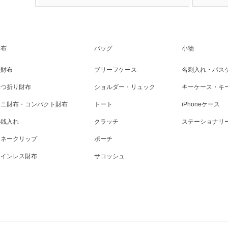
財布
バッグ
小物
長財布
ブリーフケース
名刺入れ・パス
二つ折り財布
ショルダー・リュック
キーケース・キ
ミニ財布・コンパクト財布
トート
iPhoneケース
小銭入れ
クラッチ
ステーショナリ
マネークリップ
ポーチ
コインレス財布
サコッシュ