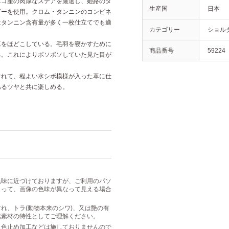
エゴ産の肉厚なステアを厳選し、姫路のタ
生産国
日本
ザーを使用。クロム・タンニンのコンビネ
はタンニン含有量が多く一枚仕立てでも適
カテゴリー
ショル
工をほどこしている。毛羽を寝かすために
商品番号
59224
る。これによりボソボソしていた見た目が
ぐれて、程よい水シボ模様が入った革に仕
あるツヤと共に楽しめる。
色味に近づけておりますが、ご利用のパソ
よって、画像の色味が異なって見える場合
れ、トラ(動物本来のシワ)、又は艶の有
然素材の特性としてご理解ください。
・色止め加工などは施しておりませんので