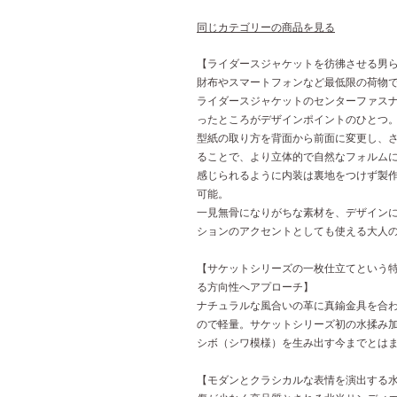
同じカテゴリーの商品を見る
【ライダースジャケットを彷彿させる男
財布やスマートフォンなど最低限の荷物
ライダースジャケットのセンターファス
ったところがデザインポイントのひとつ
型紙の取り方を背面から前面に変更し、
ることで、より立体的で自然なフォルム
感じられるように内装は裏地をつけず製
可能。
一見無骨になりがちな素材を、デザイン
ションのアクセントとしても使える大人
【サケットシリーズの一枚仕立てという
る方向性へアプローチ】
ナチュラルな風合いの革に真鍮金具を合わ
ので軽量。サケットシリーズ初の水揉み
シボ（シワ模様）を生み出す今までとは
【モダンとクラシカルな表情を演出する