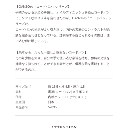
【GANZOの「コードバン」シリーズ】
手間のかかる水染めを施し、オイルフィニッシュを経たコードバン
に、ソフトな牛ヌメ革を合わせたのが、GANZOの「コードバン」シ
リーズだ。
コードバンの光沢がより引き立つ、内外の素材のコントラストが絶
妙な組み合わせとなっている。透明感すら感じられるその艶は、使
い込む程に増していく。
【馬革から、たった一割しか採れないコードバン】
その希少性を知り、自分の手で使い込む余裕を持ち、独特の光沢を
嫌味なく持ち歩くことができる者だけが、優雅な艶を堪能すること
ができるのだ。
サイズ(cm)
縦 16.5 × 横 8.5 × 厚さ 1.5
素材
馬革(コードバン) × 牛革ヌメ
仕様
内ポケット ×1（仕切り ×1）
生産国
日本
商品番号
57835