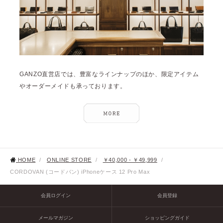
GANZO直営店では、豊富なラインナップのほか、限定アイテム
やオーダーメイドも承っております。
HOME
/
ONLINE STORE
/
￥40,000 - ￥49,999
/
CORDOVAN (コードバン) iPhoneケース 12 Pro Max
会員ログイン
会員登録
メールマガジン
ショッピングガイド