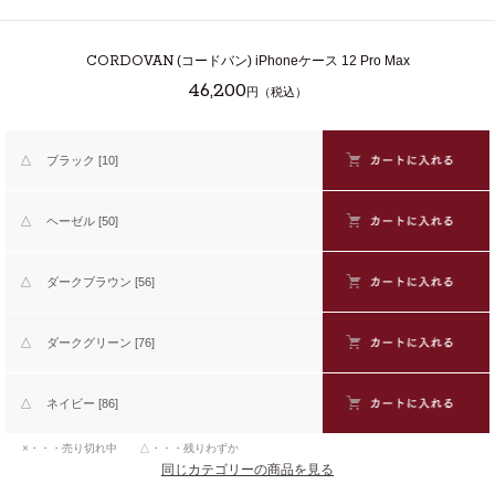
CORDOVAN
(コードバン) iPhoneケース 12 Pro Max
46,200
円（税込）
△
ブラック [10]
△
ヘーゼル [50]
△
ダークブラウン [56]
△
ダークグリーン [76]
△
ネイビー [86]
×・・・売り切れ中 △・・・残りわずか
同じカテゴリーの商品を見る