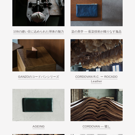
108の縫い目に込められた球体の魅力
染の美学 ― 藍染技術が織りなす逸品
GANZOのコードバンシリーズ
CORDOVAN R.C. ー ROCADO
Leather
AGEING
CORDOVAN ― 鞣し