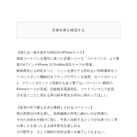
店舗在庫を確認する
【他とは一線を画すGANZOのiPhoneケース】
国産コードバンを贅沢に使った定番シリーズ「コードバン2」より最
新の6.7インチiPhone 12 ProMax対応ケースが登場。
動画再生にも対応すべく、ミシンを掛けても割れない特殊素材をベ
ースにスタンド機能付きフラップデザインを採用、カードポケット
1、フラットポケット１収納力もあり嘗てないコードバン素材の
iPhoneケースが完成。Qi規格充電器対応。コードバンマニア必見、
日を追うごとに現れる革の経年変化を存分に味わってほしい。
【皮革の中で最も丈夫な素材とされるコードバン】
馬の尻部分の革を指し、筋肉繊維が非常に細かいのが特徴だ。
そのため折れや曲げに強く、牛革と比較するとシワが出来づらく革
の美しさを保ったまま経年変化を楽しめる
その堅牢さ、そして独特の光沢は我々を魅了して止まない。