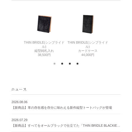
6(リザード6)
THIN BRIDLE(シンブライド
THIN BRIDLE(シンブライド
CORDOVA
刺入れ
ル)
ル)
通しマチ
500円
縦型純札入れ
カードケース
38,
38,500円
44,000円
2026.08.06
【新商品】革の存在感を存分に味わえる新作縦型トートバッグが登場
2026.07.29
【新商品】すべてをオールブラックで仕立てた「THIN BRIDLE BLACKIE 」が登場