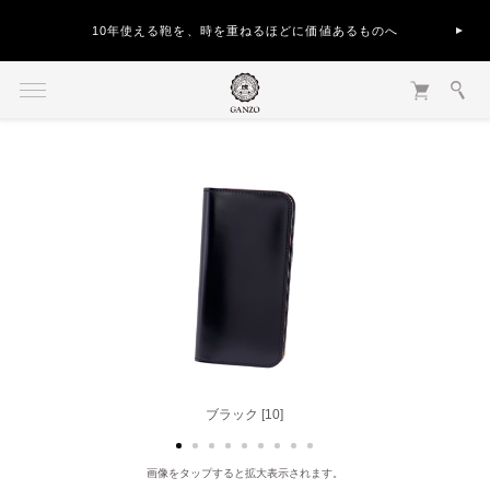
10年使える鞄を、時を重ねるほどに価値あるものへ
ブラック [10]
ヘーゼル [50]
画像をタップすると拡大表示されます。