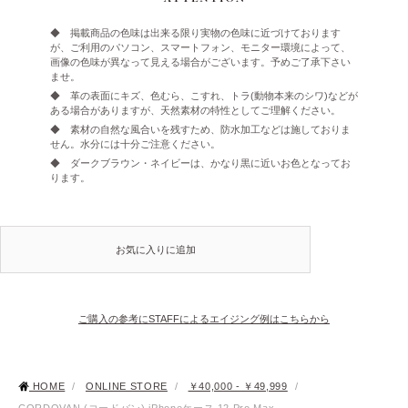
◆ 掲載商品の色味は出来る限り実物の色味に近づけております
が、ご利用のパソコン、スマートフォン、モニター環境によって、
画像の色味が異なって見える場合がございます。予めご了承下さい
ませ。
◆ 革の表面にキズ、色むら、こすれ、トラ(動物本来のシワ)などが
ある場合がありますが、天然素材の特性としてご理解ください。
◆ 素材の自然な風合いを残すため、防水加工などは施しておりま
せん。水分には十分ご注意ください。
◆ ダークブラウン・ネイビーは、かなり黒に近いお色となってお
ります。
お気に入りに追加
ご購入の参考にSTAFFによるエイジング例はこちらから
HOME
/
ONLINE STORE
/
￥40,000 - ￥49,999
/