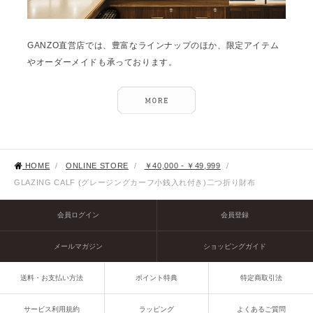
GANZO直営店では、豊富なラインナップのほか、限定アイテム
やオーダーメイドも承っております。
HOME
/
ONLINE STORE
/
￥40,000 - ￥49,999
/
GLAZING CALF (グレージングカーフ小銭入れ付き)二つ折り財布
会員ログイン
会員登録
メールマガジン
ショッピングガイド
送料・お支払い方法
ポイント特典
特定商取引法
サービス利用規約
ラッピング
よくあるご質問