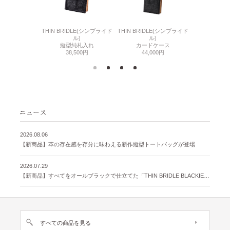
6(リザード6)
THIN BRIDLE(シンブライド
THIN BRIDLE(シンブライド
CORDOVA
刺入れ
ル)
ル)
通しマチ
500円
縦型純札入れ
カードケース
38,
38,500円
44,000円
2026.08.06
【新商品】革の存在感を存分に味わえる新作縦型トートバッグが登場
2026.07.29
【新商品】すべてをオールブラックで仕立てた「THIN BRIDLE BLACKIE 」が登場
すべての商品を見る