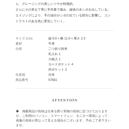
ら、グレージングの美しいツヤが特徴的。
さらにその革を丁寧に手作業で揉み、線状の水シボを出している。
エイジングにより、手の油分がシボの出ている部分に影響し、コン
トラストのある色に変化していく。
サイズ (cm)
縦 9.0 × 横 11.0 × 厚さ 2.3
素材
牛革
仕様
二つ折り財布
札入れ 1
小銭入 1
カードポケット 4
内ポケット 2
生産国
日本
商品番号
57661
◆ 掲載商品の色味は出来る限り実物の色味に近づけております
が、ご利用のパソコン、スマートフォン、モニター環境によって、
画像の色味が異なって見える場合がございます。予めご了承下さい
ませ。