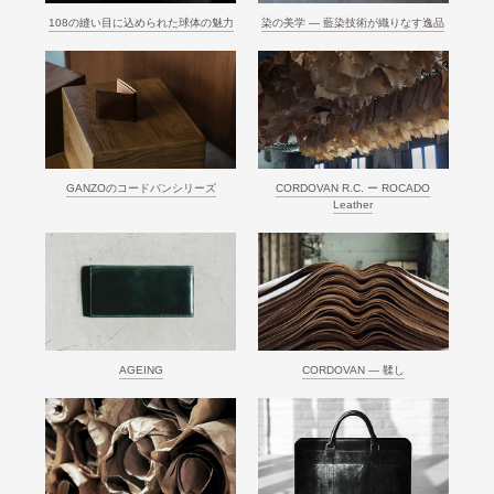
108の縫い目に込められた球体の魅力
染の美学 ― 藍染技術が織りなす逸品
GANZOのコードバンシリーズ
CORDOVAN R.C. ー ROCADO
Leather
AGEING
CORDOVAN ― 鞣し