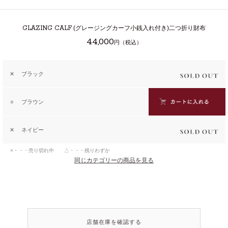
GLAZING CALF
(グレージングカーフ小銭入れ付き)二つ折り財布
44,000
円（税込）
✕
ブラック
○
ブラウン
✕
ネイビー
×・・・売り切れ中 △・・・残りわずか
同じカテゴリーの商品を見る
店舗在庫を確認する