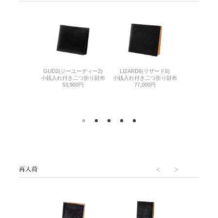
GUD2(ジーユーディー2)
LIZARD6(リザード6)
THIN BRID
F(ベビーカーフ)
小銭入れ付き二つ折り財布
小銭入れ付き二つ折り財布
ル
き二つ折り財布
53,900円
77,000円
小銭入れ付き
000円
49,