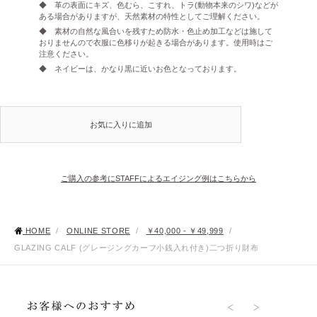
◆ 革の表面にキズ、色むら、こすれ、トラ(動物本来のシワ)などが
ある場合がありますが、天然素材の特性としてご理解ください。
◆ 素材の自然な風合いを残すため防水・色止め加工などは施して
おりませんので衣服に色移りが起きる場合があります。使用時はご
注意ください。
◆ ネイビーは、かなり黒に近いお色となっております。
お気に入りに追加
ご購入の参考にSTAFFによるエイジング例はこちらから
HOME
/
ONLINE STORE
/
￥40,000 - ￥49,999
/
GLAZING CALF (グレージングカーフ小銭入れ付き)二つ折り財布