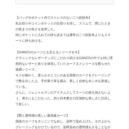
【バッグやポケット内でストレスのない二つ折財布】
札仕切りやコインポケットの仕切りを排し、スリムで、閉じたとき
の収まりの良さを追求した。
特にポケットに入れての持ち歩きでは通常の二つ折財布よりもスマ
ートに持ち歩ける。
【GANZOのルーツとも言えるシリーズを今】
クラシックなレザーグッズにこだわり続けるGANZOの中でも特に理
想的なレザーと造りを体現していたカーフヌメシリーズを甦らせた
後継シリーズ。
キメが細かく、柔らかさとコシのある国産のカーフをグレージング
で艶を出した上、手作業で革を揉み、美しく自然な水シボを形成し
ている。
さらに、ジェントルマンのアイテムとしてスーツの形を崩さないよ
う、薄さにもこだわった。切り目本磨きの圧倒的な美しさに注目し
て欲しい。
【艶と透明感の美しい最高級カーフ】
国産のカーフをタンニンでなめし、染料で染め上げた。その上から
グレージングをかけているので、染料染めの透明感もさることなが