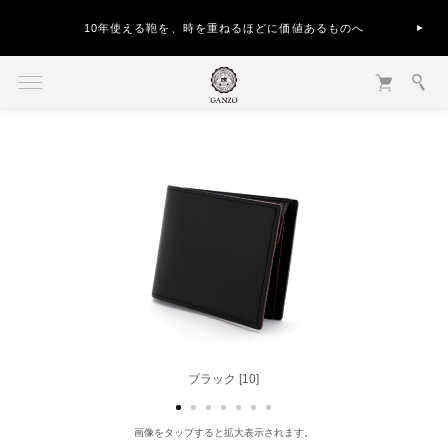
10年使える鞄を、時を重ねるほどに価値あるものへ
ブラック [10]
ブラウン [50]
画像をタップすると拡大表示されます。