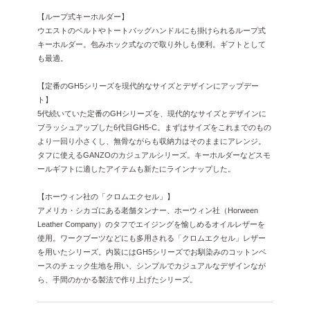
【ループ式キーホルダー】
ウエストのベルトやトートバッグハンドルにも掛けられるループ式
キーホルダー。包みホック式なので取り外しも便利。ギフトとして
も最適。
【定番のGH5シリーズを現代的なサイズとデザインにアップデー
ト】
5代続いていた定番のGHシリーズを、現代的なサイズとデザインに
ブラッシュアップした6代目GH5-C。まずはサイズをこれまでのもの
より一回り小さくし、無骨ながらも収納力はそのままにアレンジ。
タフに使えるGANZOのカジュアルシリーズ。キーホルダーなどスモ
ールギフトに適したアイテムも新たにラインナップした。
【ホーウィン社の「クロムエクセル」】
アメリカ・シカゴにある老舗タンナー、ホーウィン社（Horween
Leather Company）のタフでエイジングを愉しめるオイルレザーを
使用。ワークブーツなどにも多用される「クロムエクセル」レザー
を用いたシリーズ。内装にはGH5シリーズでお馴染みのコットンベ
ースのチェック生地を用い、シンプルでカジュアルなデザインなが
ら、手間のかかる製法で作り上げたシリーズ。