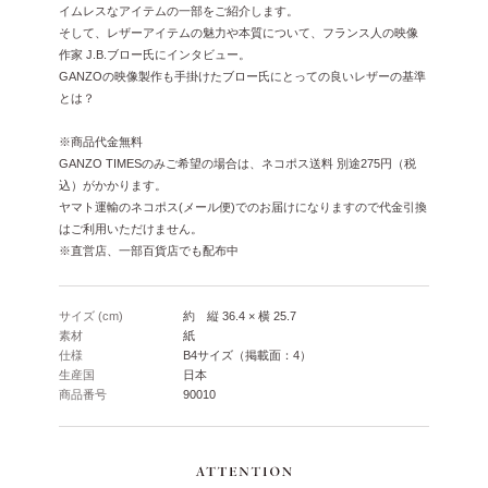
イムレスなアイテムの一部をご紹介します。
そして、レザーアイテムの魅力や本質について、フランス人の映像
作家 J.B.ブロー氏にインタビュー。
GANZOの映像製作も手掛けたブロー氏にとっての良いレザーの基準
とは？
※商品代金無料
GANZO TIMESのみご希望の場合は、ネコポス送料 別途275円（税
込）がかかります。
ヤマト運輸のネコポス(メール便)でのお届けになりますので代金引換
はご利用いただけません。
※直営店、一部百貨店でも配布中
サイズ (cm)
約 縦 36.4 × 横 25.7
素材
紙
仕様
B4サイズ（掲載面：4）
生産国
日本
商品番号
90010