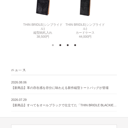
6(リザード6)
THIN BRIDLE(シンブライド
THIN BRIDLE(シンブライド
CORDOVA
刺入れ
ル)
ル)
通しマチ
500円
縦型純札入れ
カードケース
38,
38,500円
44,000円
2026.08.06
【新商品】革の存在感を存分に味わえる新作縦型トートバッグが登場
2026.07.29
【新商品】すべてをオールブラックで仕立てた「THIN BRIDLE BLACKIE 」が登場