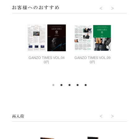
GANZO TIMES VOL.09
GANZO TIM
MES VOL.06
GANZO TIMES VOL.04
0円
0
0円
0円