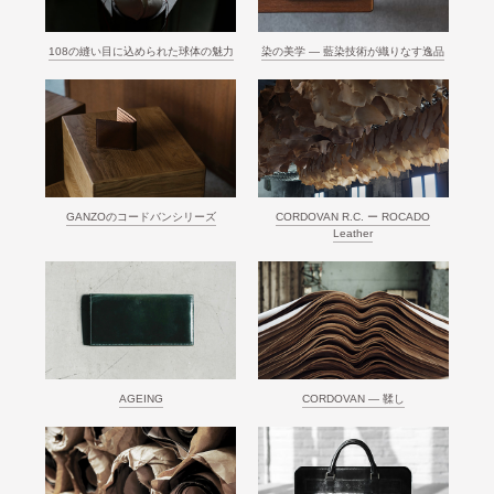
108の縫い目に込められた球体の魅力
染の美学 ― 藍染技術が織りなす逸品
GANZOのコードバンシリーズ
CORDOVAN R.C. ー ROCADO
Leather
AGEING
CORDOVAN ― 鞣し