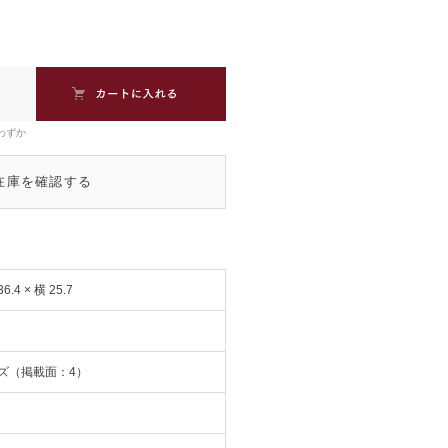
わずか
在庫を確認する
.4 × 横 25.7
イズ（掲載面：4）