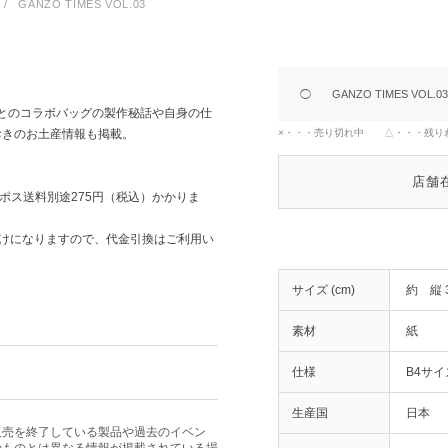
/
GANZO TIMES VOL.03
。
◯
GANZO TIMES VOL.03
Oとのコラボバッグの製作秘話や自身の仕
おきのお土産情報も掲載。
×・・・売り切れ中 △・・・残り
店舗
ネコポス送料別途275円（税込）かかりま
届けになりますので、代金引換はご利用い
サイズ (cm)
約 縦 36
素材
紙
仕様
B4サ
生産国
日本
販売を終了している製品や過去のイベン