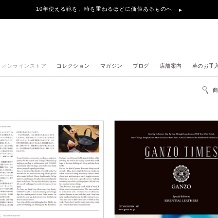
10年使える鞄を、時を重ねるほどに価値あるものへ
オンラインストア
コレクション
マガジン
ブログ
店舗案内
革のお手