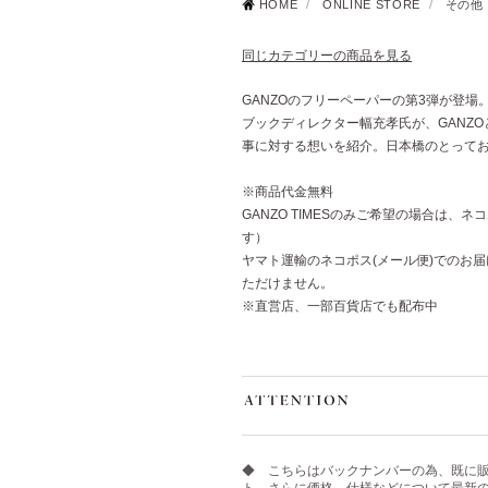
HOME
/
ONLINE STORE
/
その他
同じカテゴリーの商品を見る
GANZOのフリーペーパーの第3弾が登場
ブックディレクター幅充孝氏が、GANZ
事に対する想いを紹介。日本橋のとって
※商品代金無料
GANZO TIMESのみご希望の場合は、
す）
ヤマト運輸のネコポス(メール便)でのお
ただけません。
※直営店、一部百貨店でも配布中
◆ こちらはバックナンバーの為、既に