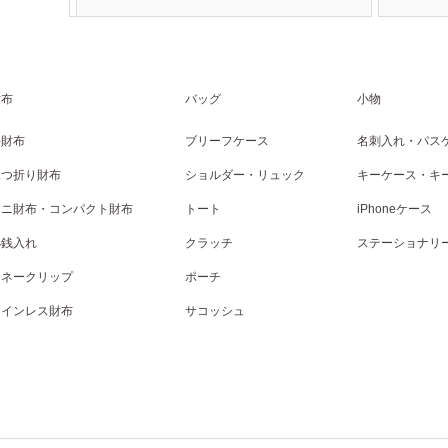
財布
バッグ
小物
長財布
ブリーフケース
名刺入れ・パス
二つ折り財布
ショルダー・リュック
キーケース・キ
ミニ財布・コンパクト財布
トート
iPhoneケース
小銭入れ
クラッチ
ステーショナリ
マネークリップ
ポーチ
コインレス財布
サコッシュ