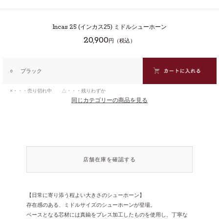
Incas 25
(インカス25) ミドルシューホーン
20,900
円（税込）
○
ブラック
×・・・売り切れ中 △・・・残りわずか
同じカテゴリーの商品を見る
店舗在庫を確認する
【日常に寄り添う程よい大きさのシューホーン】
存在感のある、ミドルサイズのシューホーンが登場。
ベースとなる芯材には真鍮をプレス加工したものを使用し、丁寧な