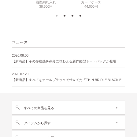
500円
縦型純札入れ
カードケース
38,
38,500円
44,000円
2026.08.06
【新商品】革の存在感を存分に味わえる新作縦型トートバッグが登場
2026.07.29
【新商品】すべてをオールブラックで仕立てた「THIN BRIDLE BLACKIE 」が登場
すべての商品を見る
アイテムから探す