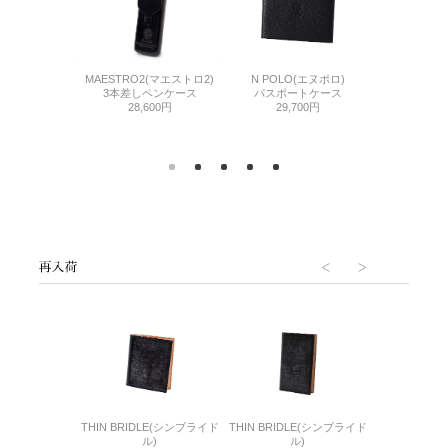
N(コードバン)
N POLO(エヌポロ)
GUD ST(ジ
MAESTRO2(マエストロ2)
eWatch対応 時計
パスポートケース
ティ
3本差しペンケース
ルト
29,700円
キー
28,600円
400円
22,
6(リザード6)
THIN BRIDLE(シンブライド
THIN BRIDLE(シンブライド
CORDOVA
刺入れ
ル)
ル)
通しマチ