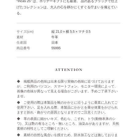
“Incas 25” は、ホリデーギフトにも最適。
品のあるブラックで仕上
げたコレクションは、大人の心を静かにくすぐる佇まいを備えてい
る。
サイズ(cm)
縦 21.0 × 横 5.5 × マチ 0.5
素材
牛革
生産国
日本
商品番号
55995
◆ 掲載商品の色味は出来る限り実物の色味に近づけております
が、ご利用のパソコン、スマートフォン、モニター環境によって、
画像の色味が異なって見える場合がございます。予めご了承下さい
ませ。
◆ ご使用の際は本製品を靴のかかとに沿うように垂直に入れてご
使用下さい。足を入れる際、本製品にかかとを乗せ体重をかけられ
ますと折れ・曲がりの原因となりますのでご注意ください。
◆ 革の表面に細かいキズ、色むら、こすれ、トラ(動物本来のシ
ワ)、又は艶の有るところ・無いところ、油染みがありますが、天然
素材の特性としてご理解ください。
◆ 素材の自然な風合いを残すため、防水加工などは施しておりま