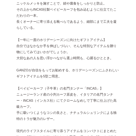
ニッケルメッキを施すことで、錆や腐食をしっかりと防止。
その上からINCAS社製ベイビーカーフを包み込むように仕立てたこ
だわりの一本。
長くオーナーに寄り添える靴べらであるよう、細部にまで工夫を凝
らしている。
【一年に一度のホリデーシーズンに向けたギフトアイテム】
自分ではなかなか手を伸ばしづらい、そんな特別なアイテムを贈り
物にしてみてはいかがでしょうか。
大切なあの人を思い浮かべながら選ぶ時間も、心躍るひととき。
GANZOが自信をもってお勧めする、ホリデーシーズンにふさわしい
ギフトアイテムを5型ご用意。
【ベイビーカーフ（子牛革）の名門タンナー「INCAS」】
ニュージーランド産の小判カーフ原皮を、イタリアの名門タンナ
ー・INCAS（インカス社）にてクロームなめしで丁寧に仕上げた高
級カーフ。
手に吸いつくようなコシの良さと、ナチュラルシュリンクによる独
特のトラが魅力のレザー。
現代のライフスタイルに寄り添うアイテムをコンパクトにまとめた