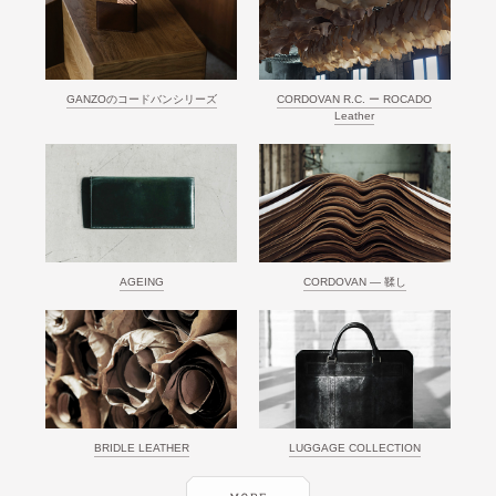
GANZOのコードバンシリーズ
CORDOVAN R.C. ー ROCADO
Leather
AGEING
CORDOVAN ― 鞣し
BRIDLE LEATHER
LUGGAGE COLLECTION