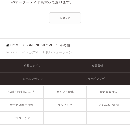
やオーダーメイドも承っております。
HOME
/
ONLINE STORE
/
その他
/
Incas 25 (インカス25) ミドルシューホーン
会員ログイン
会員登録
メールマガジン
ショッピングガイド
送料・お支払い方法
ポイント特典
特定商取引法
サービス利用規約
ラッピング
よくあるご質問
アフターケア