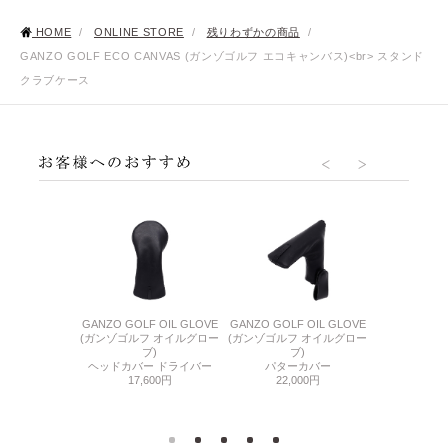
HOME
/
ONLINE STORE
/
残りわずかの商品
/
GANZO GOLF ECO CANVAS (ガンゾゴルフ エコキャンバス)<br> スタンド
クラブケース
OLF ULTRA
GANZO GOLF OIL GLOVE
GANZO GOLF OIL GLOVE
GANZO GOLF
EDE
(ガンゾゴルフ オイルグロー
(ガンゾゴルフ オイルグロー
(ガンゾゴルフ
フ ウルトラスエ
ブ)
ブ)
ス
ド)
ヘッドカバー ドライバー
パターカバー
クラブ
ーカバー
17,600円
22,000円
36,
800円