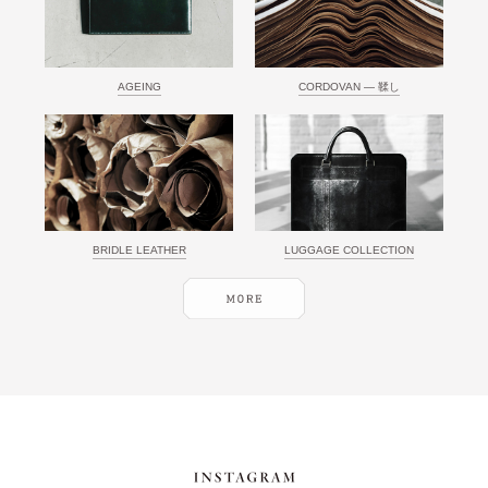
AGEING
CORDOVAN ― 鞣し
BRIDLE LEATHER
LUGGAGE COLLECTION