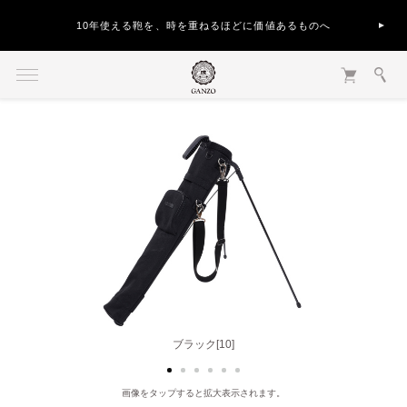
10年使える鞄を、時を重ねるほどに価値あるものへ
ブラック[10]
ネイビー[86]
画像をタップすると拡大表示されます。