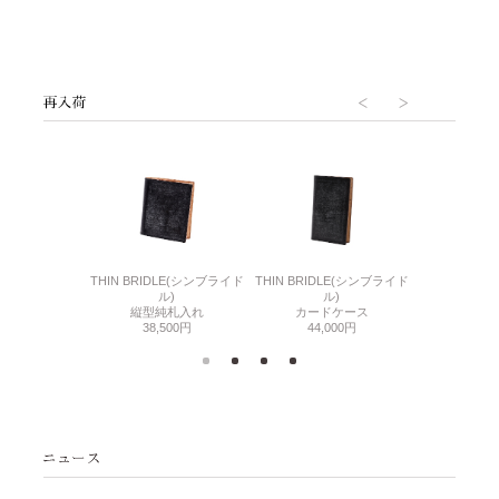
6(リザード6)
THIN BRIDLE(シンブライド
THIN BRIDLE(シンブライド
CORDOVA
刺入れ
ル)
ル)
通しマチ
500円
縦型純札入れ
カードケース
38,
38,500円
44,000円