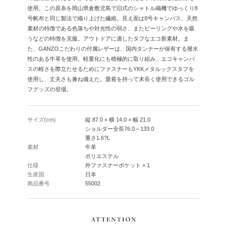
使用。この原糸を岡山県倉敷児島で旧式のシャトル織機でゆっくり8
号帆布と同じ製法で織り上げた繊維。見え面は8号キャンバス、天然
素材の特徴である色落ちや対光性の弱さ、またピーリングや水を吸
うなどの特徴を克服。アウトドアに適したタフなエコ新素材。ま
た、GANZOこだわりの付属レザーは、国内タンナーが保有する撥水
性のある牛革を使用。軽量化にも積極的に取り組み、エコキャンバ
スの軽さを際立たせるためにファスナーもYKKメタルックスタフを
使用し、丈夫さも兼ね備えた。愛着を持って末長く使用できるゴル
フグッズの登場。
サイズ(cm)
縦 87.0 × 横 14.0 × 幅 21.0
ショルダー全長76.0～133.0
重さ1.6?L
素材
牛革
ポリエステル
仕様
外ファスナーポケット × 1
生産国
日本
商品番号
55002