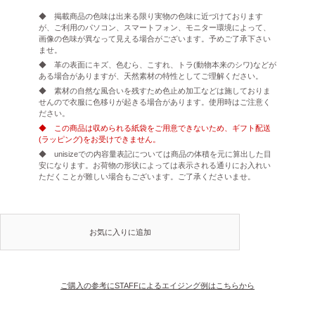
◆ 掲載商品の色味は出来る限り実物の色味に近づけております
が、ご利用のパソコン、スマートフォン、モニター環境によって、
画像の色味が異なって見える場合がございます。予めご了承下さい
ませ。
◆ 革の表面にキズ、色むら、こすれ、トラ(動物本来のシワ)などが
ある場合がありますが、天然素材の特性としてご理解ください。
◆ 素材の自然な風合いを残すため色止め加工などは施しておりま
せんので衣服に色移りが起きる場合があります。使用時はご注意く
ださい。
◆ この商品は収められる紙袋をご用意できないため、ギフト配送
(ラッピング)をお受けできません。
◆ unisizeでの内容量表記については商品の体積を元に算出した目
安になります。お荷物の形状によっては表示される通りにお入れい
ただくことが難しい場合もございます。ご了承くださいませ。
お気に入りに追加
ご購入の参考にSTAFFによるエイジング例はこちらから