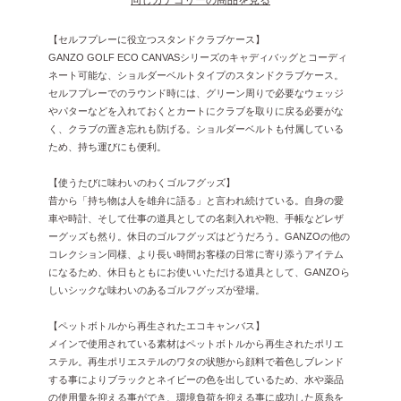
【セルフプレーに役立つスタンドクラブケース】
GANZO GOLF ECO CANVASシリーズのキャディバッグとコーディ
ネート可能な、ショルダーベルトタイプのスタンドクラブケース。
セルフプレーでのラウンド時には、グリーン周りで必要なウェッジ
やパターなどを入れておくとカートにクラブを取りに戻る必要がな
く、クラブの置き忘れも防げる。ショルダーベルトも付属している
ため、持ち運びにも便利。
【使うたびに味わいのわくゴルフグッズ】
昔から「持ち物は人を雄弁に語る」と言われ続けている。自身の愛
車や時計、そして仕事の道具としての名刺入れや鞄、手帳などレザ
ーグッズも然り。休日のゴルフグッズはどうだろう。GANZOの他の
コレクション同様、より長い時間お客様の日常に寄り添うアイテム
になるため、休日もともにお使いいただける道具として、GANZOら
しいシックな味わいのあるゴルフグッズが登場。
【ペットボトルから再生されたエコキャンバス】
メインで使用されている素材はペットボトルから再生されたポリエ
ステル。再生ポリエステルのワタの状態から顔料で着色しブレンド
する事によりブラックとネイビーの色を出しているため、水や薬品
の使用量を抑える事ができ、環境負荷を抑える事に成功した原糸を