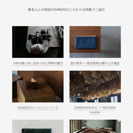
著名人との対談やGANZOのこだわりを特集でご紹介
108の縫い目に込められた球体の魅力
染の美学 ― 藍染技術が織りなす逸品
GANZOのコードバンシリーズ
CORDOVAN R.C. ー ROCADO
Leather