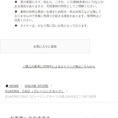
◆ 革の表面にキズ、色むら、こすれ、トラ(動物本来のシワ)などが
ある場合がありますが、天然素材の特性としてご理解ください。
◆ 素材の自然な風合いを残すため防水・色止め加工などは施して
おりませんので衣服に色移りが起きる場合があります。使用時はご
注意ください。
◆ ネイビーは、かなり黒に近いお色となっております。
お気に入りに追加
ご購入の参考にSTAFFによるエイジング例はこちらから
HOME
/
ONLINE STORE
/
GLAZING CALF（グレージングカーフ）
/
GLAZING CALF (グレージングカーフ小銭入れ付き)二つ折り財布