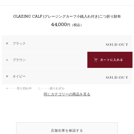
GLAZING CALF
(グレージングカーフ小銭入れ付き)二つ折り財布
44,000
円（税込）
✕
ブラック
○
ブラウン
✕
ネイビー
×・・・売り切れ中 △・・・残りわずか
同じカテゴリーの商品を見る
店舗在庫を確認する