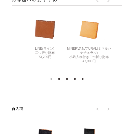
R.C.(コードバン
LINE(ライン)
AVON(
MINERVA NATURAL(ミネルバ
ルシー)
二つ折り財布
コンパクト
ナチュラル)
き二つ折り財布
73,700円
47,
小銭入れ付き二つ折り財布
000円
47,300円