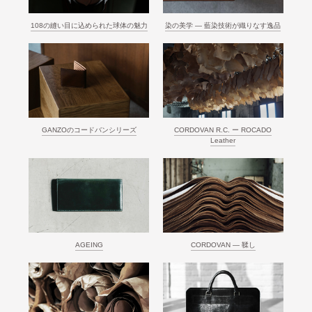
108の縫い目に込められた球体の魅力
染の美学 ― 藍染技術が織りなす逸品
GANZOのコードバンシリーズ
CORDOVAN R.C. ー ROCADO
Leather
AGEING
CORDOVAN ― 鞣し