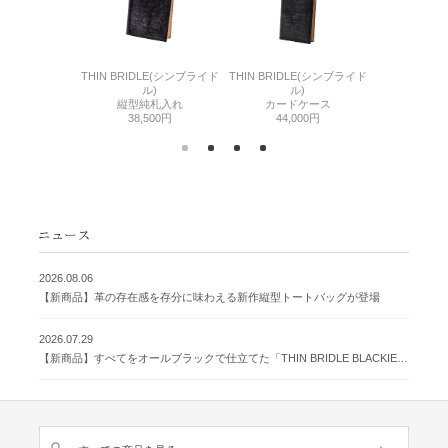
6(リザード6)
THIN BRIDLE(シンブライド
THIN BRIDLE(シンブライド
CORDOVA
刺入れ
ル)
ル)
通しマチ
500円
縦型純札入れ
カードケース
38,
38,500円
44,000円
2026.08.06
【新商品】革の存在感を存分に味わえる新作縦型トートバッグが登場
2026.07.29
【新商品】すべてをオールブラックで仕立てた「THIN BRIDLE BLACKIE 」が登場