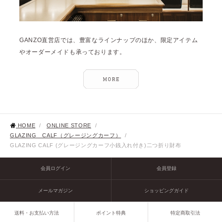
GANZO直営店では、豊富なラインナップのほか、限定アイテム
やオーダーメイドも承っております。
HOME
/
ONLINE STORE
/
GLAZING CALF（グレージングカーフ）
/
GLAZING CALF (グレージングカーフ小銭入れ付き)二つ折り財布
会員ログイン
会員登録
メールマガジン
ショッピングガイド
送料・お支払い方法
ポイント特典
特定商取引法