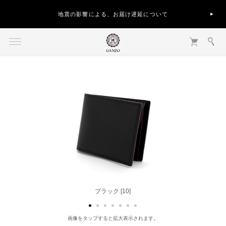
地震の影響による、お届け遅延について
ブラック [10]
ブラウン [50]
画像をタップすると拡大表示されます。