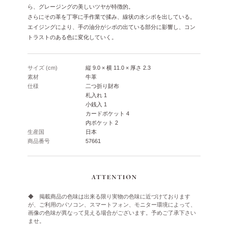
ら、グレージングの美しいツヤが特徴的。
さらにその革を丁寧に手作業で揉み、線状の水シボを出している。
エイジングにより、手の油分がシボの出ている部分に影響し、コン
トラストのある色に変化していく。
サイズ (cm)
縦 9.0 × 横 11.0 × 厚さ 2.3
素材
牛革
仕様
二つ折り財布
札入れ 1
小銭入 1
カードポケット 4
内ポケット 2
生産国
日本
商品番号
57661
◆ 掲載商品の色味は出来る限り実物の色味に近づけております
が、ご利用のパソコン、スマートフォン、モニター環境によって、
画像の色味が異なって見える場合がございます。予めご了承下さい
ませ。