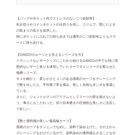
【バッグやポケット内でストレスのない二つ折財布】
札仕切りやコインポケットの仕切りを排し、スリムで、閉じたとき
の収まりの良さを追求した。
特にポケットに入れての持ち歩きでは通常の二つ折財布よりもスマ
ートに持ち歩ける。
【GANZOのルーツとも言えるシリーズを今】
クラシックなレザーグッズにこだわり続けるGANZOの中でも特に理
想的なレザーと造りを体現していたカーフヌメシリーズを甦らせた
後継シリーズ。
キメが細かく、柔らかさとコシのある国産のカーフをグレージング
で艶を出した上、手作業で革を揉み、美しく自然な水シボを形成し
ている。
さらに、ジェントルマンのアイテムとしてスーツの形を崩さないよ
う、薄さにもこだわった。切り目本磨きの圧倒的な美しさに注目し
て欲しい。
【艶と透明感の美しい最高級カーフ】
国産のカーフをタンニンでなめし、染料で染め上げた。その上から
グレージングをかけているので、染料染めの透明感もさることなが