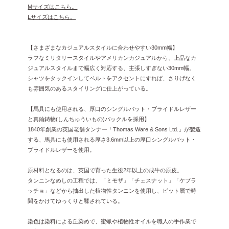
Mサイズはこちら。
Lサイズはこちら。
【さまざまなカジュアルスタイルに合わせやすい30mm幅】
ラフなミリタリースタイルやアメリカンカジュアルから、上品なカ
ジュアルスタイルまで幅広く対応する、主張しすぎない30mm幅。
シャツをタックインしてベルトをアクセントにすれば、さりげなく
も雰囲気のあるスタイリングに仕上がっている。
【馬具にも使用される、厚口のシングルバット・ブライドルレザー
と真鍮鋳物(しんちゅういもの)バックルを採用】
1840年創業の英国老舗タンナー「Thomas Ware & Sons Ltd.」が製造
する、馬具にも使用される厚さ3.6mm以上の厚口シングルバット・
ブライドルレザーを使用。
原材料となるのは、英国で育った生後2年以上の成牛の原皮。
タンニンなめしの工程では、「ミモザ」「チェスナット」「ケブラ
ッチョ」などから抽出した植物性タンニンを使用し、ビット層で時
間をかけてゆっくりと鞣されている。
染色は染料による丘染めで、蜜蝋や植物性オイルを職人の手作業で