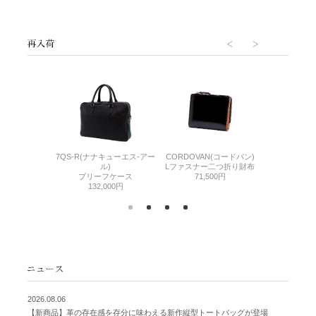
7QS-R(ナナキューエス-アー
CORDOVAN(コードバン)
CORDOVA
N(コードバン)
ル)
Lファスナー二つ折り財布
小銭入れ付き
札入れ
ブリーフケース
71,500円
71,
500円
132,000円
2026.08.06
【新商品】革の存在感を存分に味わえる新作縦型トートバッグが登場