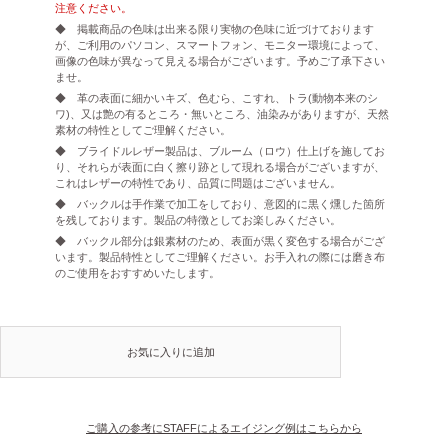
注意ください。
◆ 掲載商品の色味は出来る限り実物の色味に近づけております
が、ご利用のパソコン、スマートフォン、モニター環境によって、
画像の色味が異なって見える場合がございます。予めご了承下さい
ませ。
◆ 革の表面に細かいキズ、色むら、こすれ、トラ(動物本来のシ
ワ)、又は艶の有るところ・無いところ、油染みがありますが、天然
素材の特性としてご理解ください。
◆ ブライドルレザー製品は、ブルーム（ロウ）仕上げを施してお
り、それらが表面に白く擦り跡として現れる場合がございますが、
これはレザーの特性であり、品質に問題はございません。
◆ バックルは手作業で加工をしており、意図的に黒く燻した箇所
を残しております。製品の特徴としてお楽しみください。
◆ バックル部分は銀素材のため、表面が黒く変色する場合がござ
います。製品特性としてご理解ください。お手入れの際には磨き布
のご使用をおすすめいたします。
お気に入りに追加
ご購入の参考にSTAFFによるエイジング例はこちらから