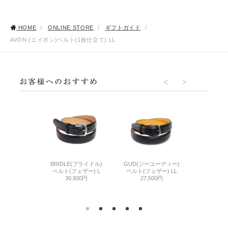
HOME
/
ONLINE STORE
/
ギフトガイド
/
AVON (エイボン)ベルト(1枚仕立て) LL
HORSE BUTT
ーユーディー)
BRIDLE(ブライドル)
GUD(ジーユーディー)
バットス
ェザー) S
ベルト(フェザー) L
ベルト(フェザー) LL
ホースバッ
500円
30,800円
27,500円
36,