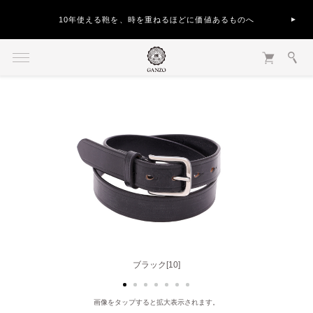
10年使える鞄を、時を重ねるほどに価値あるものへ
ナチュラル[40]
ブラック[10]
画像をタップすると拡大表示されます。