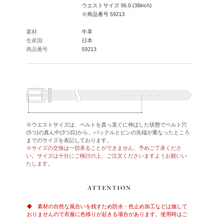
ウエストサイズ 96.0 (38inch)
※商品番号 59213
素材
牛革
生産国
日本
商品番号
59213
※ウエストサイズは、ベルトを真っ直ぐに伸ばした状態でベルト穴
(5つ)の真ん中(3つ目)から、バックルとピンの先端が重なったところ
までのサイズを表記しております。
※サイズの交換は一切承ることができません、予めご了承くださ
い。サイズは十分にご検討の上、ご注文くださいますようお願いい
たします。
◆ 素材の自然な風合いを残すため防水・色止め加工などは施して
おりませんので衣服に色移りが起きる場合があります。使用時はご