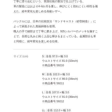
丁寧に塗り込むという、英国伝統の製法で仕上げている。
革の製造にはおよそ4~6か月を要し、伸びにくく切れにくい特性を備
えた、経年変化も楽しめる高級レザー。
バックルには、日本の伝統技法「サンドキャスト（砂型鋳造）」に
よって鋳造された真鍮鋳物を使用。
職人の手で細部まで丁寧に磨き上げ、925シルバーのメッキを施すこ
とで、自然な丸みと鈍く上品な輝きをまとっている。金属部分も革
と同様に、経年変化を楽しめる仕様。
サイズ (cm)
S : 全長 97.0 × 幅 3.0
ウエストサイズ 81.0 (32inch)
※商品番号 59210
M : 全長 102.0 × 幅 3.0
ウエストサイズ 86.0 (34inch)
※商品番号 59211
L : 全長 107.0 × 幅 3.0
ウエストサイズ 91.0 (36inch)
※商品番号 59212
LL : 全長 112.0 × 幅 3.0