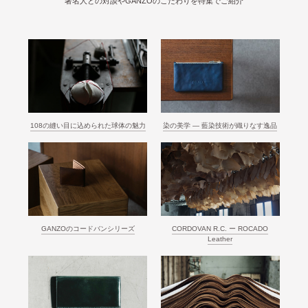
著名人との対談やGANZOのこだわりを特集でご紹介
108の縫い目に込められた球体の魅力
染の美学 ― 藍染技術が織りなす逸品
GANZOのコードバンシリーズ
CORDOVAN R.C. ー ROCADO
Leather