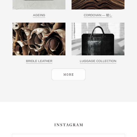
AGEING
CORDOVAN ― 鞣し
BRIDLE LEATHER
LUGGAGE COLLECTION