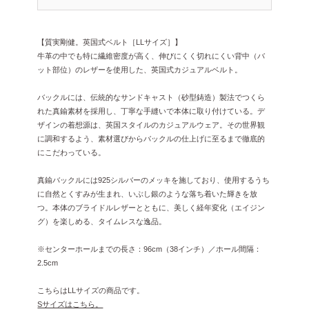
【質実剛健。英国式ベルト［LLサイズ］】
牛革の中でも特に繊維密度が高く、伸びにくく切れにくい背中（バ
ット部位）のレザーを使用した、英国式カジュアルベルト。
バックルには、伝統的なサンドキャスト（砂型鋳造）製法でつくら
れた真鍮素材を採用し、丁寧な手縫いで本体に取り付けている。デ
ザインの着想源は、英国スタイルのカジュアルウェア。その世界観
に調和するよう、素材選びからバックルの仕上げに至るまで徹底的
にこだわっている。
真鍮バックルには925シルバーのメッキを施しており、使用するうち
に自然とくすみが生まれ、いぶし銀のような落ち着いた輝きを放
つ。本体のブライドルレザーとともに、美しく経年変化（エイジン
グ）を楽しめる、タイムレスな逸品。
※センターホールまでの長さ：96cm（38インチ）／ホール間隔：
2.5cm
こちらはLLサイズの商品です。
Sサイズはこちら。