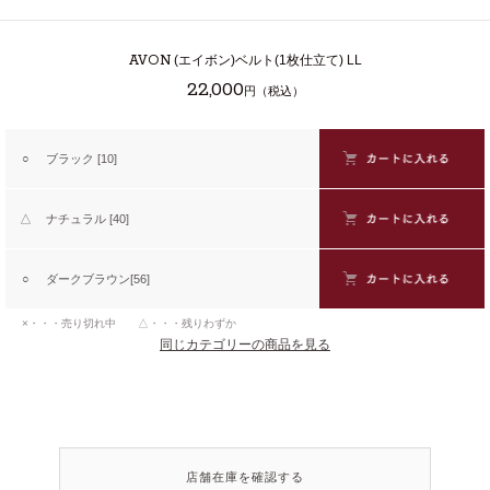
AVON
(エイボン)ベルト(1枚仕立て) LL
22,000
円（税込）
○
ブラック [10]
△
ナチュラル [40]
○
ダークブラウン[56]
×・・・売り切れ中 △・・・残りわずか
同じカテゴリーの商品を見る
店舗在庫を確認する