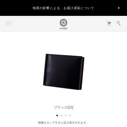
地震の影響による、お届け遅延について
ブラック[10]
ブラウン[50]
画像をタップすると拡大表示されます。