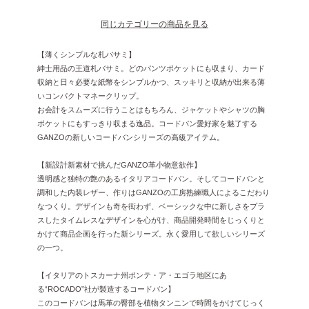
同じカテゴリーの商品を見る
【薄くシンプルな札バサミ】
紳士用品の王道札バサミ。どのパンツポケットにも収まり、カード
収納と日々必要な紙幣をシンプルかつ、スッキリと収納が出来る薄
いコンパクトマネークリップ。
お会計をスムーズに行うことはもちろん、ジャケットやシャツの胸
ポケットにもすっきり収まる逸品。コードバン愛好家を魅了する
GANZOの新しいコードバンシリーズの高級アイテム。
【新設計新素材で挑んだGANZO革小物意欲作】
透明感と独特の艶のあるイタリアコードバン。そしてコードバンと
調和した内装レザー、作りはGANZOの工房熟練職人によるこだわり
なつくり。デザインも奇を衒わず、ベーシックな中に新しさをプラ
スしたタイムレスなデザインを心がけ、商品開発時間をじっくりと
かけて商品企画を行った新シリーズ。永く愛用して欲しいシリーズ
の一つ。
【イタリアのトスカーナ州ポンテ・ア・エゴラ地区にあ
る“ROCADO”社が製造するコードバン】
このコードバンは馬革の臀部を植物タンニンで時間をかけてじっく