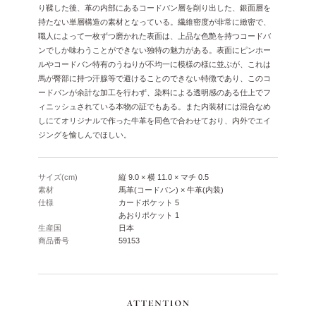
り鞣した後、革の内部にあるコードバン層を削り出した、銀面層を
持たない単層構造の素材となっている。繊維密度が非常に緻密で、
職人によって一枚ずつ磨かれた表面は、上品な色艶を持つコードバ
ンでしか味わうことができない独特の魅力がある。表面にピンホー
ルやコードバン特有のうねりが不均一に模様の様に並ぶが、これは
馬が臀部に持つ汗腺等で避けることのできない特徴であり、このコ
ードバンが余計な加工を行わず、染料による透明感のある仕上でフ
ィニッシュされている本物の証でもある。また内装材には混合なめ
しにてオリジナルで作った牛革を同色で合わせており、内外でエイ
ジングを愉しんでほしい。
サイズ(cm)
縦 9.0 × 横 11.0 × マチ 0.5
素材
馬革(コードバン) × 牛革(内装)
仕様
カードポケット 5
あおりポケット 1
生産国
日本
商品番号
59153