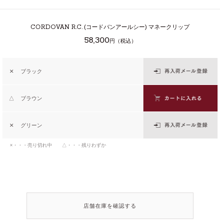
CORDOVAN R.C.
(コードバンアールシー) マネークリップ
58,300
円（税込）
✕
ブラック
△
ブラウン
✕
グリーン
×・・・売り切れ中 △・・・残りわずか
店舗在庫を確認する