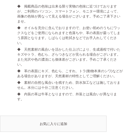
◆ 掲載商品の色味は出来る限り実物の色味に近づけております
が、ご利用のパソコン、スマートフォン、モニター環境によって、
画像の色味が異なって見える場合がございます。予めご了承下さい
ませ。
◆ オイルを充分に含んでおりますので、お使い初めのうちにワッ
クスなどをご使用になられますと色落ちや、革の表面が曇ってしま
う原因となります。しばらくは乾拭きなどでお手入れしてくださ
い。
◆ 天然素材の風合いを活かした仕上げにより、生成過程で付いた
キズやトラ、色むら、ざらつきなどが見られる場合がございます。
また光沢や色の濃淡にも個体差がございます。予めご了承くださ
い。
◆ 革の表面にキズ、色むら、こすれ、トラ(動物本来のシワ)などが
ある場合がありますが、天然素材の特性としてご理解ください。
◆ 素材の自然な風合いを残すため、防水加工などは施しておりま
せん。水分には十分ご注意ください。
◆ 内装の革は牛革となりますので、外装とは風合いが異なりま
す。
お気に入りに追加