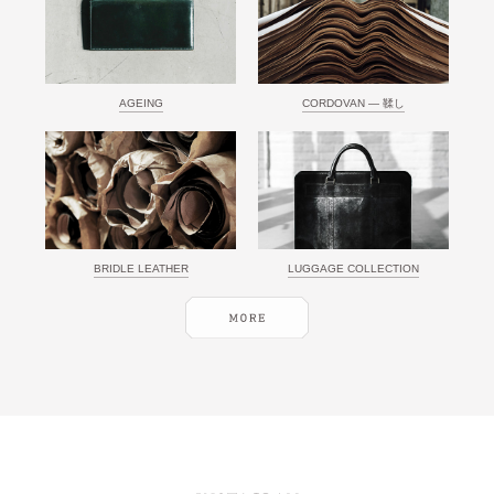
AGEING
CORDOVAN ― 鞣し
BRIDLE LEATHER
LUGGAGE COLLECTION