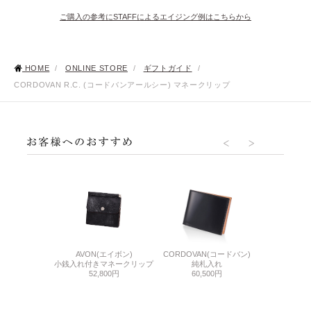
ご購入の参考にSTAFFによるエイジング例はこちらから
HOME
/
ONLINE STORE
/
ギフトガイド
/
CORDOVAN R.C. (コードバンアールシー) マネークリップ
O(エヌポロ)
AVON(エイボン)
THIN BRID
CORDOVAN(コードバン)
ウォレット
小銭入れ付きマネークリップ
ル
純札入れ
500円
52,800円
札バ
60,500円
24,