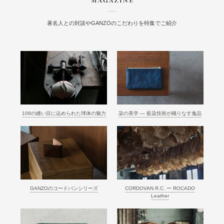
著名人との対談やGANZOのこだわりを特集でご紹介
108の縫い目に込められた球体の魅力
染の美学 ― 藍染技術が織りなす逸品
GANZOのコードバンシリーズ
CORDOVAN R.C. ー ROCADO
Leather