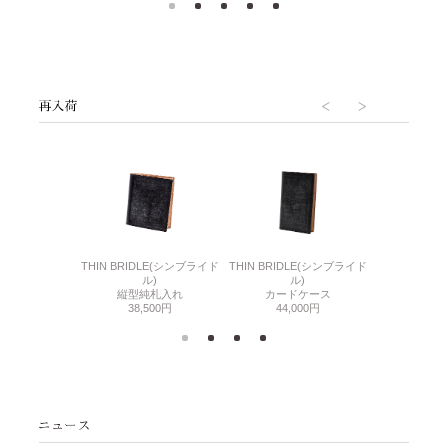
6(リザード6)
THIN BRIDLE(シンブライド
THIN BRIDLE(シンブライド
CORDOVA
刺入れ
ル)
ル)
通しマチ
500円
縦型純札入れ
カードケース
38,
38,500円
44,000円