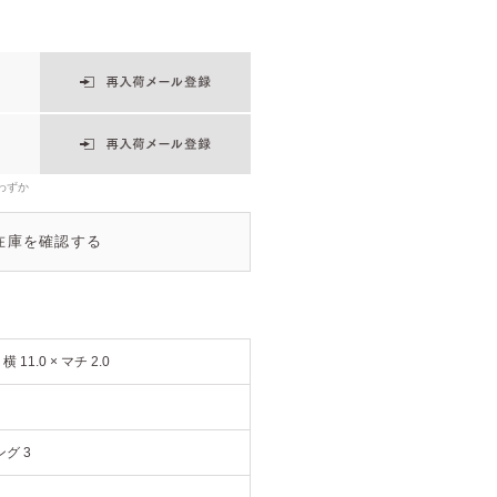
わずか
在庫を確認する
× 横 11.0 × マチ 2.0
グ 3