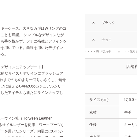
✕
ブラック
なキーケース。大きなカギはWリングのコ
ことも可能。 シンプルなデザインなが
✕
チョコ
にも手を抜かず、フチに補強とデザインを
法を用いている。曲線を用いたデザイン
×・・・売り切れ中 △・・・残り
いる。
店舗
とデザインにアップデート】
代的なサイズとデザインにブラッシュア
をこれまでのものより一回り小さくし、無骨
フに使えるGANZOのカジュアルシリー
適したアイテムも新たにラインナップし
サイズ (cm)
縦 6.0 
素材
牛革
ン社（Horween Leather
めるオイルレザーを使用。ワークブーツな
仕様
キーリン
ーを用いたシリーズ。内装にはGH5シ