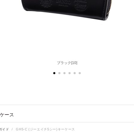
ブラック[10]
チョコ[56]
ーケース
ガイド
/
GH5-C (ジーエイチ5シー)キーケース