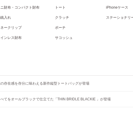
ミニ財布・コンパクト財布
トート
iPhoneケース
小銭入れ
クラッチ
ステーショナリ
マネークリップ
ポーチ
コインレス財布
サコッシュ
革の存在感を存分に味わえる新作縦型トートバッグが登場
てをオールブラックで仕立てた「THIN BRIDLE BLACKIE 」が登場