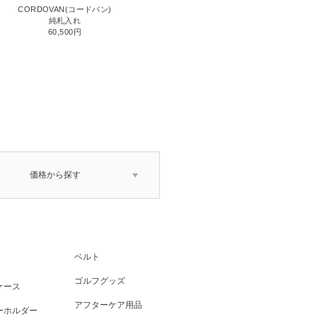
CORDOVAN(コードバン)
CORDOVAN(コードバン)
小銭入れ付き二つ折り財布
純札入れ
71,500円
60,500円
価格から探す
ベルト
ゴルフグッズ
ケース
アフターケア用品
ーホルダー