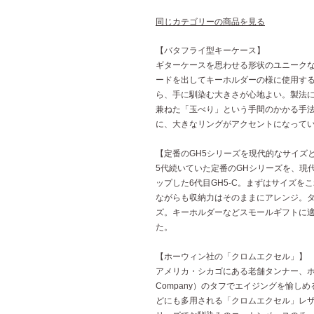
同じカテゴリーの商品を見る
【バタフライ型キーケース】
ギターケースを思わせる形状のユニーク
ードを出してキーホルダーの様に使用する
ら、手に馴染む大きさが心地よい。製法
兼ねた「玉べり」という手間のかかる手
に、大きなリングがアクセントになって
【定番のGH5シリーズを現代的なサイズ
5代続いていた定番のGHシリーズを、現
ップした6代目GH5-C。まずはサイズ
ながらも収納力はそのままにアレンジ。タ
ズ。キーホルダーなどスモールギフトに
た。
【ホーウィン社の「クロムエクセル」】
アメリカ・シカゴにある老舗タンナー、ホーウィ
Company）のタフでエイジングを愉し
どにも多用される「クロムエクセル」レザ