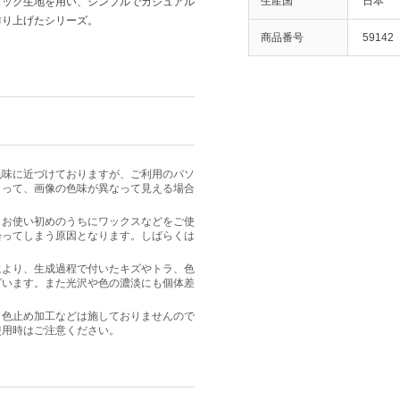
生産国
日本
ェック生地を用い、シンプルでカジュアル
作り上げたシリーズ。
商品番号
59142
色味に近づけておりますが、ご利用のパソ
よって、画像の色味が異なって見える場合
、お使い初めのうちにワックスなどをご使
曇ってしまう原因となります。しばらくは
により、生成過程で付いたキズやトラ、色
ざいます。また光沢や色の濃淡にも個体差
・色止め加工などは施しておりませんので
使用時はご注意ください。