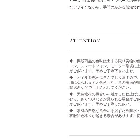
リーズでお馴染みのコットンベースのチ
なデザインながら、手間のかかる製法で
◆ 掲載商品の色味は出来る限り実物の
コン、スマートフォン、モニター環境に
がございます。予めご了承下さいませ。
◆ オイルを充分に含んでおりますので
用になられますと色落ちや、革の表面が
乾拭きなどでお手入れしてください。
◆ 天然素材の風合いを活かした仕上げ
むら、ざらつきなどが見られる場合がご
がございます。予めご了承ください。
◆ 素材の自然な風合いを残すため防水
衣服に色移りが起きる場合があります。