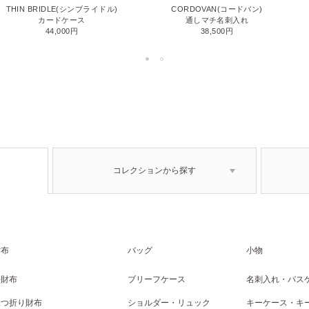
THIN BRIDLE(シンブライドル)
CORDOVAN(コードバン)
カードケース
通しマチ名刺入れ
44,000円
38,500円
コレクションから探す
財布
バッグ
小物
長財布
ブリーフケース
名刺入れ・パス
二つ折り財布
ショルダー・リュック
キーケース・キ