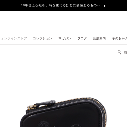
10年使える鞄を、時を重ねるほどに価値あるものへ
オンラインストア
コレクション
マガジン
ブログ
店舗案内
革のお手