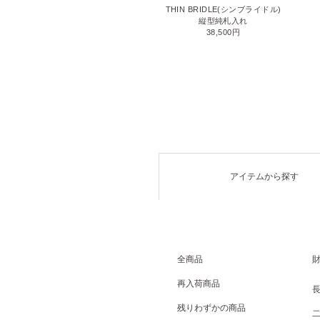
LIZARD6(リザード6)
THIN BRIDLE(シンブライドル)
名刺入れ
縦型純札入れ
71,500円
38,500円
アイテムから探す
全商品
再入荷商品
残りわずかの商品