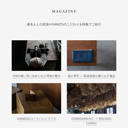
著名人との対談やGANZOのこだわりを特集でご紹介
108の縫い目に込められた球体の魅力
染の美学 ― 藍染技術が織りなす逸品
GANZOのコードバンシリーズ
CORDOVAN R.C. ー ROCADO
Leather