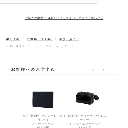
ご購入の参考にSTAFFによるエイジング例はこちらから
HOME
/
ONLINE STORE
/
ギフトガイド
/
GUD ST (ジーユーディー エスティー) ポーチ
MATTE SHRINK(マットシュ
GUD ST(ジーユーディー エス
ーユーディー)
SACCHETT
リンク)
ティー)
チバッグ
ポーチ
スリーブケース
ミニショルダーバッグ
000円
8,8
36,300円
88,000円