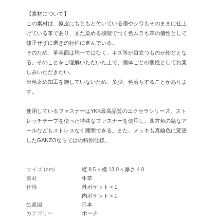
【素材について】
この素材は、原皮にもともと付いている傷やシワもそのままに仕上
げている革であり、また染める段階でつく色ムラも革の個性として
修正せずに磨きの行程に進んでいる。
そのため、革表面は均一ではなく、キズ等が目立つものが殆どとな
る。そのことをご理解いただいた上で、個体ごとの個性としてお楽
しみいただきたい。
※色止め加工を施していないため、多少、色落ちすることがありま
す。
使用しているファスナーはYKK最高品質のエクセラシリーズ。スト
レッチテープを使った特殊なファスナーを使用し、四方角の急なア
ールなどもストレスなく開閉できる。また、メッキも真鍮色に変更
したGANZOならではの特別仕様。
サイズ (cm)
縦 8.5 × 横 13.0 × 厚さ 4.0
素材
牛革
仕様
外ポケット × 1
内ポケット × 1
生産国
日本
カテゴリー
ポーチ