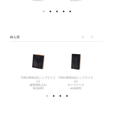
6(リザード6)
THIN BRIDLE(シンブライド
THIN BRIDLE(シンブライド
CORDOVA
刺入れ
ル)
ル)
通しマチ
500円
縦型純札入れ
カードケース
38,
38,500円
44,000円