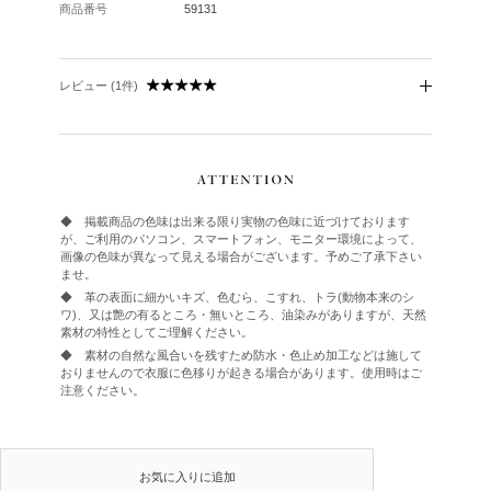
商品番号
59131
レビュー (1件)
◆ 掲載商品の色味は出来る限り実物の色味に近づけております
が、ご利用のパソコン、スマートフォン、モニター環境によって、
画像の色味が異なって見える場合がございます。予めご了承下さい
ませ。
◆ 革の表面に細かいキズ、色むら、こすれ、トラ(動物本来のシ
ワ)、又は艶の有るところ・無いところ、油染みがありますが、天然
素材の特性としてご理解ください。
◆ 素材の自然な風合いを残すため防水・色止め加工などは施して
おりませんので衣服に色移りが起きる場合があります。使用時はご
注意ください。
お気に入りに追加