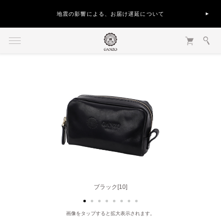
地震の影響による、お届け遅延について
バーガンディ[56]
ブラック[10]
画像をタップすると拡大表示されます。