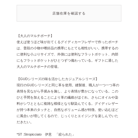
店舗在庫を確認する
【大人のマルチポーチ】
使えば使うほど味が出てくるグイディカーフレザーで作ったポーチ
は、普段の小物や嗜好品の携帯にもとても相性がいい。携帯するの
に便利な小ぶりサイズで、外側には便利なフラットポケット、内部
にもフラットポケットがひとつずつ備わっている。ギフトに適した
大人のマルチポーチの登場。
【GUDシリーズの味を活かしたカジュアルシリーズ】
現行のGUDシリーズと同じ革を使用。縫製後、職人が一つ一つ革の
表情を見ながら手揉みを施し、より表情が豊かになっている。この
ひと手間を加えることにより革の繊維がほぐれ、さらにオイルや染
料がシワとともに複雑な模様となり馴染んでくる。グイディレザー
が持つ本来のタッチと、自然なボリューム感が特徴。使い込むほど
に風合いが増してくるので、じっくりとエイジングを楽しんでいた
だきたい。
*ST :Stropicciato 伊意 「絞られた」