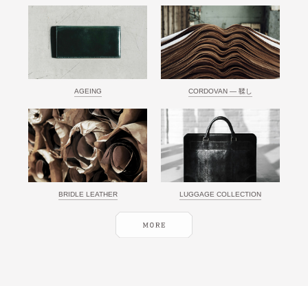
AGEING
CORDOVAN ― 鞣し
BRIDLE LEATHER
LUGGAGE COLLECTION