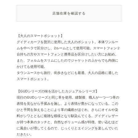
店舗在庫を確認する
【大人のスマートポシェット】
グイディカーフを贅沢に使用した大人のポシェット。本体ワンルー
ムを中ベラで区分けし、2ルームとして使用可能。スマートフォン２
台持ちの方やスマートフォンと携帯品を区分けしたい方にお勧め。
また、フォルムをスリムにしたのでジャケットの上からでも内側に
かけても使用可能。
タウンユースから旅行、街歩きなどにも最適。大人の品格に適した
スマートポシェット。
【GUDシリーズの味を活かしたカジュアルシリーズ】
現行のGUDシリーズと同じ革を使用。縫製後、職人が一つ一つ革の
表情を見ながら手揉みを施し、より表情が豊かになっている。この
ひと手間を加えることにより革の繊維がほぐれ、さらにオイルや染
料がシワとともに複雑な模様となり馴染んでくる。グイディレザー
が持つ本来のタッチと、自然なボリューム感が特徴。使い込むほど
に風合いが増してくるので、じっくりとエイジングを楽しんでいた
だきたい。