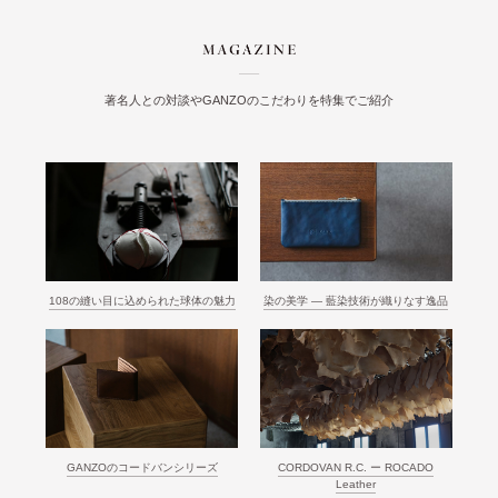
著名人との対談やGANZOのこだわりを特集でご紹介
108の縫い目に込められた球体の魅力
染の美学 ― 藍染技術が織りなす逸品
GANZOのコードバンシリーズ
CORDOVAN R.C. ー ROCADO
Leather