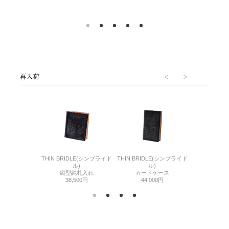
6(リザード6)
THIN BRIDLE(シンブライド
THIN BRIDLE(シンブライド
CORDOVA
刺入れ
ル)
ル)
通しマチ
500円
縦型純札入れ
カードケース
38,
38,500円
44,000円