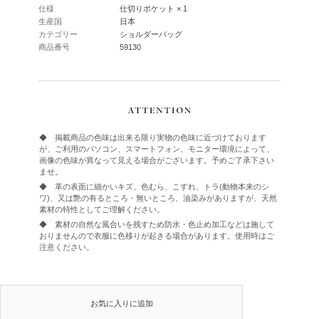
仕様
仕切りポケット × 1
生産国
日本
カテゴリー
ショルダーバッグ
商品番号
59130
◆ 掲載商品の色味は出来る限り実物の色味に近づけております
が、ご利用のパソコン、スマートフォン、モニター環境によって、
画像の色味が異なって見える場合がございます。予めご了承下さい
ませ。
◆ 革の表面に細かいキズ、色むら、こすれ、トラ(動物本来のシ
ワ)、又は艶の有るところ・無いところ、油染みがありますが、天然
素材の特性としてご理解ください。
◆ 素材の自然な風合いを残すため防水・色止め加工などは施して
おりませんので衣服に色移りが起きる場合があります。使用時はご
注意ください。
お気に入りに追加