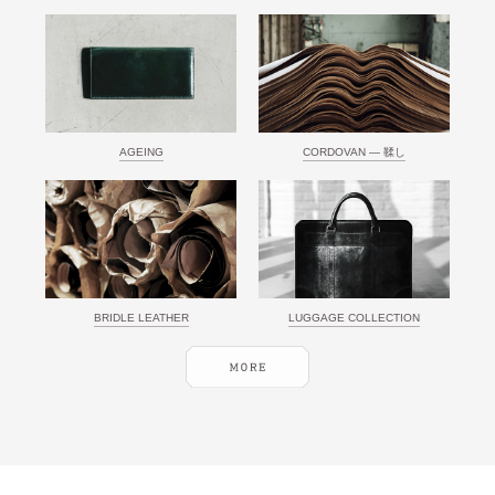
AGEING
CORDOVAN ― 鞣し
BRIDLE LEATHER
LUGGAGE COLLECTION