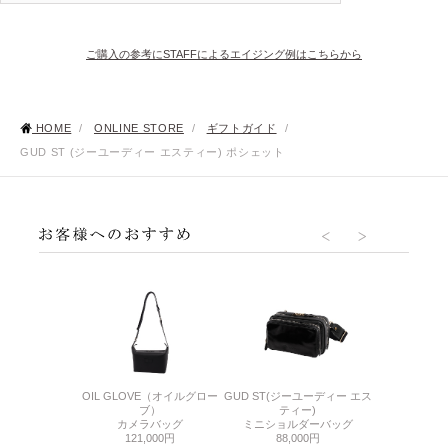
ご購入の参考にSTAFFによるエイジング例はこちらから
HOME
/
ONLINE STORE
/
ギフトガイド
/
GUD ST (ジーユーディー エスティー) ポシェット
O4(サケット4)
OIL GLOVE（オイルグロー
GUD ST(ジーユーディー エス
MATTE SHR
シュ(M)
ブ）
ティー)
リン
800円
カメラバッグ
ミニショルダーバッグ
ショルダ
121,000円
88,000円
77,