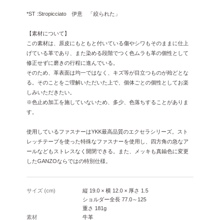
*ST :Stropicciato 伊意 「絞られた」
【素材について】
この素材は、原皮にもともと付いている傷やシワもそのままに仕上
げている革であり、また染める段階でつく色ムラも革の個性として
修正せずに磨きの行程に進んでいる。
そのため、革表面は均一ではなく、キズ等が目立つものが殆どとな
る。そのことをご理解いただいた上で、個体ごとの個性としてお楽
しみいただきたい。
※色止め加工を施していないため、多少、色落ちすることがありま
す。
使用しているファスナーはYKK最高品質のエクセラシリーズ。スト
レッチテープを使った特殊なファスナーを使用し、四方角の急なア
ールなどもストレスなく開閉できる。また、メッキも真鍮色に変更
したGANZOならではの特別仕様。
サイズ (cm)
縦 19.0 × 横 12.0 × 厚さ 1.5
ショルダー全長 77.0～125
重さ 181g
素材
牛革