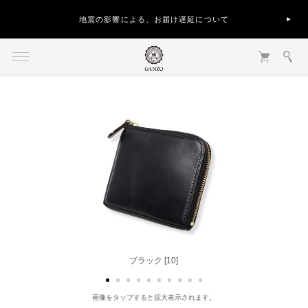
地震の影響による、お届け遅延について
バーガンディ [56]
ブラック [10]
画像をタップすると拡大表示されます。