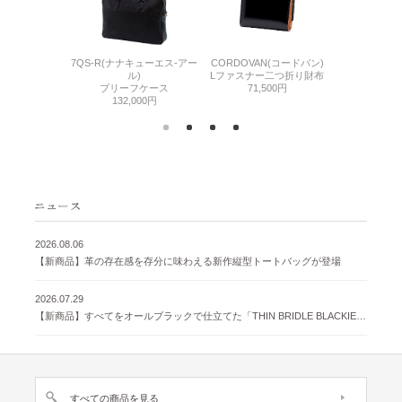
7QS-R(ナナキューエス-アー
CORDOVAN(コードバン)
CORDOVA
N(コードバン)
ル)
Lファスナー二つ折り財布
小銭入れ付き
札入れ
ブリーフケース
71,500円
71,
500円
132,000円
2026.08.06
【新商品】革の存在感を存分に味わえる新作縦型トートバッグが登場
2026.07.29
【新商品】すべてをオールブラックで仕立てた「THIN BRIDLE BLACKIE 」が登場
すべての商品を見る