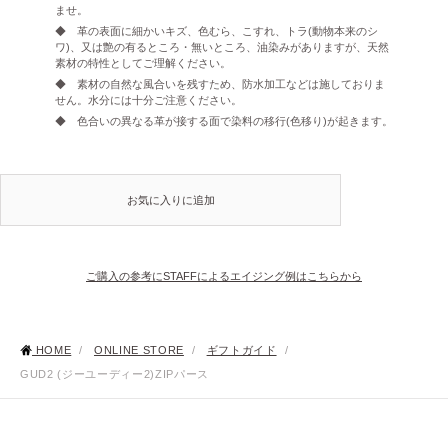
ませ。
◆ 革の表面に細かいキズ、色むら、こすれ、トラ(動物本来のシ
ワ)、又は艶の有るところ・無いところ、油染みがありますが、天然
素材の特性としてご理解ください。
◆ 素材の自然な風合いを残すため、防水加工などは施しておりま
せん。水分には十分ご注意ください。
◆ 色合いの異なる革が接する面で染料の移行(色移り)が起きます。
お気に入りに追加
ご購入の参考にSTAFFによるエイジング例はこちらから
HOME
/
ONLINE STORE
/
ギフトガイド
/
GUD2 (ジーユーディー2)ZIPパース