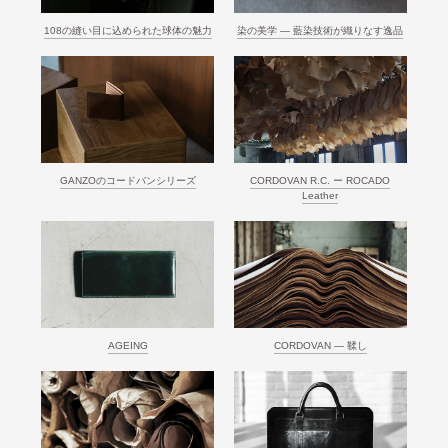
108の縫い目に込められた球体の魅力
染の美学 ― 藍染技術が織りなす逸品
GANZOのコードバンシリーズ
CORDOVAN R.C. ー ROCADO
Leather
AGEING
CORDOVAN ― 鞣し