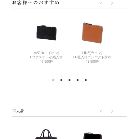
(エイボン)
AVON(エイボン)
LINE(ライン)
MINERVA NA
銭入れ
Lファスナー小銭入れ
LF札入れコンパクト財布
ナチュ
900円
47,300円
49,500円
ZIP
17,