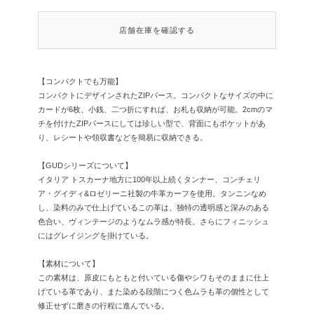
店舗在庫を確認する
【コンパクトでも万能】
コンパクトにデザインされたZIPパース。コンパクトなサイズの中に
カードが6枚、小銭、二つ折にすれば、お札も収納が可能。2cmのマ
チを付けたZIPパースにしては珍しい型で、背面にもポケットがあ
り、レシートや領収書などを簡易に収納できる。
【GUDシリーズについて】
イタリア トスカーナ地方に100年以上続くタンナー、コンチェリ
ア・グイディ&ロゼリーニ社製の牛革カーフを使用。タンニンなめ
し、染料のみで仕上げているこの革は、独特の透明感と深みのある
色合い、ヴィンテージのようなムラ感が特長。さらにフィニッシュ
にはグレイジングを掛けている。
【素材について】
この素材は、原皮にもともと付いている傷やシワもそのままに仕上
げている革であり、また染める段階につく色ムラも革の個性として
修正せずに磨きの行程に進んでいる。