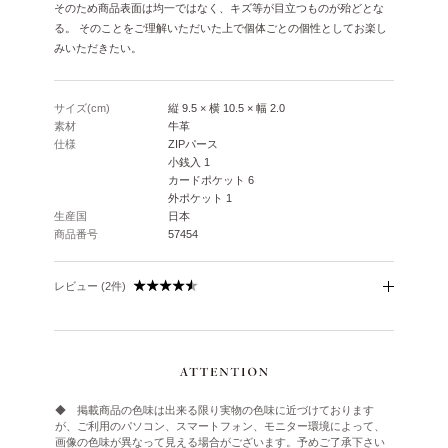
そのため商品表面は均一ではなく、キズ等が目立つものが殆どとな
る。 そのことをご理解いただいた上で個体ごとの個性としてお楽し
みいただきたい。
サイズ(cm)
縦 9.5 × 横 10.5 × 幅 2.0
素材
牛革
仕様
ZIPパース
小銭入 1
カードポケット 6
外ポケット 1
生産国
日本
商品番号
57454
レビュー (2件)
◆ 掲載商品の色味は出来る限り実物の色味に近づけております
が、ご利用のパソコン、スマートフォン、モニター環境によって、
画像の色味が異なって見える場合がございます。予めご了承下さい