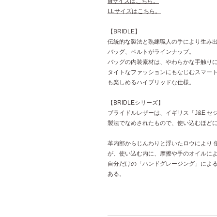
Mサイズはこちら。
LLサイズはこちら。
【BRIDLE】
伝統的な製法と熟練職人の手により生み
バッグ、ベルトがラインナップ。
バッグの内装素材は、やわらかな手触り
タイトなファッションにもなじむスマート
も楽しめるハイブリッドな仕様。
【BRIDLEシリーズ】
ブライドルレザーは、イギリス「J&E 
製法でなめされたもので、使い込むほど
革内部からじんわりと浮いたロウにより 
が、使い込む内に、摩擦や手のオイルに
自分だけの「ハンドグレージング」によ
ある。