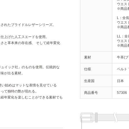
ウエストサ
※商品番
L：全長 1
ウエストサ
出されたブライドルレザーシリーズ。
※商品番
LL：全長 
に仕上げた人工スエードを使用。
ウエストサ
さと革本来の存在感、 そして経年変化
※商品番
素材
牛革(
セジュイック社」のものを使用。伝統的な
仕様
ベルト
に味が出る素材。
生産国
日本
使い始めはマットな表情を見せている
よって独特の艶が現れる。
商品番号
57306
る経年変化を楽しむことができる素材でも