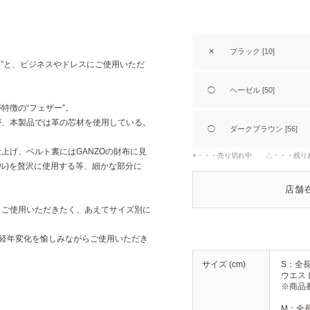
✕
ブラック [10]
て”と、ビジネスやドレスにご使用いただ
◯
ヘーゼル [50]
特徴の“フェザー”。
が、本製品では革の芯材を使用している。
◯
ダークブラウン [56]
上げ、ベルト裏にはGANZOの財布に見
×・・・売り切れ中 △・・・残り
ラル)を贅沢に使用する等、細かな部分に
店舗
まご使用いただきたく、あえてサイズ別に
の経年変化を愉しみながらご使用いただき
サイズ (cm)
S：全長 9
ウエストサ
※商品番
M：全長 1