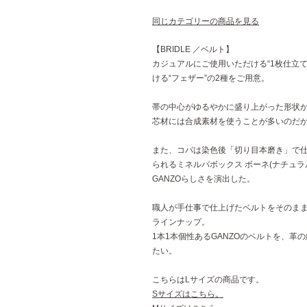
同じカテゴリーの商品を見る
【BRIDLE ／ベルト】
カジュアルにご使用いただける“1枚仕立
ける“フェザー”の2種をご用意。
帯の中心がゆるやかに盛り上がった形状が
芯材には合成素材を使うことが多いのだ
また、コバは染色後「切り目本磨き」で仕
られるミネルバボックス ボーネ(ナチュ
GANZOらしさを演出した。
職人が手仕事で仕上げたベルトをそのま
ラインナップ。
1本1本個性あるGANZOのベルトを、革
たい。
こちらはLサイズの商品です。
Sサイズはこちら。