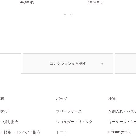
44,000円
38,500円
コレクションから探す
財布
バッグ
小物
長財布
ブリーフケース
名刺入れ・パス
二つ折り財布
ショルダー・リュック
キーケース・キ
ミニ財布・コンパクト財布
トート
iPhoneケース