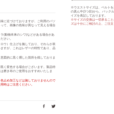
※ウエストサイズは、ベルトを
の真ん中(3つ目)から、バッ
イズを表記しております。
※サイズの交換は一切承ること
色味に近づけておりますが、ご利用のパソ
ズは十分にご検討の上、ご注文
よって、画像の色味が異なって見える場合
ラ(動物本来のシワ)などがある場合があ
ください。
（ロウ）仕上げを施しており、それらが表
いますが、これはレザーの特性であり、品
、意図的に黒く燻した箇所を残しておりま
。
が黒く変色する場合がございます。製品特
には磨き布のご使用をおすすめいたしま
・色止め加工などは施しておりませんので
使用時はご注意ください。