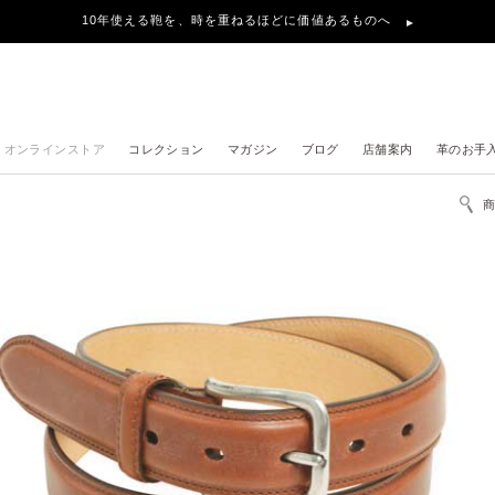
10年使える鞄を、時を重ねるほどに価値あるものへ
オンラインストア
コレクション
マガジン
ブログ
店舗案内
革のお手