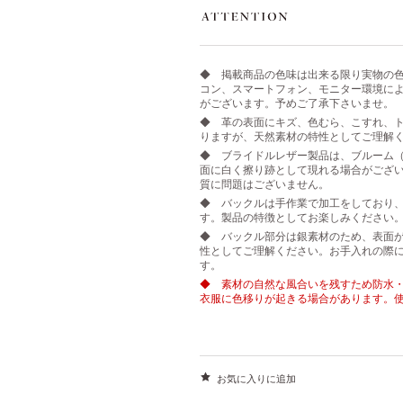
◆ 掲載商品の色味は出来る限り実物の
コン、スマートフォン、モニター環境に
がございます。予めご了承下さいませ。
◆ 革の表面にキズ、色むら、こすれ、ト
りますが、天然素材の特性としてご理解
◆ ブライドルレザー製品は、ブルーム
面に白く擦り跡として現れる場合がござ
質に問題はございません。
◆ バックルは手作業で加工をしており
す。製品の特徴としてお楽しみください
◆ バックル部分は銀素材のため、表面
性としてご理解ください。お手入れの際
す。
◆ 素材の自然な風合いを残すため防水
衣服に色移りが起きる場合があります。
お気に入りに追加