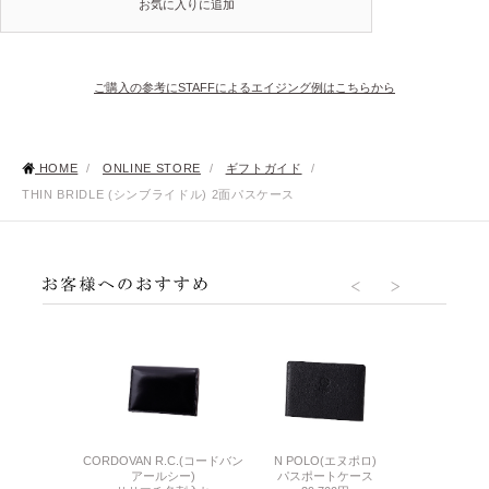
お気に入りに追加
ご購入の参考にSTAFFによるエイジング例はこちらから
HOME
/
ONLINE STORE
/
ギフトガイド
/
THIN BRIDLE (シンブライドル) 2面パスケース
6(リザード6)
CORDOVAN R.C.(コードバン
N POLO(エヌポロ)
THIN BRID
刺入れ
アールシー)
パスポートケース
ル