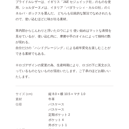
ブライドルレザーは、イギリス「J&E セジュイック社」のものを使
用。ショルダーヌメは、イタリア「バダラッシィ・カルロ社」のミ
ネルバ・ボックスを選んだ。 どちらも伝統的な製法でなめされたも
ので、使い込むほどに味が出る素材。
革内部からじんわりと浮いたロウにより 使い始めはマットな表情を
見せているが、使い込む内に、摩擦や手のオイルによって独特の艶
が現れる。
自分だけの「ハンドグレージング」による経年変化を楽しむことが
できる素材でもある。
※ロゴデザインの変更の為、生産時期により、ロゴの下に英文が入
っているものとないものが混在いたします。ご了承のほどお願いい
たします。
サイズ (cm)
縦 8.0 × 横 10.5 × マチ 1.0
素材
牛革
仕様
パスケース
パスケース
定期ポケット 2
ポケット 4
外ポケット 1