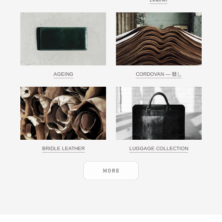
AGEING
CORDOVAN ― 鞣し
BRIDLE LEATHER
LUGGAGE COLLECTION