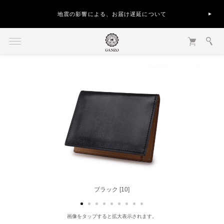
地震の影響による、お届け遅延について
ブラック [10]
ヘーゼル [50]
画像をタップすると拡大表示されます。