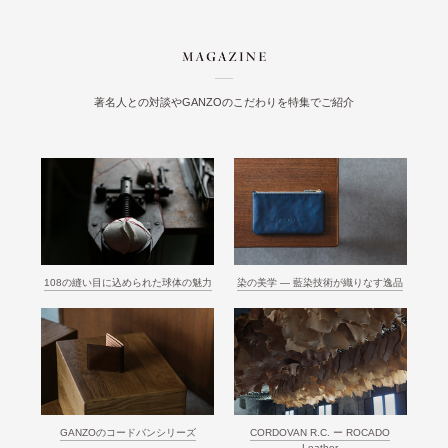
著名人との対談やGANZOのこだわりを特集でご紹介
108の縫い目に込められた球体の魅力
染の美学 ― 藍染技術が織りなす逸品
GANZOのコードバンシリーズ
CORDOVAN R.C. ー ROCADO
Leather