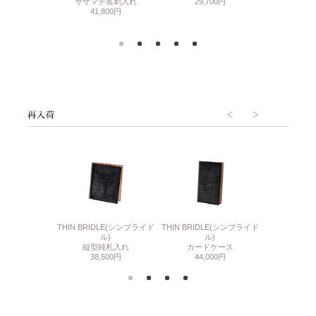
500円
ササマチ名刺入れ
29,700円
カード
41,800円
44,
6(リザード6)
THIN BRIDLE(シンブライド
THIN BRIDLE(シンブライド
CORDOVA
刺入れ
ル)
ル)
通しマチ
500円
縦型純札入れ
カードケース
38,
38,500円
44,000円