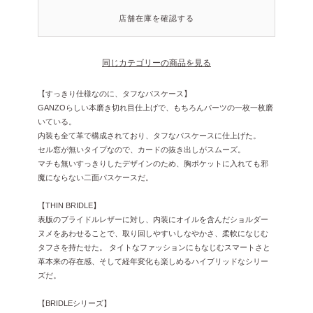
店舗在庫を確認する
同じカテゴリーの商品を見る
【すっきり仕様なのに、タフなパスケース】
GANZOらしい本磨き切れ目仕上げで、もちろんパーツの一枚一枚磨
いている。
内装も全て革で構成されており、タフなパスケースに仕上げた。
セル窓が無いタイプなので、カードの抜き出しがスムーズ。
マチも無いすっきりしたデザインのため、胸ポケットに入れても邪
魔にならない二面パスケースだ。
【THIN BRIDLE】
表版のブライドルレザーに対し、内装にオイルを含んだショルダー
ヌメをあわせることで、取り回しやすいしなやかさ、柔軟になじむ
タフさを持たせた。 タイトなファッションにもなじむスマートさと
革本来の存在感、そして経年変化も楽しめるハイブリッドなシリー
ズだ。
【BRIDLEシリーズ】