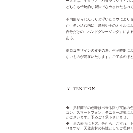
ーヌメは、イタリア「バダラッシィ・カ
どちらも伝統的な製法でなめされたもの
革内部からじんわりと浮いたロウにより 
が、使い込む内に、摩擦や手のオイルに
自分だけの「ハンドグレージング」によ
ある。
※ロゴデザインの変更の為、生産時期に
ないものが混在いたします。ご了承のほ
◆ 掲載商品の色味は出来る限り実物の
コン、スマートフォン、モニター環境に
がございます。予めご了承下さいませ。
◆ 革の表面にキズ、色むら、こすれ、ト
りますが、天然素材の特性としてご理解