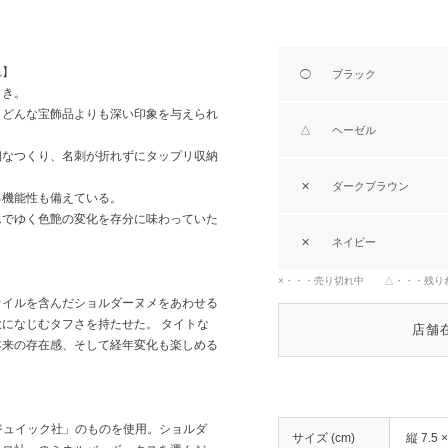
れ】
◯
ブラック
とき。
、どんな宝飾品よりも深い印象を与えられ
△
ヘーゼル
細なつくり、名刺が折れずにタップリ収納
✕
ダークブラウン
る機能性も備えている。
んでゆく色艶の変化を存分に味わっていた
✕
ネイビー
×・・・売り切れ中 △・・・残り
オイルを含んだショルダーヌメをあわせる
になじむタフさを持たせた。 タイトな
店舗
本来の存在感、そして経年変化も楽しめる
セジュイック社」のものを使用。ショルダ
サイズ (cm)
縦 7.5 