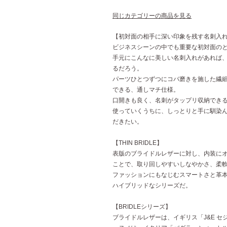
同じカテゴリーの商品を見る
【初対面の相手に深い印象を残す名刺入
ビジネスシーンの中でも重要な初対面の
手元にこんなに美しい名刺入れがあれば
るだろう。
パーツひとつずつにコバ磨きを施した繊
できる、通しマチ仕様。
口開きも良く、名刺がタップリ収納でき
使っていくうちに、しっとりと手に馴染
だきたい。
【THIN BRIDLE】
表版のブライドルレザーに対し、内装に
ことで、取り回しやすいしなやかさ、柔軟
ファッションにもなじむスマートさと革
ハイブリッドなシリーズだ。
【BRIDLEシリーズ】
ブライドルレザーは、イギリス「J&E 