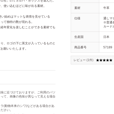
ルロ社」のミネルバ・ボックスを選んだ。
で、使い込むほどに味が出る素材。
素材
牛革
使い始めはマットな表情を見せている
仕様
通しマ
よって独特の艶が現れる。
※普通名
カードポ
る経年変化を楽しむことができる素材でも
生産国
日本
より、ロゴの下に英文が入っているものと
商品番号
57189
どお願いいたします。
レビュー (1件)
色味に近づけておりますが、ご利用のパソ
よって、画像の色味が異なって見える場合
ラ(動物本来のシワ)などがある場合があ
ください。