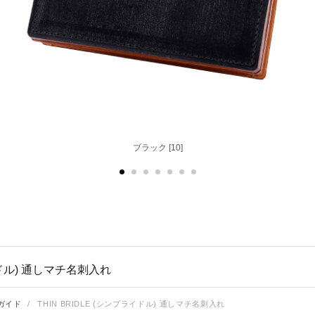
ブラック [10]
ヘーゼル [50]
ドル) 通しマチ名刺入れ
ガイド
/
THIN BRIDLE (シンブライドル) 通しマチ名刺入れ