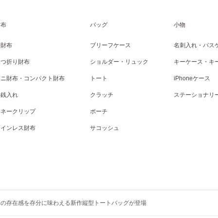
財布
バッグ
小物
長財布
ブリーフケース
名刺入れ・パス
二つ折り財布
ショルダー・リュック
キーケース・キ
ミニ財布・コンパクト財布
トート
iPhoneケース
小銭入れ
クラッチ
ステーショナリ
マネークリップ
ポーチ
コインレス財布
サコッシュ
革の存在感を存分に味わえる新作縦型トートバッグが登場