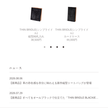
6(リザード6)
THIN BRIDLE(シンブライド
THIN BRIDLE(シンブライド
CORDOVA
刺入れ
ル)
ル)
通しマチ
500円
縦型純札入れ
カードケース
38,
38,500円
44,000円
2026.08.06
【新商品】革の存在感を存分に味わえる新作縦型トートバッグが登場
2026.07.29
【新商品】すべてをオールブラックで仕立てた「THIN BRIDLE BLACKIE 」が登場