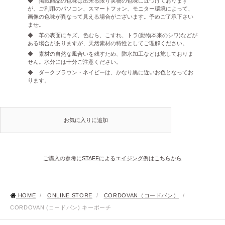
◆ 掲載商品の色味は出来る限り実物の色味に近づけております
が、ご利用のパソコン、スマートフォン、モニター環境によって、
画像の色味が異なって見える場合がございます。予めご了承下さい
ませ。
◆ 革の表面にキズ、色むら、こすれ、トラ(動物本来のシワ)などが
ある場合がありますが、天然素材の特性としてご理解ください。
◆ 素材の自然な風合いを残すため、防水加工などは施しておりま
せん。水分には十分ご注意ください。
◆ ダークブラウン・ネイビーは、かなり黒に近いお色となってお
ります。
お気に入りに追加
ご購入の参考にSTAFFによるエイジング例はこちらから
HOME
/
ONLINE STORE
/
CORDOVAN（コードバン）
/
CORDOVAN (コードバン) キーポーチ