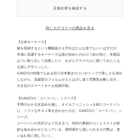
店舗在庫を確認する
同じカテゴリーの商品を見る
【立体キーケース】
鍵を収納するという機能面さえ守ればどんな形でもいいはずだが、
市場に流通するキーケースは誰が決めたのか三つ折が殆ど。本製品
はつい取り出して自慢したり、わざとデスクの上に置いてみたくな
る形にデザインした。
GANZOの特徴でもある切り目本磨きのコバがトップで美しさを演出
しながら、流線型のフォルムが人とは少し違う雰囲気を醸し出す。
大き目のスマートキーも収納可能。
【GANZOの「コードバン」シリーズ】
手間のかかる水染めを施し、オイルフィニッシュを経たコードバン
に、ソフトな牛ヌメ革を合わせたのが、GANZOの「コードバン」シ
リーズ。
コードバンの光沢がより引き立つ、内外の素材のコントラストが絶
妙な組み合わせとなっている。透明感すら感じられるその艶は、使
い込む程に増していく。