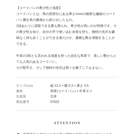
【コードバンの希少性と強度】
コードバンとは、馬の尻部分にある厚さ1mmの緻密な繊維のコード
バン層を革の裏側から削り出したもの。
1頭あたりに採取できる量も限られ、希少性が高いのが特徴です。そ
の希少性を知り、自分の手で使い込む余裕を持ち、独特の光沢を嫌
味なく持ち歩くことができる者だけが、優雅な艶を堪能することが
できる。
牛革の3倍とも言われる強度を持った頑丈な馬革で、美しい艶からと
ても人気のあるコードバン。
その堅牢さ、そして独特の光沢は我々を魅了して止まない。
サイズ(cm)
縦 12.2 × 横 5.3 × 厚さ 3.5
素材
馬革(コードバン) × 牛革ヌメ
生産国
日本
商品番号
57622