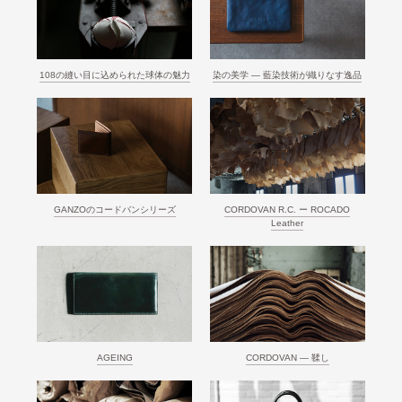
108の縫い目に込められた球体の魅力
染の美学 ― 藍染技術が織りなす逸品
GANZOのコードバンシリーズ
CORDOVAN R.C. ー ROCADO
Leather
AGEING
CORDOVAN ― 鞣し