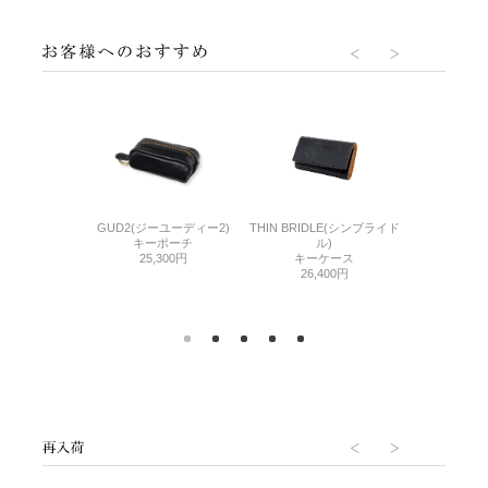
THIN BRIDLE(シンブライド
CORDOVAN 
DOVAN 2(シェル
GUD2(ジーユーディー2)
ル)
アール
バン2)
キーポーチ
キーケース
ラウンドファ
ケース
25,300円
26,400円
400円
47,