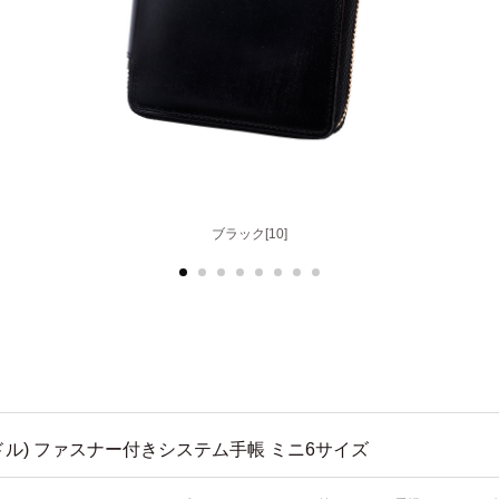
ブラック[10]
ヘーゼル[50]
ドル) ファスナー付きシステム手帳 ミニ6サイズ