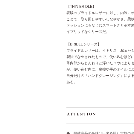
【THIN BRIDLE】
表版のブライドルレザーに対し、内装に
ことで、取り回しやすいしなやかさ、柔
ァッションにもなじむスマートさと革本
イブリッドなシリーズだ。
【BRIDLEシリーズ】
ブライドルレザーは、イギリス「J&E 
製法でなめされたもので、使い込むほど
革内部からじんわりと浮いたロウにより 
が、使い込む内に、摩擦や手のオイルに
自分だけの「ハンドグレージング」によ
ある。
◆ 掲載商品の色味は出来る限り実物の