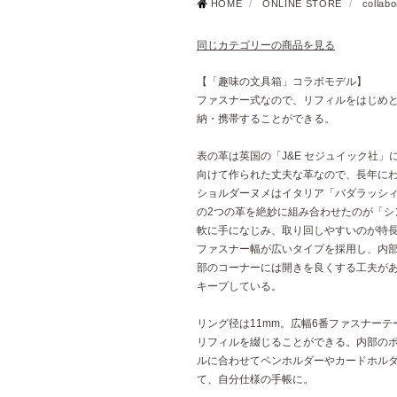
HOME
/
ONLINE STORE
/
collabo
同じカテゴリーの商品を見る
【「趣味の文具箱」コラボモデル】
ファスナー式なので、リフィルをはじめ
納・携帯することができる。
表の革は英国の「J&E セジュイック社
向けて作られた丈夫な革なので、長年に
ショルダーヌメはイタリア「バダラッシ
の2つの革を絶妙に組み合わせたのが「シ
軟に手になじみ、取り回しやすいのが特
ファスナー幅が広いタイプを採用し、内
部のコーナーには開きを良くする工夫が
キープしている。
リング径は11mm。広幅6番ファスナー
リフィルを綴じることができる。内部の
ルに合わせてペンホルダーやカードホル
て、自分仕様の手帳に。