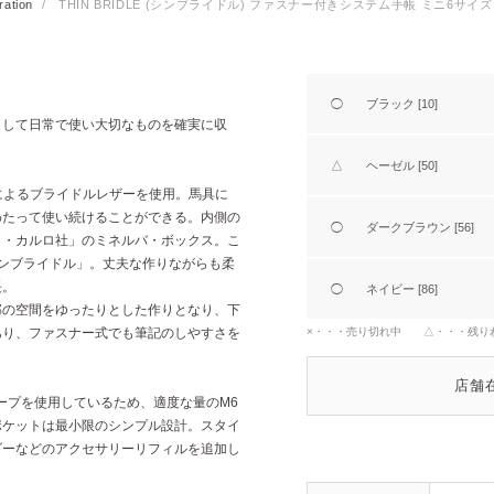
ration
/
THIN BRIDLE (シンブライドル) ファスナー付きシステム手帳 ミニ6サイズ
◯
ブラック [10]
として日常で使い大切なものを確実に収
△
ヘーゼル [50]
」によるブライドルレザーを使用。馬具に
わたって使い続けることができる。内側の
◯
ダークブラウン [56]
ィ・カルロ社」のミネルバ・ボックス。こ
ンブライドル」。丈夫な作りながらも柔
長。
◯
ネイビー [86]
部の空間をゆったりとした作りとなり、下
あり、ファスナー式でも筆記のしやすさを
×・・・売り切れ中 △・・・残り
店舗
テープを使用しているため、適度な量のM6
ポケットは最小限のシンプル設計。スタイ
ダーなどのアクセサリーリフィルを追加し