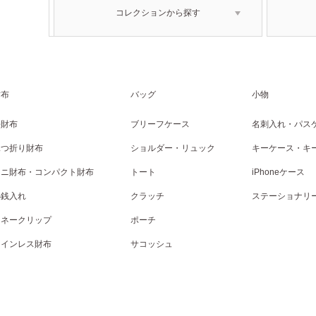
コレクションから探す
財布
バッグ
小物
長財布
ブリーフケース
名刺入れ・パス
二つ折り財布
ショルダー・リュック
キーケース・キ
ミニ財布・コンパクト財布
トート
iPhoneケース
小銭入れ
クラッチ
ステーショナリ
マネークリップ
ポーチ
コインレス財布
サコッシュ