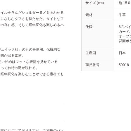
サイズ (cm)
縦 15.0
オイルを含んだショルダーヌメをあわせる
素材
牛革
軟になじむタフさを持たせた。タイトなフ
来の存在感、そして経年変化も楽しめるハ
仕様
6穴バ
カードポ
オープン
背面ポケ
セジュイック社」のものを使用。伝統的な
生産国
日本
に味が出る素材。
使い始めはマットな表情を見せている
商品番号
59018
よって独特の艶が現れる。
る経年変化を楽しむことができる素材でも
色味に近づけておりますが、ご利用のパソ