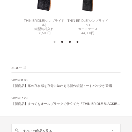
6(リザード6)
THIN BRIDLE(シンブライド
THIN BRIDLE(シンブライド
CORDOVA
刺入れ
ル)
ル)
通しマチ
500円
縦型純札入れ
カードケース
38,
38,500円
44,000円
2026.08.06
【新商品】革の存在感を存分に味わえる新作縦型トートバッグが登場
2026.07.29
【新商品】すべてをオールブラックで仕立てた「THIN BRIDLE BLACKIE 」が登場
すべての商品を見る