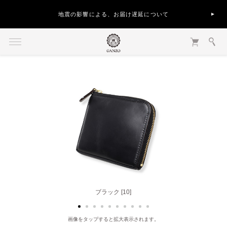
地震の影響による、お届け遅延について
バーガンディ [56]
ブラック [10]
画像をタップすると拡大表示されます。