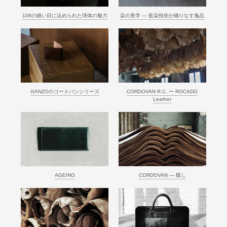
108の縫い目に込められた球体の魅力
染の美学 ― 藍染技術が織りなす逸品
GANZOのコードバンシリーズ
CORDOVAN R.C. ー ROCADO
Leather
AGEING
CORDOVAN ― 鞣し