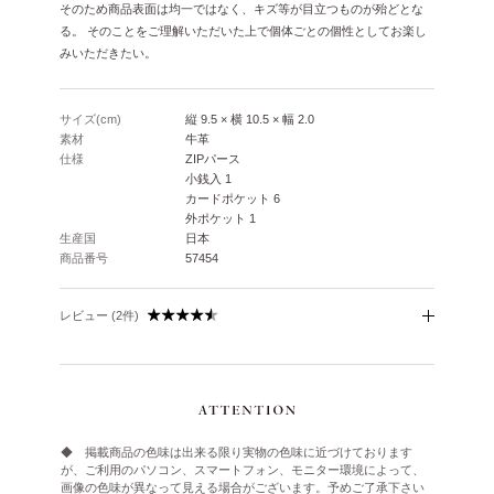
そのため商品表面は均一ではなく、キズ等が目立つものが殆どとな
る。 そのことをご理解いただいた上で個体ごとの個性としてお楽し
みいただきたい。
サイズ(cm)
縦 9.5 × 横 10.5 × 幅 2.0
素材
牛革
仕様
ZIPパース
小銭入 1
カードポケット 6
外ポケット 1
生産国
日本
商品番号
57454
レビュー (2件)
◆ 掲載商品の色味は出来る限り実物の色味に近づけております
が、ご利用のパソコン、スマートフォン、モニター環境によって、
画像の色味が異なって見える場合がございます。予めご了承下さい