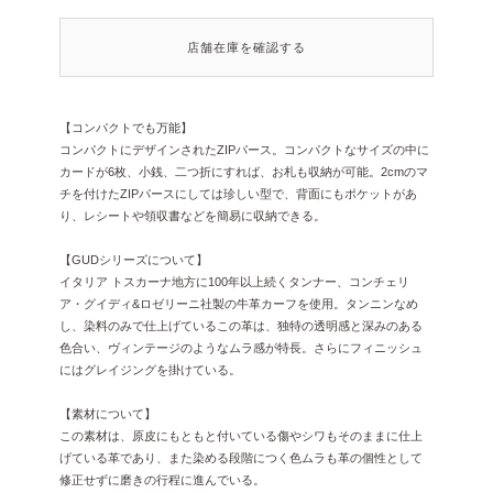
店舗在庫を確認する
【コンパクトでも万能】
コンパクトにデザインされたZIPパース。コンパクトなサイズの中に
カードが6枚、小銭、二つ折にすれば、お札も収納が可能。2cmのマ
チを付けたZIPパースにしては珍しい型で、背面にもポケットがあ
り、レシートや領収書などを簡易に収納できる。
【GUDシリーズについて】
イタリア トスカーナ地方に100年以上続くタンナー、コンチェリ
ア・グイディ&ロゼリーニ社製の牛革カーフを使用。タンニンなめ
し、染料のみで仕上げているこの革は、独特の透明感と深みのある
色合い、ヴィンテージのようなムラ感が特長。さらにフィニッシュ
にはグレイジングを掛けている。
【素材について】
この素材は、原皮にもともと付いている傷やシワもそのままに仕上
げている革であり、また染める段階につく色ムラも革の個性として
修正せずに磨きの行程に進んでいる。