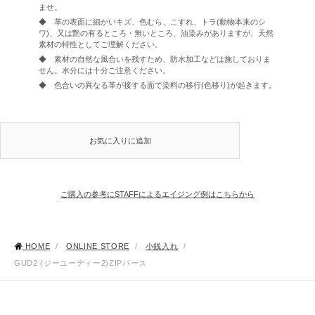
ませ。
◆ 革の表面に細かいキズ、色むら、こすれ、トラ(動物本来のシ
ワ)、又は艶の有るところ・無いところ、油染みがありますが、天然
素材の特性としてご理解ください。
◆ 素材の自然な風合いを残すため、防水加工などは施しておりま
せん。水分には十分ご注意ください。
◆ 色合いの異なる革が接する面で染料の移行(色移り)が起きます。
お気に入りに追加
ご購入の参考にSTAFFによるエイジング例はこちらから
HOME
/
ONLINE STORE
/
小銭入れ
/
GUD2 (ジーユーディー2)ZIPパース