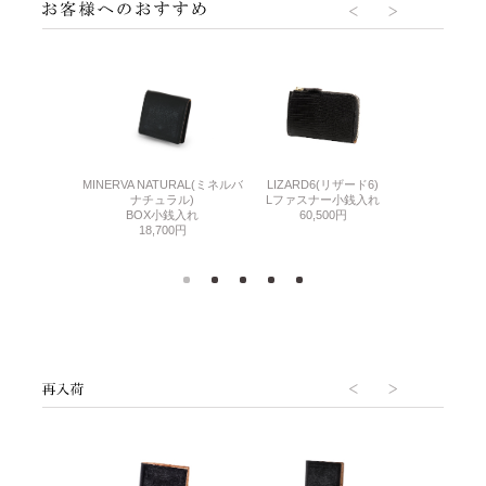
F(ベビーカーフ)
LIZARD6(リザード6)
MINERVA NATURAL(ミネルバ
GUD2(ジー
小銭入れ
Lファスナー小銭入れ
ナチュラル)
カード入れ
300円
60,500円
BOX小銭入れ
26,
18,700円