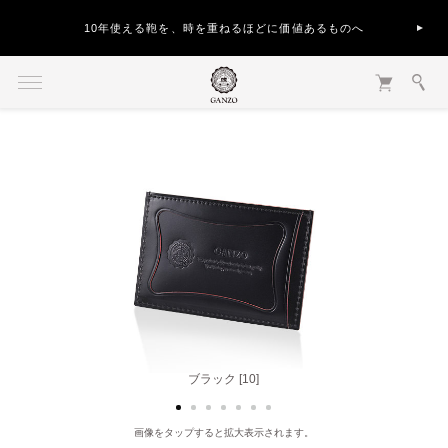
10年使える鞄を、時を重ねるほどに価値あるものへ
ダークブラウン [56]
ブラック [10]
画像をタップすると拡大表示されます。