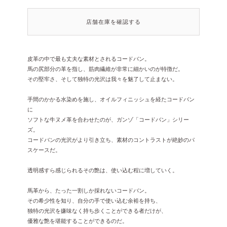
店舗在庫を確認する
皮革の中で最も丈夫な素材とされるコードバン。
馬の尻部分の革を指し、筋肉繊維が非常に細かいのが特徴だ。
その堅牢さ、そして独特の光沢は我々を魅了して止まない。
手間のかかる水染めを施し、オイルフィニッシュを経たコードバン
に
ソフトな牛ヌメ革を合わせたのが、ガンゾ「コードバン」シリー
ズ。
コードバンの光沢がより引き立ち、素材のコントラストが絶妙のパ
スケースだ。
透明感すら感じられるその艶は、使い込む程に増していく。
馬革から、たった一割しか採れないコードバン。
その希少性を知り、自分の手で使い込む余裕を持ち、
独特の光沢を嫌味なく持ち歩くことができる者だけが、
優雅な艶を堪能することができるのだ。