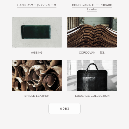
GANZOのコードバンシリーズ
CORDOVAN R.C. ー ROCADO
Leather
AGEING
CORDOVAN ― 鞣し
BRIDLE LEATHER
LUGGAGE COLLECTION