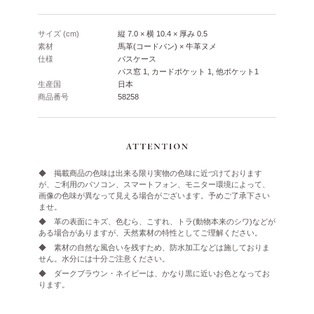
サイズ (cm)
縦 7.0 × 横 10.4 × 厚み 0.5
素材
馬革(コードバン) × 牛革ヌメ
仕様
パスケース
パス窓 1, カードポケット 1, 他ポケット1
生産国
日本
商品番号
58258
◆ 掲載商品の色味は出来る限り実物の色味に近づけております
が、ご利用のパソコン、スマートフォン、モニター環境によって、
画像の色味が異なって見える場合がございます。予めご了承下さい
ませ。
◆ 革の表面にキズ、色むら、こすれ、トラ(動物本来のシワ)などが
ある場合がありますが、天然素材の特性としてご理解ください。
◆ 素材の自然な風合いを残すため、防水加工などは施しておりま
せん。水分には十分ご注意ください。
◆ ダークブラウン・ネイビーは、かなり黒に近いお色となってお
ります。