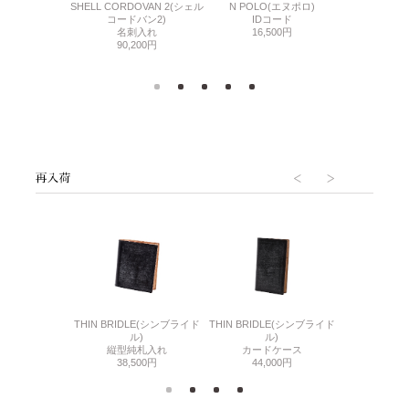
O(エヌポロ)
SHELL CORDOVAN 2(シェル
N POLO(エヌポロ)
LIZARD6
ートケース
コードバン2)
IDコード
名刺
700円
名刺入れ
16,500円
71,
90,200円
6(リザード6)
THIN BRIDLE(シンブライド
THIN BRIDLE(シンブライド
CORDOVA
刺入れ
ル)
ル)
通しマチ
500円
縦型純札入れ
カードケース
38,
38,500円
44,000円