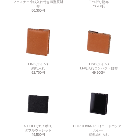
ファスナー小銭入れ付き薄型長財
二つ折り財布
布
73,700円
80,300円
LINE(ライン)
LINE(ライン)
純札入れ
LF札入れコンパクト財布
62,700円
49,500円
N POLO(エヌポロ)
CORDOVAN R.C.(コードバンアー
ダブルウォレット
ルシー)
49,500円
縦型純札入れ