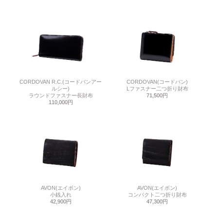
CORDOVAN R.C.(コードバンアー
CORDOVAN(コードバン)
ルシー)
Lファスナー二つ折り財布
ラウンドファスナー長財布
71,500円
110,000円
AVON(エイボン)
AVON(エイボン)
小銭入れ
コンパクト二つ折り財布
42,900円
47,300円