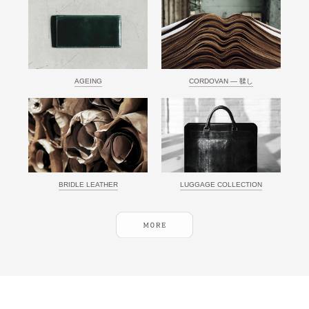
AGEING
CORDOVAN ― 鞣し
BRIDLE LEATHER
LUGGAGE COLLECTION