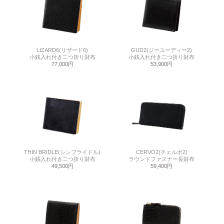
LIZARD6(リザード6)
GUD2(ジーユーディー2)
小銭入れ付き二つ折り財布
小銭入れ付き二つ折り財布
77,000円
53,900円
THIN BRIDLE(シンブライドル)
CERVO2(チェルボ2)
小銭入れ付き二つ折り財布
ラウンドファスナー長財布
49,500円
59,400円