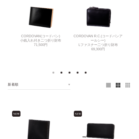
CORDOVAN(コードバン)
CORDOVAN R.C.(コードバンア
シェルコ
小銭入れ付き二つ折り財布
ールシー)
小
71,500円
Lファスナー二つ折り財布
財布
69,300円
新着順