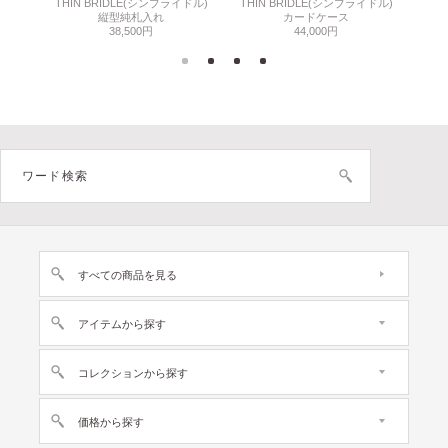
THIN BRIDLE(シンブライドル)
THIN BRIDLE(シンブライドル)
C
縦型純札入れ
カードケース
38,500円
44,000円
すべての商品を見る
アイテムから探す
コレクションから探す
価格から探す