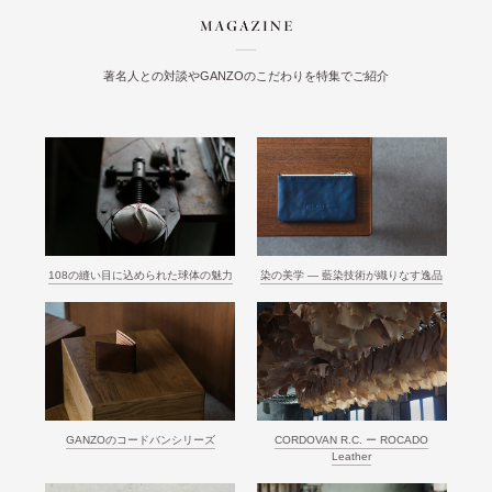
著名人との対談やGANZOのこだわりを特集でご紹介
108の縫い目に込められた球体の魅力
染の美学 ― 藍染技術が織りなす逸品
GANZOのコードバンシリーズ
CORDOVAN R.C. ー ROCADO
Leather