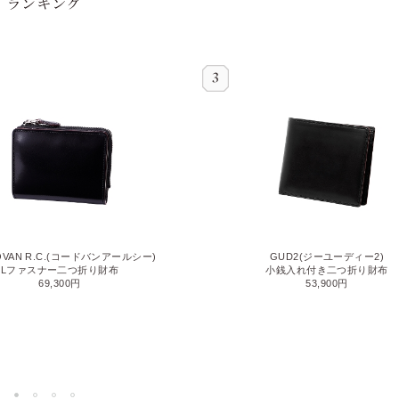
OVAN R.C.(コードバンアールシー)
GUD2(ジーユーディー2)
Lファスナー二つ折り財布
小銭入れ付き二つ折り財布
69,300円
53,900円