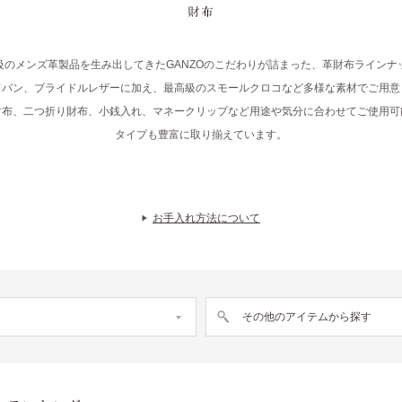
財布
級のメンズ革製品を生み出してきたGANZOのこだわりが詰まった、革財布ラインナ
ドバン、ブライドルレザーに加え、最高級のスモールクロコなど多様な素材でご用意
財布、二つ折り財布、小銭入れ、マネークリップなど用途や気分に合わせてご使用可
タイプも豊富に取り揃えています。
お手入れ方法について
その他のアイテムから探す