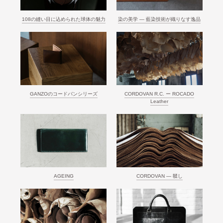
108の縫い目に込められた球体の魅力
染の美学 ― 藍染技術が織りなす逸品
GANZOのコードバンシリーズ
CORDOVAN R.C. ー ROCADO
Leather
AGEING
CORDOVAN ― 鞣し