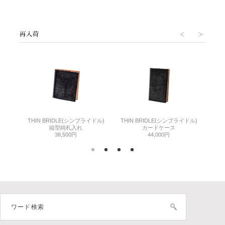
THIN BRIDLE(シンブライドル)
THIN BRIDLE(シンブライドル)
C
縦型純札入れ
カードケース
38,500円
44,000円