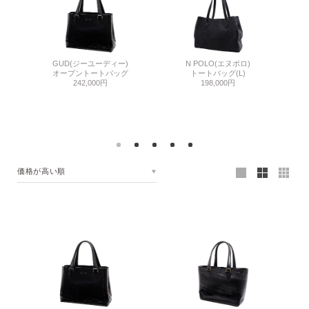
シュリン
GUD(ジーユーディー)
N POLO(エヌポロ)
7Q
オープントートバッグ
トートバッグ(L)
グ
242,000円
198,000円
価格が高い順