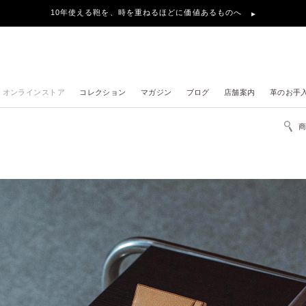
10年使える鞄を、時を重ねるほどに価値あるものへ
オンラインストア
コレクション
マガジン
ブログ
店舗案内
革のお手