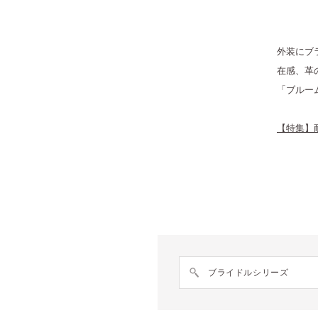
外装にブ
在感、革
「ブルー
【特集】
ブライドルシリーズ