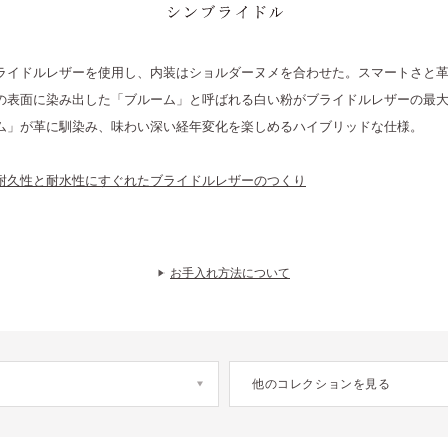
THIN BRIDLE シンブライドル
ライドルレザーを使用し、内装はショルダーヌメを合わせた。スマートさと
の表面に染み出した「ブルーム」と呼ばれる白い粉がブライドルレザーの最
ム」が革に馴染み、味わい深い経年変化を楽しめるハイブリッドな仕様。
耐久性と耐水性にすぐれたブライドルレザーのつくり
お手入れ方法について
他のコレクションを見る