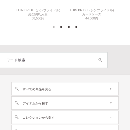
THIN BRIDLE(シンブライドル)
THIN BRIDLE(シンブライドル)
C
縦型純札入れ
カードケース
38,500円
44,000円
すべての商品を見る
アイテムから探す
コレクションから探す