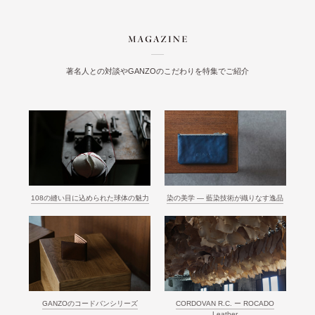
著名人との対談やGANZOのこだわりを特集でご紹介
108の縫い目に込められた球体の魅力
染の美学 ― 藍染技術が織りなす逸品
GANZOのコードバンシリーズ
CORDOVAN R.C. ー ROCADO
Leather