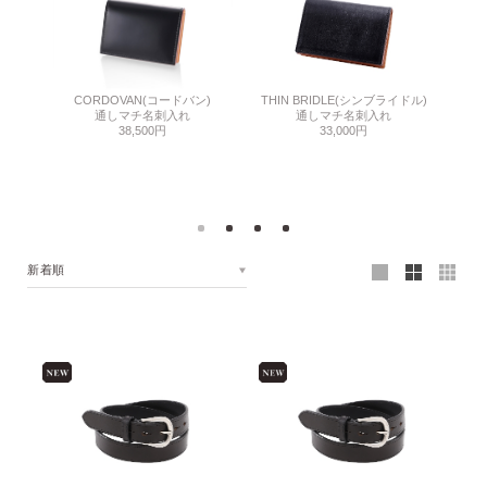
ン)
THIN BRIDLE(シンブライドル)
SHE
CORDOVAN(コードバン)
 時計ベ
通しマチ名刺入れ
通しマチ名刺入れ
33,000円
38,500円
新着順