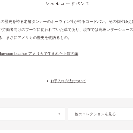
SHELL CORDOVAN 2 シェルコードバン2
以上の歴史を誇る老舗タンナーのホーウィン社が誇るコードバン。その特性ゆえ
や労働者向けのブーツに使われていた革であり、現在では高級レザーシュー
る、まさにアメリカの歴史を物語るもの。
orween Leather アメリカで生まれた上質の革
お手入れ方法について
他のコレクションを見る