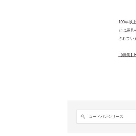
100年
とは馬具
されてい
【特集】H
コードバンシリーズ