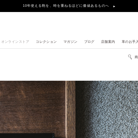
10年使える鞄を、時を重ねるほどに価値あるものへ
オンラインストア
コレクション
マガジン
ブログ
店舗案内
革のお手