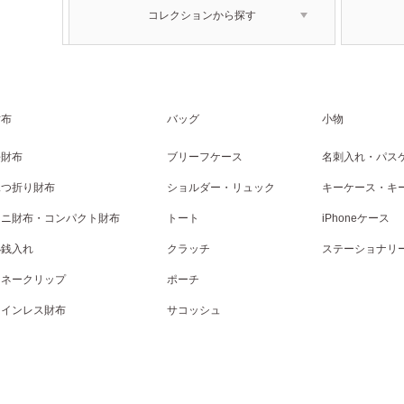
コレクションから探す
財布
バッグ
小物
長財布
ブリーフケース
名刺入れ・パス
二つ折り財布
ショルダー・リュック
キーケース・キ
ミニ財布・コンパクト財布
トート
iPhoneケース
小銭入れ
クラッチ
ステーショナリ
マネークリップ
ポーチ
コインレス財布
サコッシュ