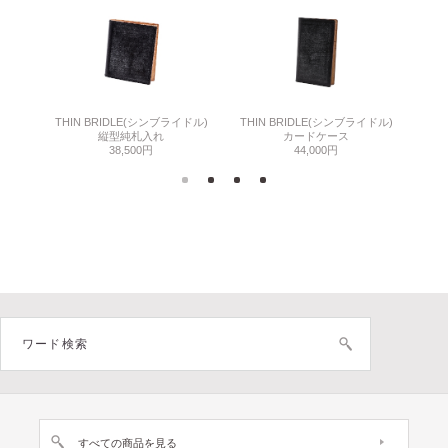
THIN BRIDLE(シンブライドル)
THIN BRIDLE(シンブライドル)
C
縦型純札入れ
カードケース
38,500円
44,000円
すべての商品を見る