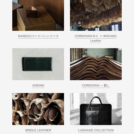
GANZOのコードバンシリーズ
CORDOVAN R.C. ー ROCADO
Leather
AGEING
CORDOVAN ― 鞣し
BRIDLE LEATHER
LUGGAGE COLLECTION