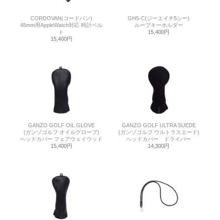
CORDOVAN(コードバン)
GH5-C(ジーエイチ5シー)
45mm用AppleWatch対応 時計ベル
ループキーホルダー
ト
15,400円
15,400円
GANZO GOLF OIL GLOVE
GANZO GOLF ULTRA SUEDE
(ガンゾゴルフ オイルグローブ)
(ガンゾゴルフ ウルトラスエード)
ヘッドカバー フェアウェイウッド
ヘッドカバー ドライバー
15,400円
14,300円