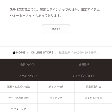
GANZO直営店では、豊富なラインナップのほか、限定アイテム
やオーダーメイドも承っております。
HOME
/
ONLINE STORE
/
検索結果「10,000–19,999円」
会員ログイン
会員登録
メールマガジン
ショッピングガイド
送料・お支払い方法
ポイント特典
特定商取引法
サービス利用規約
ラッピング
よくあるご質問
アフターケア