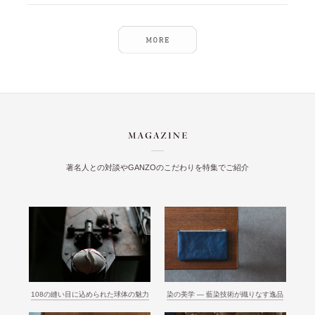
著名人との対談やGANZOのこだわりを特集でご紹介
108の縫い目に込められた球体の魅力
染の美学 ― 藍染技術が織りなす逸品