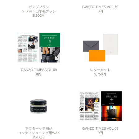
ガンゾブラシ
GANZO TIMES VOL.10
G Brush 山羊毛ブラシ
0円
6,600円
GANZO TIMES VOL.09
レターセット
0円
2,750円
アフターケア用品
GANZO TIMES VOL.08
コンディショニング用WAX
0円
2,200円