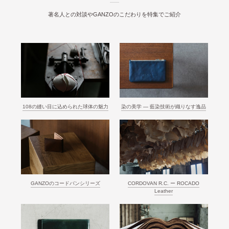
著名人との対談やGANZOのこだわりを特集でご紹介
108の縫い目に込められた球体の魅力
染の美学 ― 藍染技術が織りなす逸品
GANZOのコードバンシリーズ
CORDOVAN R.C. ー ROCADO
Leather