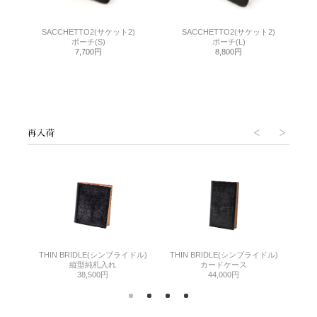
SACCHETTO2(サケット2)
SACCHETTO2(サケット2)
ポーチ(S)
ポーチ(L)
7,700円
8,800円
THIN BRIDLE(シンブライドル)
THIN BRIDLE(シンブライドル)
C
縦型純札入れ
カードケース
38,500円
44,000円