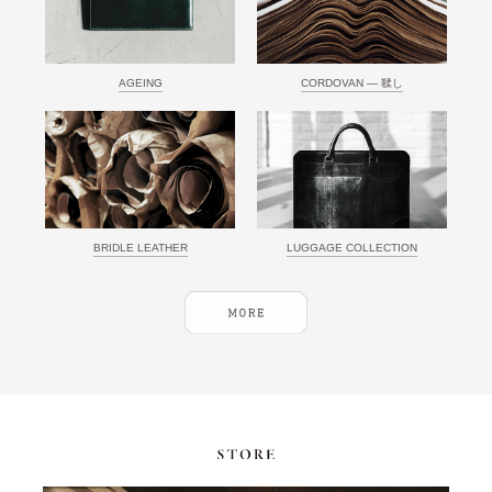
AGEING
CORDOVAN ― 鞣し
BRIDLE LEATHER
LUGGAGE COLLECTION